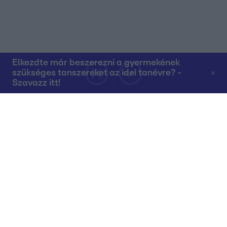
Elkezdte már beszerezni a gyermekének
szükséges tanszereket az idei tanévre? -
Szavazz itt!