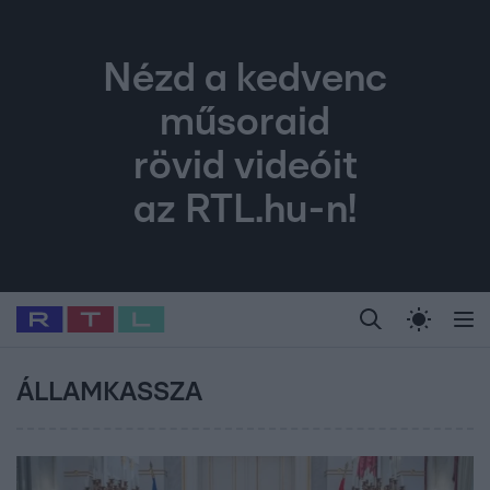
Nézd a kedvenc
műsoraid
rövid videóit
az RTL.hu-n!
Legfrissebb
RTL Híradó
Fókusz
Sztárhírek
Randi
Celeb vagyok, me
#
Babits Marcella
#
Szellő István
#
Most Wanted
#
Gallusz Niko
ÁLLAMKASSZA