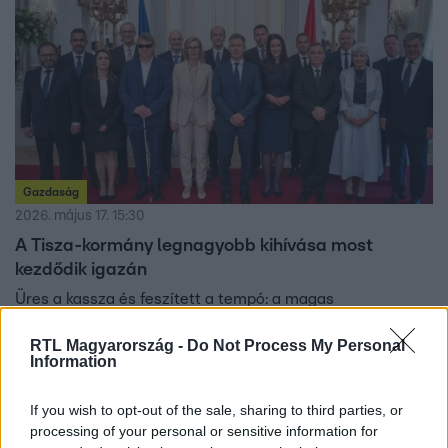
Gazdaság
2026. május 17. 15:30
A Tisza-kormány legnagyobb kihívása most
kezdődik igazán
Üres a kassza és feszített a tempó: a magas
államadósság és a komoly kiadási elvárások egyszerre
RTL Magyarország -
Do Not Process My Personal
nehezednek a Tisza-kormány indulására.
Information
If you wish to opt-out of the sale, sharing to third parties, or
processing of your personal or sensitive information for