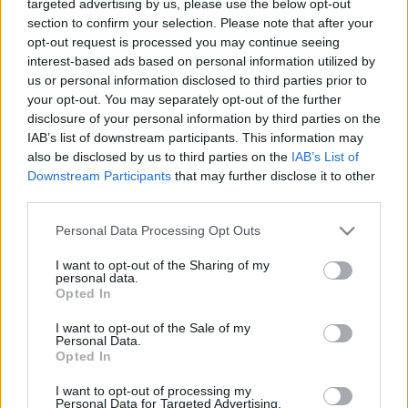
targeted advertising by us, please use the below opt-out
section to confirm your selection. Please note that after your
opt-out request is processed you may continue seeing
interest-based ads based on personal information utilized by
us or personal information disclosed to third parties prior to
your opt-out. You may separately opt-out of the further
disclosure of your personal information by third parties on the
IAB’s list of downstream participants. This information may
also be disclosed by us to third parties on the
IAB’s List of
Gazdaság
Downstream Participants
that may further disclose it to other
2023. december 2. 18:20
third parties.
Komoly baj lehet, ha jövőre is annyi áfabevétel
Please note that this website/app uses one or more Google
Personal Data Processing Opt Outs
hiányzik a költségvetésből, mint idén
services and may gather and store information including but
Máris több mint ezermilliárd forinttal kevesebb
not limited to your visit or usage behaviour. You may click to
I want to opt-out of the Sharing of my
personal data.
áfabevétel folyt be a büdzsébe.
grant or deny consent to Google and its third-party tags to
Opted In
use your data for below specified purposes in below Google
consent section.
I want to opt-out of the Sale of my
Personal Data.
Opted In
2:49
I want to opt-out of processing my
Personal Data for Targeted Advertising.