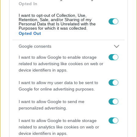
Opted In
I want to opt-out of Collection, Use,
Retention, Sale, and/or Sharing of my
Personal Data that Is Unrelated with the
Purposes for which it was collected.
Opted Out
Híradó
Google consents
2020. június 5. 15:02
I want to allow Google to enable storage
Karácsony Gergely: Csődbe viheti a kormány a
related to advertising like cookies on web or
fővárost
device identifiers in apps.
Csődbe viheti a kormány a fővárost, ha a költségvetést a
I want to allow my user data to be sent to
jelenlegi formájában fogadja el a Parlament - erről is
Google for online advertising purposes.
beszélt Karácsony Gergely az RTL Híradónak adott
interjújában. A főpolgármester szerint Budapestnek
I want to allow Google to send me
többet kell majd befizetnie az államkasszába, mint
personalized advertising.
amennyit kap. Karácsony Gergely a helyzetet egy
I want to allow Google to enable storage
disznóvágáshoz hasonlította, ahol a főváros a disznó.
related to analytics like cookies on web or
Karácsony Gergellyel készült interjúból ide kattintva még
device identifiers in apps.
többet láthat.