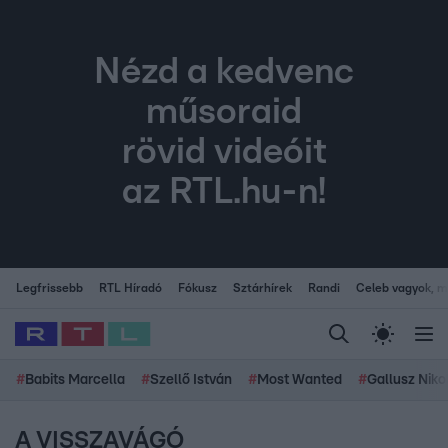
Nézd a kedvenc
műsoraid
rövid videóit
az RTL.hu-n!
Legfrissebb
RTL Híradó
Fókusz
Sztárhírek
Randi
Celeb vagyok, me
#
Babits Marcella
#
Szellő István
#
Most Wanted
#
Gallusz Niko
A VISSZAVÁGÓ