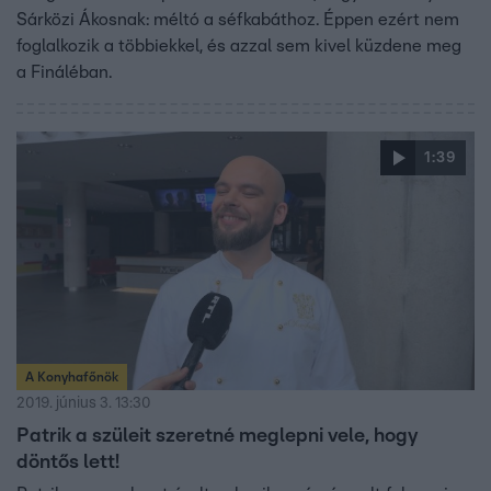
Sárközi Ákosnak: méltó a séfkabáthoz. Éppen ezért nem
foglalkozik a többiekkel, és azzal sem kivel küzdene meg
a Fináléban.
1:39
A Konyhafőnök
2019. június 3. 13:30
Patrik a szüleit szeretné meglepni vele, hogy
döntős lett!