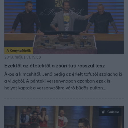
A Konyhafőnök
2019. május 31. 19:38
Ezektől az ételektől a zsűri tuti rosszul lesz
Ákos a kimcshitől, Jenő pedig az érlelt tofutól szaladna ki
a világból. A pénteki versenynapon azonban ezek is
helyet kaptak a versenyzőkre váró büdös pulton…
Galéria