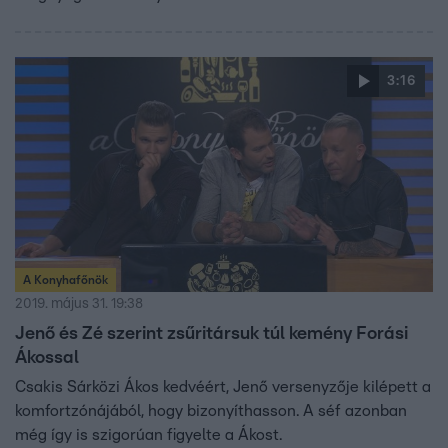
3:16
A Konyhafőnök
2019. május 31. 19:38
Jenő és Zé szerint zsűritársuk túl kemény Forási
Ákossal
Csakis Sárközi Ákos kedvéért, Jenő versenyzője kilépett a
komfortzónájából, hogy bizonyíthasson. A séf azonban
még így is szigorúan figyelte a Ákost.