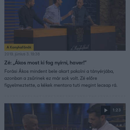
A Konyhafőnök
2019. június 3. 19:38
Zé: „Ákos most ki fog nyírni, haver!”
Forási Ákos mindent bele akart pakolni a tányérjába,
azonban a zsűrinek ez már sok volt. Zé előre
figyelmeztette, a kékek mentora tuti megint lecsap rá.
1:23