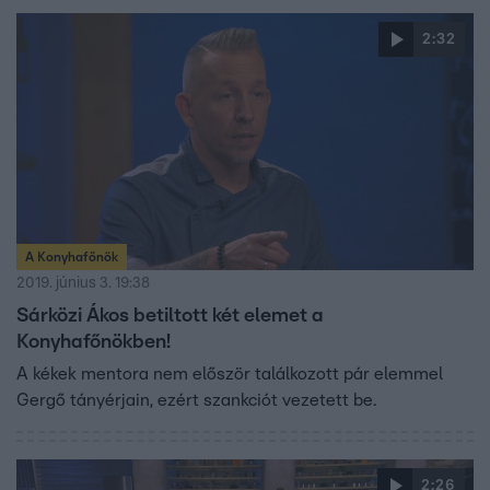
2:32
A Konyhafőnök
2019. június 3. 19:38
Sárközi Ákos betiltott két elemet a
Konyhafőnökben!
A kékek mentora nem először találkozott pár elemmel
Gergő tányérjain, ezért szankciót vezetett be.
2:26