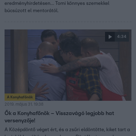
eredményhirdetésen… Tomi könnyes szemekkel
búcsúzott el mentorától.
4:34
A Konyhafőnök
2019. május 31. 19:38
Ők a Konyhafőnök – Visszavágó legjobb hat
versenyzője!
A Középdöntő véget ért, és a zsűri eldöntötte, kiket tart a