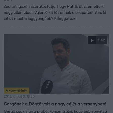
Zsoltot igazán szórakoztatja, hogy Patrik őt szemelte ki
nagy ellenfeléül. Vajon ő kit lát annak a csapatban? És ki
lehet most a leggyengébb? Kifaggattuk!
1:42
A Konyhafőnök
2019. június 3. 13:30
Gergőnek a Döntő volt a nagy célja a versenyben!
Gergő csakis arra próbál koncentrálni, hogy bebizonyítsa