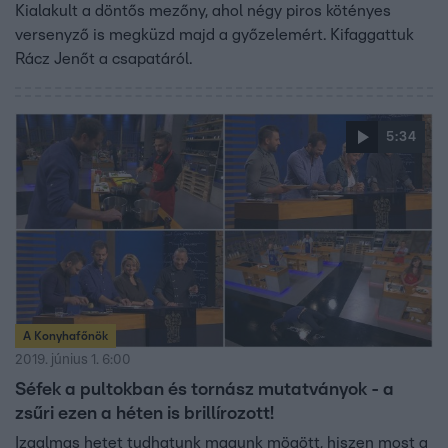
Kialakult a döntős mezőny, ahol négy piros kötényes
versenyző is megküzd majd a győzelemért. Kifaggattuk
Rácz Jenőt a csapatáról.
5:34
A Konyhafőnök
2019. június 1. 6:00
Séfek a pultokban és tornász mutatványok - a
zsűri ezen a héten is brillírozott!
Izgalmas hetet tudhatunk magunk mögött, hiszen most a