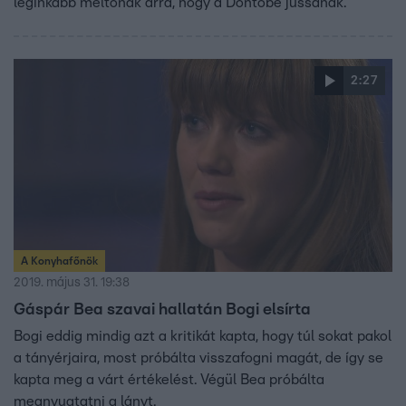
leginkább méltónak arra, hogy a Döntőbe jussanak.
2:27
A Konyhafőnök
2019. május 31. 19:38
Gáspár Bea szavai hallatán Bogi elsírta
Bogi eddig mindig azt a kritikát kapta, hogy túl sokat pakol
a tányérjaira, most próbálta visszafogni magát, de így se
kapta meg a várt értékelést. Végül Bea próbálta
megnyugtatni a lányt.