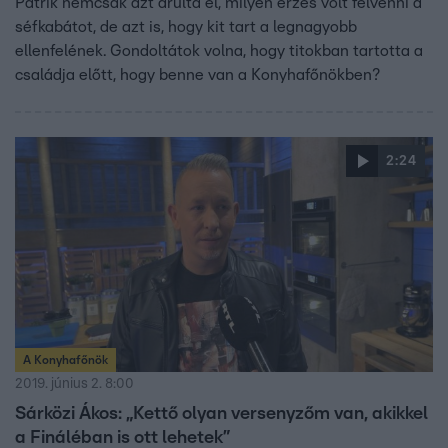
Patrik nemcsak azt árulta el, milyen érzés volt felvenni a
séfkabátot, de azt is, hogy kit tart a legnagyobb
ellenfelének. Gondoltátok volna, hogy titokban tartotta a
családja előtt, hogy benne van a Konyhafőnökben?
2:24
A Konyhafőnök
2019. június 2. 8:00
Sárközi Ákos: „Kettő olyan versenyzőm van, akikkel
a Fináléban is ott lehetek”