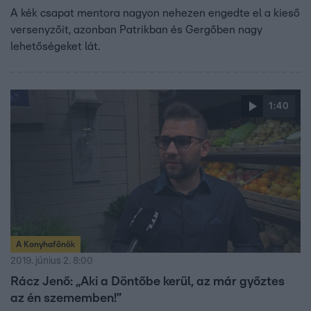
A kék csapat mentora nagyon nehezen engedte el a kieső
versenyzőit, azonban Patrikban és Gergőben nagy
lehetőségeket lát.
1:40
A Konyhafőnök
2019. június 2. 8:00
Rácz Jenő: „Aki a Döntőbe kerül, az már győztes
az én szememben!”