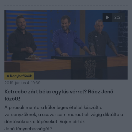
2:21
A Konyhafőnök
2019. június 4. 19:39
Ketrecbe zárt béka egy kis vérrel? Rácz Jenő
főzött!
A pirosak mentora különleges étellel készült a
versenyzőknek, a csavar sem maradt el: végig diktálta a
döntősöknek a lépéseket. Vajon bírták
Jenő fénysebességét?