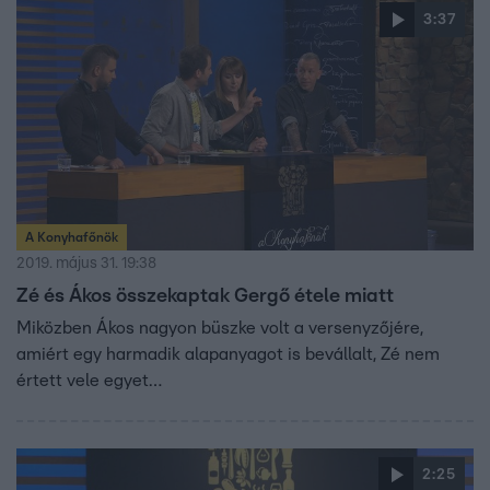
3:37
A Konyhafőnök
2019. május 31. 19:38
Zé és Ákos összekaptak Gergő étele miatt
Miközben Ákos nagyon büszke volt a versenyzőjére,
amiért egy harmadik alapanyagot is bevállalt, Zé nem
értett vele egyet…
2:25