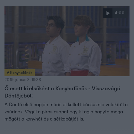
ki a Válogatóhét fordulói során az a 12-12 fő, akiket a
séfek majd heteken át mentorálnak. Ők 24-en küzdhetnek
4:00
meg A Konyhafőnök címért és a 10 milliós nyereményért.
A séfek munkáját harmadik zsűritagként Fördős Zé segíti.
A verseny még keményebb, mint valaha, hiszen mindkét
séf azon van, hogy a saját mentoráltja legyen a legújabb
Konyhafőnök, így az izgalmak és fordulatok a visszavágó
során is garantáltak. A Konyhafőnök - esti premier
adásokkal - az RTL Klubon.
A Konyhafőnök
2019. június 3. 19:38
Ő esett ki elsőként a Konyhafőnök - Visszavágó
Döntőjéből!
A Döntő első napján máris el kellett búcsúznia valakitől a
zsűrinek. Végül a piros csapat egyik tagja hagyta maga
mögött a konyhát és a séfkabátját is.