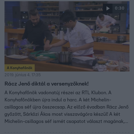
0:30
A Konyhafőnök
2019. június 4. 17:35
Rácz Jenő diktál a versenyzőknek!
A Konyhafőnök vadonatúj részei az RTL Klubon. A
Konyhafőnökben újra indul a harc. A két Michelin-
csillagos séf újra összecsap. Az előző évadban Rácz Jenő
győzött, Sárközi Ákos most visszavágóra készül! A két
Michelin-csillagos séf ismét csapatot választ magának,
mégpedig 40 vállalkozó kedvű civil versenyzőből kerülhet