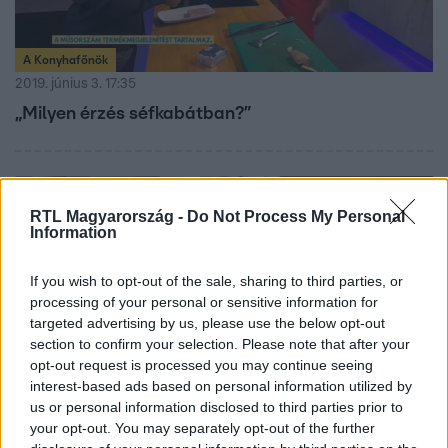
A Konyhafőnök
2019. június 3. 17:35
„Milyen érzés séfkabátban?”
1:04
RTL Magyarország -
Do Not Process My Personal
Information
If you wish to opt-out of the sale, sharing to third parties, or
processing of your personal or sensitive information for
targeted advertising by us, please use the below opt-out
section to confirm your selection. Please note that after your
opt-out request is processed you may continue seeing
interest-based ads based on personal information utilized by
A Konyhafőnök
us or personal information disclosed to third parties prior to
2019. június 3. 13:30
your opt-out. You may separately opt-out of the further