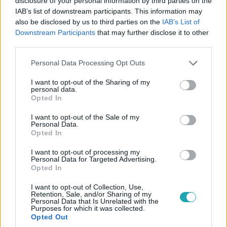
disclosure of your personal information by third parties on the
Vininek meghozta a magabiztosságát a séfkabát
IAB’s list of downstream participants. This information may
Milyen érzés lehet séfkabátben a pultba állni? Vinit
also be disclosed by us to third parties on the
IAB’s List of
nemcsak erről kérdeztük, de a Finálé esélyeiről és a
Downstream Participants
that may further disclose it to other
legboldogabb versenypillanatairól is.
third parties.
Please note that this website/app uses one or more Google
Personal Data Processing Opt Outs
services and may gather and store information including but
not limited to your visit or usage behaviour. You may click to
I want to opt-out of the Sharing of my
1:46
personal data.
grant or deny consent to Google and its third-party tags to
Opted In
use your data for below specified purposes in below Google
consent section.
I want to opt-out of the Sale of my
Personal Data.
Opted In
I want to opt-out of processing my
Personal Data for Targeted Advertising.
Opted In
I want to opt-out of Collection, Use,
A Konyhafőnök
Retention, Sale, and/or Sharing of my
2019. június 3. 13:30
Personal Data that Is Unrelated with the
Purposes for which it was collected.
Bogi: „Szeretném büszkén visszanézni magamat!”
Opted Out