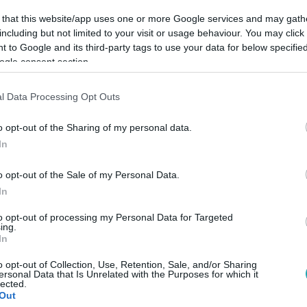
 that this website/app uses one or more Google services and may gath
including but not limited to your visit or usage behaviour. You may click 
 to Google and its third-party tags to use your data for below specifi
ogle consent section.
l Data Processing Opt Outs
Link másolása
o opt-out of the Sharing of my personal data.
In
o opt-out of the Sale of my Personal Data.
 során a negyedik ember, akinek sikerül az
In
to opt-out of processing my Personal Data for Targeted
ing.
In
o opt-out of Collection, Use, Retention, Sale, and/or Sharing
ersonal Data that Is Unrelated with the Purposes for which it
lected.
között legyen a Google-találatokban!
Out