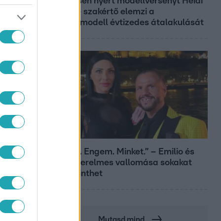
19 évesen nyert modellversenyt Heidi
Klum – szakértő elemzi a
szupermodell évtizedes átalakulását
Bulvár
„Téged. Engem. Minket.” – Emilio és
Tina szerelmes vallomása sokakat
megérinthet
Mutasd mind