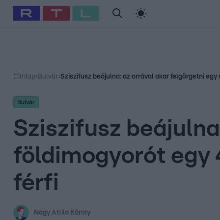
#
Babits Marcella
#
Szellő István
#
Most Wanted
#
Gallusz Ni
Címlap
›
Bulvár
›
Sziszifusz beájulna: az orrával akar felgörgetni eg
Bulvár
Sziszifusz beájulna
földimogyorót egy 
férfi
Nagy Attila Károly