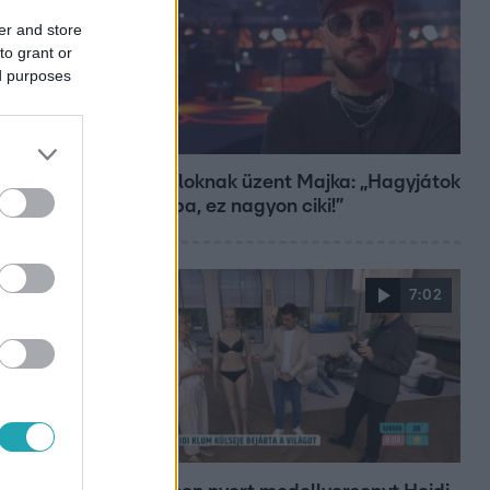
er and store
to grant or
ed purposes
Bulvár
A fiataloknak üzent Majka: „Hagyjátok
ezt abba, ez nagyon ciki!”
7:02
Reggeli