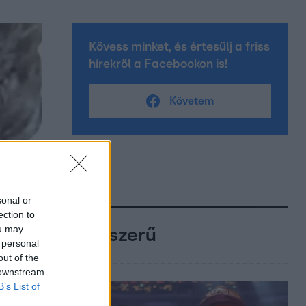
Kövess minket, és értesülj a friss
hírekről a Facebookon is!
Követem
sonal or
ection to
ou may
Népszerű
 personal
out of the
 downstream
B’s List of