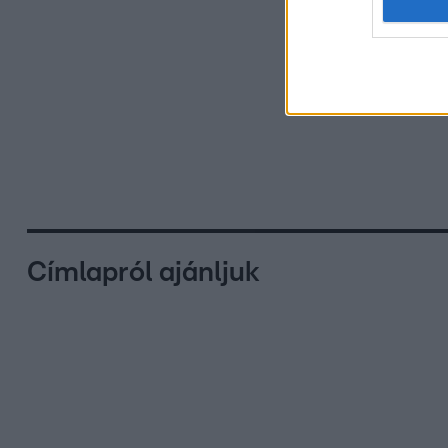
Címlapról ajánljuk