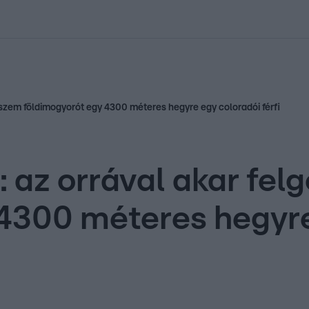
kolett
#
Időjárás
#
RTL műsor
#
Víz
#
Magyar Péter
#
Csillagjeg
y szem földimogyorót egy 4300 méteres hegyre egy coloradói férfi
: az orrával akar fel
4300 méteres hegyre