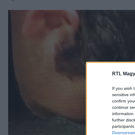
RTL Magy
If you wish 
sensitive in
confirm you
continue se
information 
further disc
participants
Downstream 