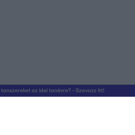
nszereket az idei tanévre? - Szavazz itt!