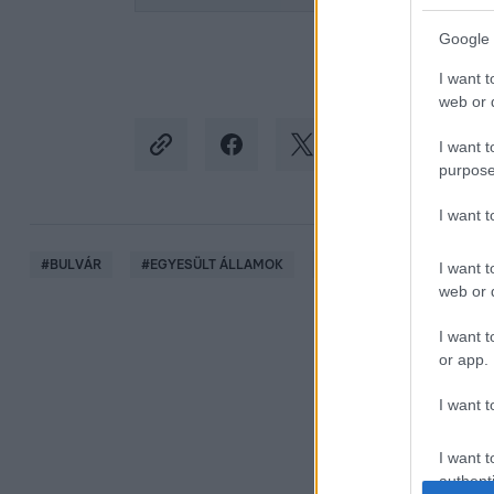
Google 
I want t
web or d
I want t
purpose
I want 
#
BULVÁR
#
EGYESÜLT ÁLLAMOK
#
COLORADO
#
FÖLD
I want t
web or d
I want t
or app.
I want t
I want t
authenti