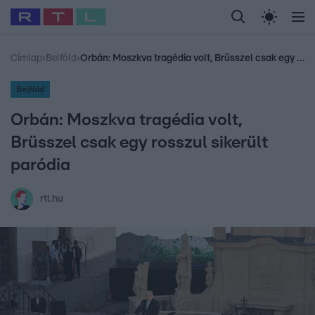
Legfrissebb
RTL Híradó
Fókusz
Sztárhírek
Randi
Celeb vagyok, me
#
Babits Marcella
#
Szellő István
#
Most Wanted
#
Gallusz Niko
Címlap
›
Belföld
›
Orbán: Moszkva tragédia volt, Brüsszel csak egy rosszul sikerült paródia
Belföld
Orbán: Moszkva tragédia volt,
Brüsszel csak egy rosszul sikerült
paródia
rtl.hu