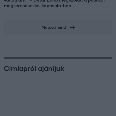
vállalnám!” – Détár Enikő megszólalt a politikai
megkeresésekkel kapcsolatban
Mutasd mind
Címlapról ajánljuk