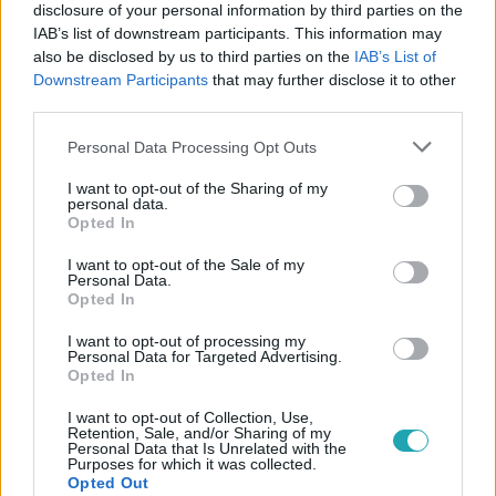
disclosure of your personal information by third parties on the
IAB’s list of downstream participants. This information may
also be disclosed by us to third parties on the
IAB’s List of
Downstream Participants
that may further disclose it to other
third parties.
#
BELFÖLD
#
ORBÁN VIKTOR
#
OKTÓBER 23
Please note that this website/app uses one or more Google
Personal Data Processing Opt Outs
#
BESZÉD
#
VESZPRÉM
#
MOSZKVA
#
BRÜSSZEL
services and may gather and store information including but
not limited to your visit or usage behaviour. You may click to
I want to opt-out of the Sharing of my
personal data.
grant or deny consent to Google and its third-party tags to
Opted In
use your data for below specified purposes in below Google
consent section.
I want to opt-out of the Sale of my
Personal Data.
Opted In
Népszerű
I want to opt-out of processing my
Personal Data for Targeted Advertising.
Opted In
I want to opt-out of Collection, Use,
Retention, Sale, and/or Sharing of my
Personal Data that Is Unrelated with the
Purposes for which it was collected.
Opted Out