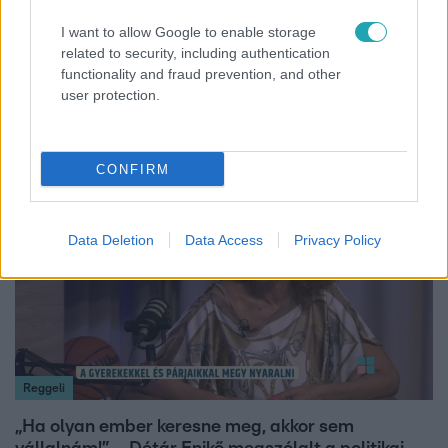
I want to allow Google to enable storage
Bulvár
related to security, including authentication
functionality and fraud prevention, and other
Nem hinnéd, melyik világsztárnak tulajdonítják a
user protection.
legmagasabb IQ-t
CONFIRM
17:24
Data Deletion
Data Access
Privacy Policy
Reggeli
„Ha olyan ember keresne meg, akkor sem