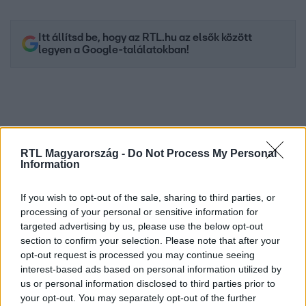
Itt állítsd be, hogy az RTL.hu az elsők között
legyen a Google-találatokban!
RTL Magyarország -
Do Not Process My Personal
Information
If you wish to opt-out of the sale, sharing to third parties, or
processing of your personal or sensitive information for
targeted advertising by us, please use the below opt-out
Kövess minket, és értesülj a friss hírekről a
section to confirm your selection. Please note that after your
Facebookon is!
opt-out request is processed you may continue seeing
interest-based ads based on personal information utilized by
Követem
us or personal information disclosed to third parties prior to
your opt-out. You may separately opt-out of the further