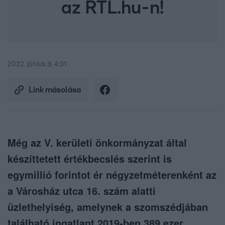
az RTL.hu-n!
2022. június 9. 4:31
Link másolása
Még az V. kerületi önkormányzat által
készíttetett értékbecslés szerint is
egymillió forintot ér négyzetméterenként az
a Városház utca 16. szám alatti
üzlethelyiség, amelynek a szomszédjában
található ingatlant 2019-ben 389 ezer