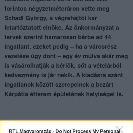
forintos négyzetméteráron vette meg
Schadl György, a végrehajtói kar
letartóztatott elnöke. Az önkormányzat a
tervek szerint hamarosan bérbe ad 44
ingatlant, ezeket pedig – ha a városrész
vezetése úgy dönt – egy év múlva akár meg
is vásárolhatják a bérlők, sőt a vételárból
kedvezmény is jár nekik. A kiadásra szánt
ingatlanok között szerepelnek a bezárt
Kárpátia étterem épületének helyiségei is.
RTL Magyarország -
Do Not Process My Personal