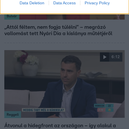
Data Deletion
Data Access
Privacy Policy
Bulvár
„Attól féltem, nem fogja túlélni” – megrázó
vallomást tett Nyári Dia a kislánya műtétjéről
6:12
Reggeli
Átvonul a hidegfront az országon – így alakul a