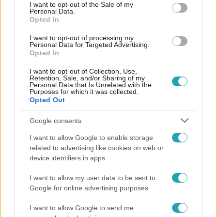
consent section.
I want to opt-out of the Sale of my
Personal Data.
Opted In
#
BELFÖLD
#
SCHADL GYÖRGY
#
INGATLAN
I want to opt-out of processing my
#
V. KERÜLET
#
BELVÁROS
Personal Data for Targeted Advertising.
Opted In
#
SZENTGYÖRGYVÖLGYI PÉTER
#
MA
I want to opt-out of Collection, Use,
Retention, Sale, and/or Sharing of my
Personal Data that Is Unrelated with the
Purposes for which it was collected.
Opted Out
Google consents
I want to allow Google to enable storage
Népszerű
related to advertising like cookies on web or
device identifiers in apps.
I want to allow my user data to be sent to
Google for online advertising purposes.
3:14
I want to allow Google to send me