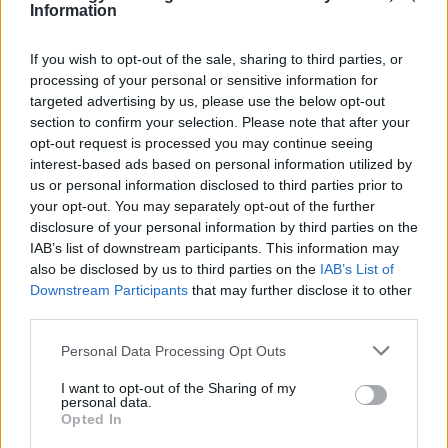
Itt állítsd be, hogy az RTL.hu az elsők között
Information
legyen a Google-találatokban!
If you wish to opt-out of the sale, sharing to third parties, or
processing of your personal or sensitive information for
targeted advertising by us, please use the below opt-out
section to confirm your selection. Please note that after your
opt-out request is processed you may continue seeing
interest-based ads based on personal information utilized by
us or personal information disclosed to third parties prior to
your opt-out. You may separately opt-out of the further
disclosure of your personal information by third parties on the
IAB’s list of downstream participants. This information may
also be disclosed by us to third parties on the
IAB’s List of
Kövess minket, és értesülj a friss hírekről a
Downstream Participants
that may further disclose it to other
third parties.
Facebookon is!
Please note that this website/app uses one or more Google
Personal Data Processing Opt Outs
services and may gather and store information including but
Követem
not limited to your visit or usage behaviour. You may click to
I want to opt-out of the Sharing of my
personal data.
grant or deny consent to Google and its third-party tags to
Opted In
use your data for below specified purposes in below Google