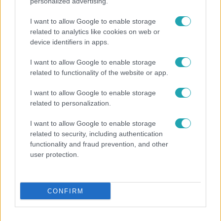
personalized advertising.
I want to allow Google to enable storage
related to analytics like cookies on web or
device identifiers in apps.
I want to allow Google to enable storage
Híradó
related to functionality of the website or app.
Lannert Judit az RTL-nek: Maradnak a
I want to allow Google to enable storage
tankerületek és a Klebelsberg Központ, de
related to personalization.
átalakítják őket
I want to allow Google to enable storage
related to security, including authentication
functionality and fraud prevention, and other
user protection.
CONFIRM