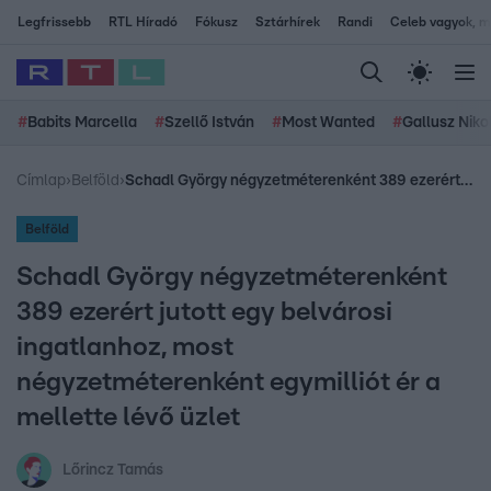
Legfrissebb
RTL Híradó
Fókusz
Sztárhírek
Randi
Celeb vagyok, me
#
Babits Marcella
#
Szellő István
#
Most Wanted
#
Gallusz Niko
Címlap
›
Belföld
›
Schadl György négyzetméterenként 389 ezerért jutott egy belvárosi ingatlanhoz, most négyzetméterenként egymilliót ér a mellette lévő üzlet
Belföld
Schadl György négyzetméterenként
389 ezerért jutott egy belvárosi
ingatlanhoz, most
négyzetméterenként egymilliót ér a
mellette lévő üzlet
Lőrincz Tamás