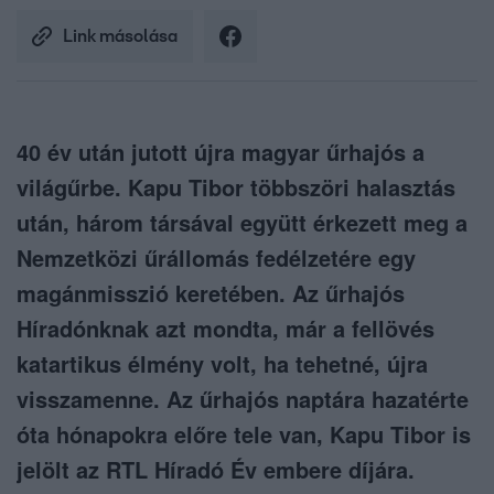
Link másolása
40 év után jutott újra magyar űrhajós a
világűrbe. Kapu Tibor többszöri halasztás
után, három társával együtt érkezett meg a
Nemzetközi űrállomás fedélzetére egy
magánmisszió keretében. Az űrhajós
Híradónknak azt mondta, már a fellövés
katartikus élmény volt, ha tehetné, újra
visszamenne. Az űrhajós naptára hazatérte
óta hónapokra előre tele van, Kapu Tibor is
jelölt az RTL Híradó Év embere díjára.