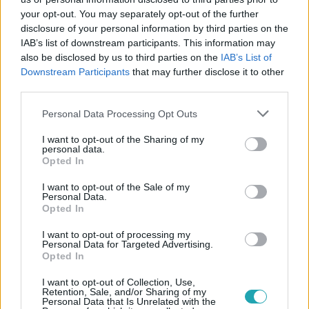
your opt-out. You may separately opt-out of the further
Követem
disclosure of your personal information by third parties on the
IAB’s list of downstream participants. This information may
also be disclosed by us to third parties on the
IAB’s List of
Downstream Participants
that may further disclose it to other
third parties.
Please note that this website/app uses one or more Google
Personal Data Processing Opt Outs
#
AZ ÉV EMBERE
#
EXTRA VIDEÓK
#
KAPU TIBOR
services and may gather and store information including but
#
NEMZETKÖZI ŰRÁLLOMÁS
#
ŰRHAJÓS
#
VILÁGŰR
not limited to your visit or usage behaviour. You may click to
I want to opt-out of the Sharing of my
personal data.
grant or deny consent to Google and its third-party tags to
Opted In
use your data for below specified purposes in below Google
consent section.
I want to opt-out of the Sale of my
Personal Data.
Opted In
I want to opt-out of processing my
Personal Data for Targeted Advertising.
Népszerű
Opted In
I want to opt-out of Collection, Use,
Retention, Sale, and/or Sharing of my
Personal Data that Is Unrelated with the