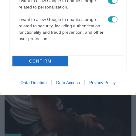
I want to allow Google to enable storage
related to personalization.
I want to allow Google to enable storage
related to security, including authentication
functionality and fraud prevention, and other
Életmód
user protection.
Gyakori tévhit dől meg a ventilátorról – így
érdemes használni a fizikus szerint
CONFIRM
2:30
Data Deletion
Data Access
Privacy Policy