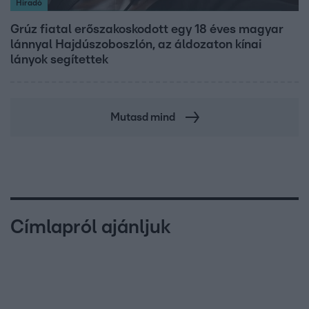
Híradó
Grúz fiatal erőszakoskodott egy 18 éves magyar
lánnyal Hajdúszoboszlón, az áldozaton kínai
lányok segítettek
Mutasd mind
Címlapról ajánljuk