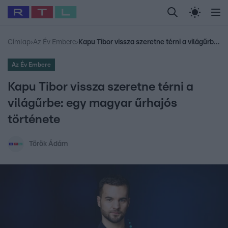
Legfrissebb
RTL Híradó
Fókusz
Sztárhírek
Randi
Celeb vagyok, me
#
Sebestyén Balázs
#
RTL műsor
#
Dj Oti
#
Babits Marcella
#
Címlap
›
Az Év Embere
›
Kapu Tibor vissza szeretne térni a világűrbe: egy magyar űrhajós története
Az Év Embere
Kapu Tibor vissza szeretne térni a
világűrbe: egy magyar űrhajós
története
Török Ádám