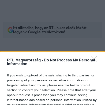
Itt állítsd be, hogy az RTL.hu az elsők között
legyen a Google-találatokban!
RTL Magyarország -
Do Not Process My Personal
Information
If you wish to opt-out of the sale, sharing to third parties, or
processing of your personal or sensitive information for
targeted advertising by us, please use the below opt-out
section to confirm your selection. Please note that after your
Kövess minket, és értesülj a friss hírekről a
opt-out request is processed you may continue seeing
Facebookon is!
interest-based ads based on personal information utilized by
us or personal information disclosed to third parties prior to