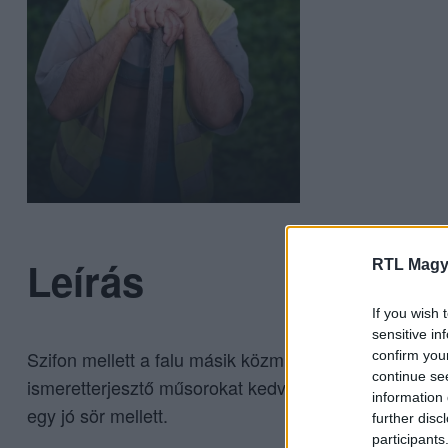
Leírás
RTL Magy
If you wish 
sensitive in
Szifon mellett a falu másik közmunkása. Felesége éve
confirm you
continue se
ismeretterjesztő műsorokat kedveli, és sohasem rest 
information 
egy jó sör mellett.
further disc
participants