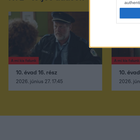
authenti
A mi kis falunk
A mi kis falunk
10. évad 16. rész
10. évad
2026. június 27. 17:45
2026. jún