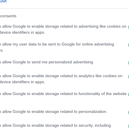
Out
1:13
consents
o allow Google to enable storage related to advertising like cookies on
evice identifiers in apps.
A mi kis falunk
o allow my user data to be sent to Google for online advertising
s.
zóvicceket? A mi kis
Előzetes: Stoki titkos akc
replői garantáltan
Pajkaszegen
to allow Google to send me personalized advertising.
a hangulatod!
o allow Google to enable storage related to analytics like cookies on
evice identifiers in apps.
o allow Google to enable storage related to functionality of the website
o allow Google to enable storage related to personalization.
o allow Google to enable storage related to security, including