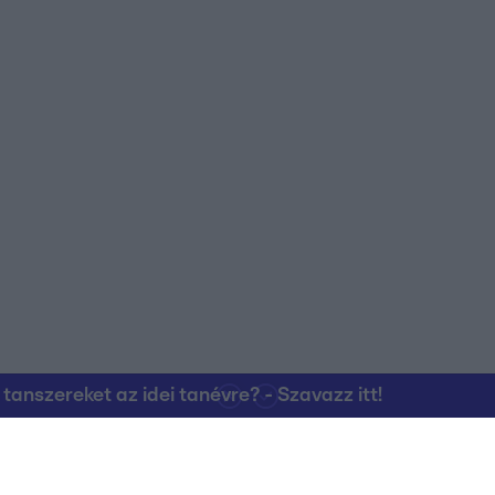
nszereket az idei tanévre? - Szavazz itt!