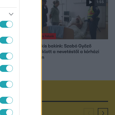
0:40
1:55
A mi kis falunk
ióba lendül
A mi kis bakink: Szabó Győző
fuldoklott a nevetéstől a kórházi
ágyon