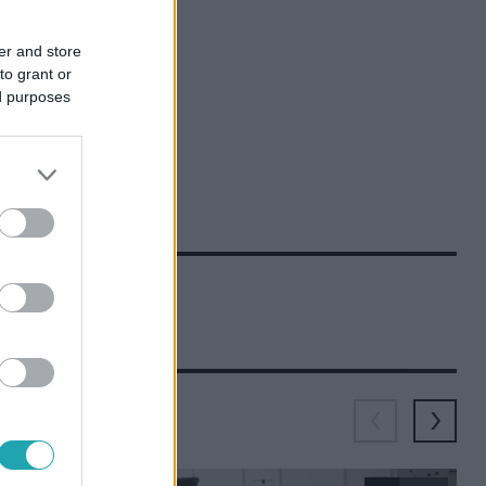
er and store
to grant or
ed purposes