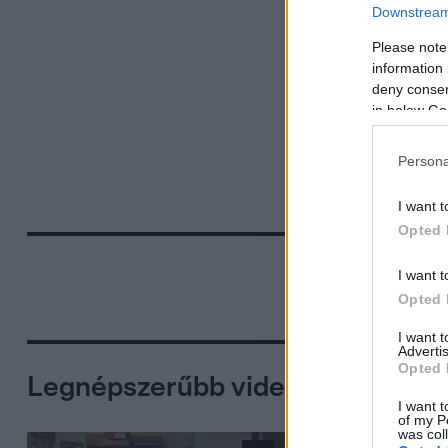
Downstream 
Please note
information 
deny consent
in below Go
Persona
I want t
Opted 
I want t
Opted 
I want 
Advertis
Opted 
Legnépszerűbb videók
I want t
of my P
was col