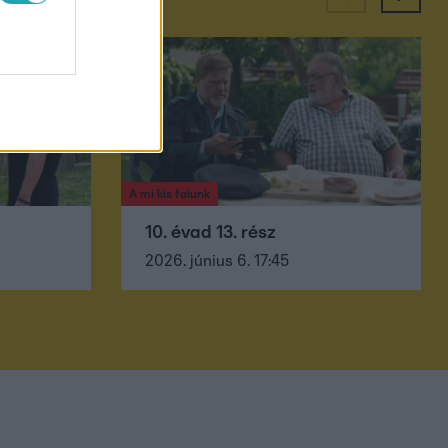
A mi kis falunk
10. évad 13. rész
2026. június 6. 17:45