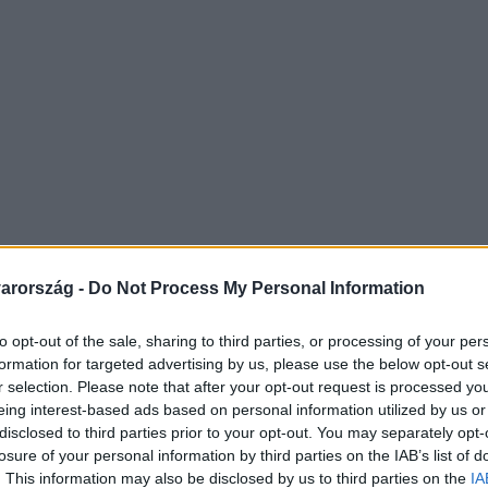
arország -
Do Not Process My Personal Information
to opt-out of the sale, sharing to third parties, or processing of your per
formation for targeted advertising by us, please use the below opt-out s
kkel ezelőtt elhagyta. Szeret tévét nézni, különösen az
r selection. Please note that after your opt-out request is processed y
eing interest-based ads based on personal information utilized by us or
az ott szerzett tudását megosztani Szifonnal, vagy bárk
disclosed to third parties prior to your opt-out. You may separately opt-
losure of your personal information by third parties on the IAB’s list of
. This information may also be disclosed by us to third parties on the
IA