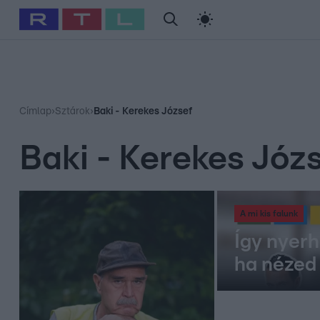
#
Babits Marcella
#
Szellő István
#
Most Wanted
#
Gallusz Ni
Címlap
›
Sztárok
›
Baki - Kerekes József
Baki - Kerekes Józ
A mi kis falunk
Így nyerh
ha nézed 