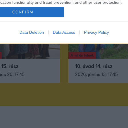
cation functionality and fraud prevention, and other user protection.
CONFIRM
Data Deletion
Data Access
Privacy Policy
A mi kis falunk
 15. rész
10. évad 14. rész
ius 20. 17:45
2026. június 13. 17:45