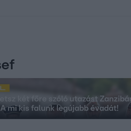
kolett
#
Időjárás
#
RTL műsor
#
Víz
#
Magyar Péter
#
Csillagjeg
sef
etsz két főre szóló utazást Zanzibá
A mi kis falunk legújabb évadát!