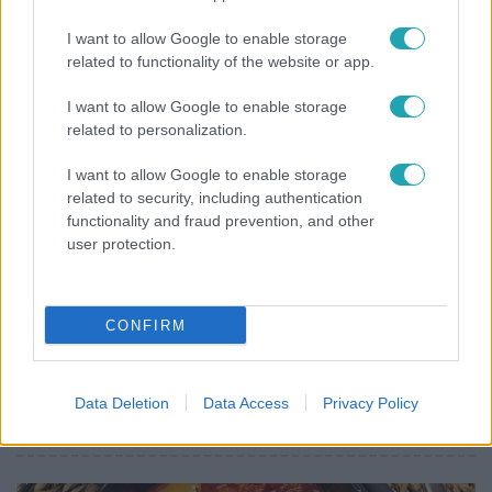
"Nem beszélek már vele évek óta" - Édesapja
I want to allow Google to enable storage
kitagadta Nagy Zsoltot
related to functionality of the website or app.
I want to allow Google to enable storage
related to personalization.
I want to allow Google to enable storage
related to security, including authentication
functionality and fraud prevention, and other
user protection.
CONFIRM
Bulvár
Pluszpénzes légkondi, elfogyott jég, zöld rántotta:
Data Deletion
Data Access
Privacy Policy
Járai Máté kiakadt Siófokon