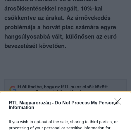
árcsökkentésekkel reagált, 10%-kal
csökkentve az árakat. Az árnövekedés
problémája a horvát piac számára egyre
hangsúlyosabbá vált, különösen az euró
bevezetését követően.
Itt állítsd be, hogy az RTL.hu az elsők között
legyen a Google-találatokban!
RTL Magyarország -
Do Not Process My Personal
Information
If you wish to opt-out of the sale, sharing to third parties, or
processing of your personal or sensitive information for