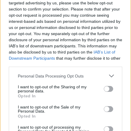
targeted advertising by us, please use the below opt-out
section to confirm your selection. Please note that after your
opt-out request is processed you may continue seeing
interest-based ads based on personal information utilized by
us or personal information disclosed to third parties prior to
your opt-out. You may separately opt-out of the further
Kövess minket, és értesülj a friss hírekről a
disclosure of your personal information by third parties on the
Facebookon is!
IAB’s list of downstream participants. This information may
also be disclosed by us to third parties on the
IAB’s List of
Downstream Participants
that may further disclose it to other
Követem
third parties.
Please note that this website/app uses one or more Google
Personal Data Processing Opt Outs
services and may gather and store information including but
not limited to your visit or usage behaviour. You may click to
I want to opt-out of the Sharing of my
personal data.
grant or deny consent to Google and its third-party tags to
Opted In
use your data for below specified purposes in below Google
#
REGGELI
#
RTL
#
ADÁSRÉSZLETEK
#
VIDEÓ
consent section.
I want to opt-out of the Sale of my
#
HORVÁTORSZÁG
#
BOLT
#
ÁRAK
#
BOJKOTT
Personal Data.
Opted In
#
INFLÁCIÓ
#
ÁRSAPKA
I want to opt-out of processing my