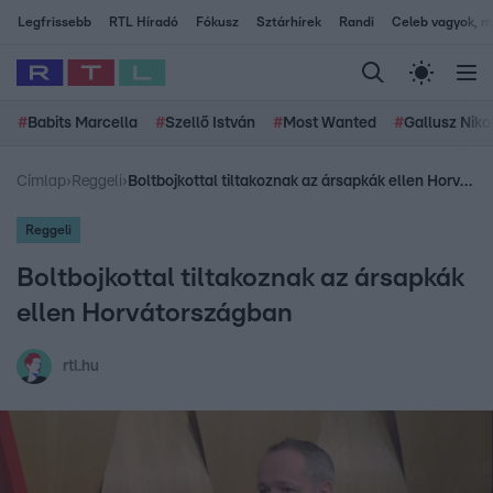
Legfrissebb
RTL Híradó
Fókusz
Sztárhírek
Randi
Celeb vagyok, me
#
Babits Marcella
#
Szellő István
#
Most Wanted
#
Gallusz Niko
Címlap
›
Reggeli
›
Boltbojkottal tiltakoznak az ársapkák ellen Horvátországban
Reggeli
Boltbojkottal tiltakoznak az ársapkák
ellen Horvátországban
rtl.hu