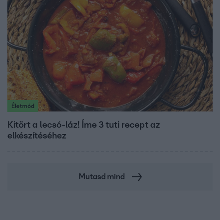
Életmód
Kitört a lecsó-láz! Íme 3 tuti recept az
elkészítéséhez
Mutasd mind