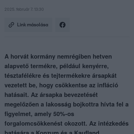
2025. február 7. 13:30
Link másolása
A horvát kormány nemrégiben hetven
alapvető termékre, például kenyérre,
tésztafélékre és tejtermékekre ársapkát
vezetett be, hogy csökkentse az infláció
hatásait. Az ársapka bevezetését
megelőzően a lakosság bojkottra hívta fel a
figyelmet, amely 50%-os
forgalomcsökkenést okozott. Az intézkedés
hatására a Konzum és a Kaufland