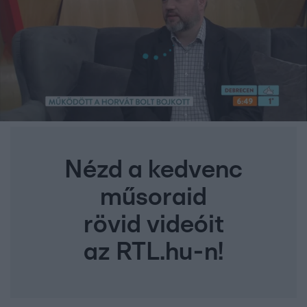
Nézd a kedvenc
műsoraid
rövid videóit
az RTL.hu-n!