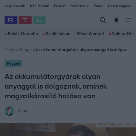
Legfrissebb
RTL Híradó
Fókusz
Sztárhírek
Randi
Celeb vagyok, me
#
Babits Marcella
#
Szellő István
#
Most Wanted
#
Gallusz Niko
Címlap
›
Reggeli
›
Az akkumulátorgyárak olyan anyaggal is dolgoznak, aminek magzatkárosító hatása van
Reggeli
Az akkumulátorgyárak olyan
anyaggal is dolgoznak, aminek
magzatkárosító hatása van
rtl.hu