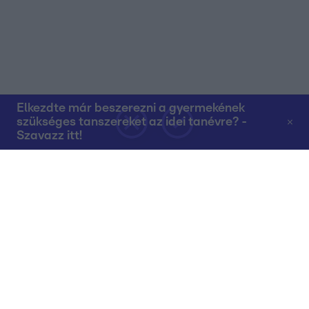
Elkezdte már beszerezni a gyermekének
szükséges tanszereket az idei tanévre? -
Szavazz itt!