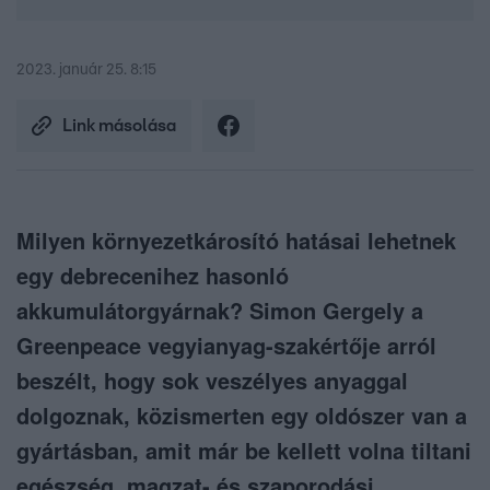
2023. január 25. 8:15
Link másolása
Milyen környezetkárosító hatásai lehetnek
egy debrecenihez hasonló
akkumulátorgyárnak? Simon Gergely a
Greenpeace vegyianyag-szakértője arról
beszélt, hogy sok veszélyes anyaggal
dolgoznak, közismerten egy oldószer van a
gyártásban, amit már be kellett volna tiltani
egészség, magzat- és szaporodási