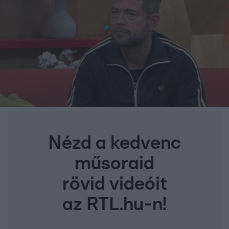
Nézd a kedvenc
műsoraid
rövid videóit
az RTL.hu-n!