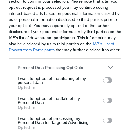
section to confirm your selection. Please note that after your
opt-out request is processed you may continue seeing
interest-based ads based on personal information utilized by
us or personal information disclosed to third parties prior to
your opt-out. You may separately opt-out of the further
Kövess minket, és értesülj a friss hírekről a
disclosure of your personal information by third parties on the
Facebookon is!
IAB’s list of downstream participants. This information may
also be disclosed by us to third parties on the
IAB’s List of
Downstream Participants
that may further disclose it to other
Követem
third parties.
Please note that this website/app uses one or more Google
Personal Data Processing Opt Outs
services and may gather and store information including but
not limited to your visit or usage behaviour. You may click to
I want to opt-out of the Sharing of my
personal data.
grant or deny consent to Google and its third-party tags to
Opted In
use your data for below specified purposes in below Google
#
REGGELI
#
VIDEÓ
#
BELFÖLD
#
DEBRECEN
consent section.
I want to opt-out of the Sale of my
#
AKKUMULÁTOR
#
GYÁR
#
SIMON GERGELY
Personal Data.
Opted In
#
GREENPEACE
#
VEGYIANYAG-SZAKÉRTŐ
I want to opt-out of processing my
Personal Data for Targeted Advertising.
Opted In