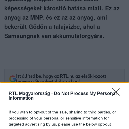
képességeket károsító hatása miatt. Ez az
anyag az MNP, és ez az az anyag, ami
bekerült Gödön a talajvízbe, ahol a
Samsungnak van akkumulátorgyára.
Itt állítsd be, hogy az RTL.hu az elsők között
legyen a Google-találatokban!
RTL Magyarország -
Do Not Process My Personal
Information
If you wish to opt-out of the sale, sharing to third parties, or
processing of your personal or sensitive information for
targeted advertising by us, please use the below opt-out