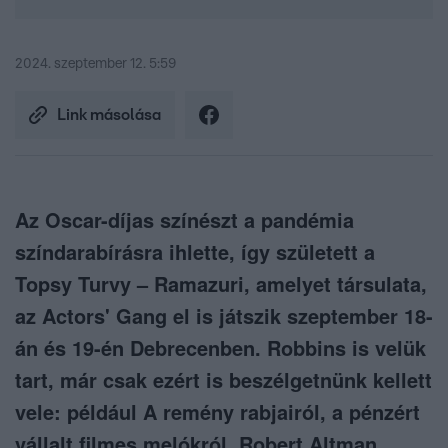
2024. szeptember 12. 5:59
Link másolása
Az Oscar-díjas színészt a pandémia
színdarabírásra ihlette, így született a
Topsy Turvy – Ramazuri, amelyet társulata,
az Actors' Gang el is játszik szeptember 18-
án és 19-én Debrecenben. Robbins is velük
tart, már csak ezért is beszélgetnünk kellett
vele: például A remény rabjairól, a pénzért
vállalt filmes melókról, Robert Altman