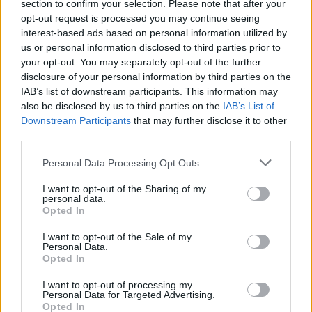
section to confirm your selection. Please note that after your
opt-out request is processed you may continue seeing
interest-based ads based on personal information utilized by
Kövess minket, és értesülj a friss hírekről a
us or personal information disclosed to third parties prior to
your opt-out. You may separately opt-out of the further
Facebookon is!
disclosure of your personal information by third parties on the
IAB’s list of downstream participants. This information may
Követem
also be disclosed by us to third parties on the
IAB’s List of
Downstream Participants
that may further disclose it to other
third parties.
Please note that this website/app uses one or more Google
Personal Data Processing Opt Outs
services and may gather and store information including but
not limited to your visit or usage behaviour. You may click to
I want to opt-out of the Sharing of my
#
KULTÚRA
#
TIM ROBBINS
#
MORGAN FREEMAN
personal data.
grant or deny consent to Google and its third-party tags to
Opted In
use your data for below specified purposes in below Google
#
DEBRECEN
#
A REMÉNY RABJAI
#
ACTORS' GANG
consent section.
I want to opt-out of the Sale of my
#
SZÍNHÁZ
#
ROBERT ALTMAN
#
OSCAR-DÍJ
Personal Data.
Opted In
#
HOWARD THE DUCK
#
MA
I want to opt-out of processing my
Personal Data for Targeted Advertising.
Opted In