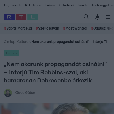
Legfrissebb
RTL Híradó
Fókusz
Sztárhírek
Randi
Celeb vagyok, me
#
Babits Marcella
#
Szellő István
#
Most Wanted
#
Gallusz Niko
Címlap
›
Kultúra
›
„Nem akarunk propagandát csinálni” – interjú Tim Robbins-szal, aki hamarosan Debrecenbe érkezik
Kultúra
„Nem akarunk propagandát csinálni”
– interjú Tim Robbins-szal, aki
hamarosan Debrecenbe érkezik
Köves Gábor