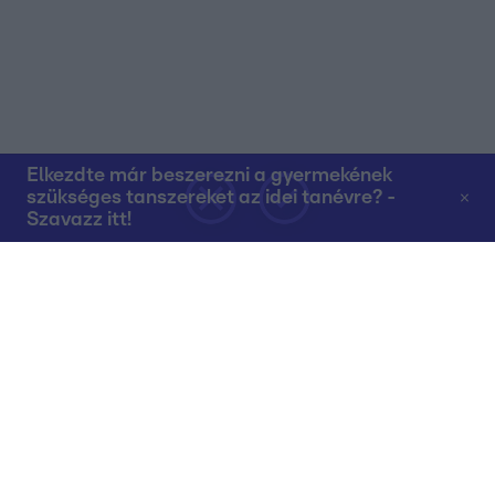
Elkezdte már beszerezni a gyermekének
szükséges tanszereket az idei tanévre? -
Szavazz itt!