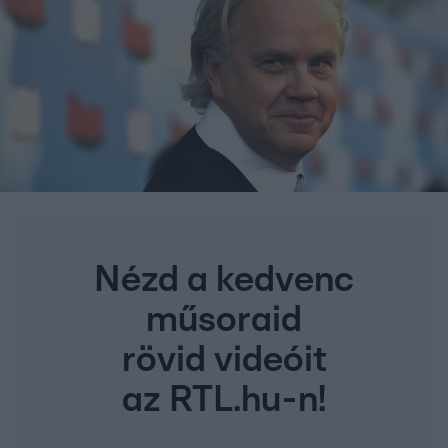
Nézd a kedvenc
műsoraid
rövid videóit
az RTL.hu-n!