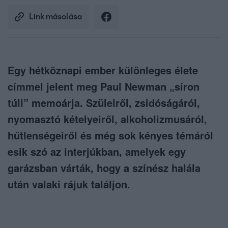
Link másolása
Egy hétköznapi ember különleges élete
címmel jelent meg Paul Newman „síron
túli” memoárja. Szüleiről, zsidóságáról,
nyomasztó kételyeiről, alkoholizmusáról,
hűtlenségeiről és még sok kényes témáról
esik szó az interjúkban, amelyek egy
garázsban várták, hogy a színész halála
után valaki rájuk találjon.