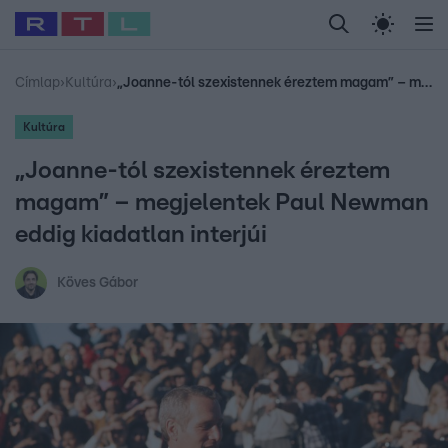
Legfrissebb
RTL Híradó
Fókusz
Sztárhírek
Randi
Celeb vagyok, me
#
Babits Marcella
#
Szellő István
#
Most Wanted
#
Gallusz Niko
Címlap
›
Kultúra
›
„Joanne-tól szexistennek éreztem magam” – megjelentek Paul Newman eddig kiadatlan interjúi
Kultúra
„Joanne-tól szexistennek éreztem
magam” – megjelentek Paul Newman
eddig kiadatlan interjúi
Köves Gábor