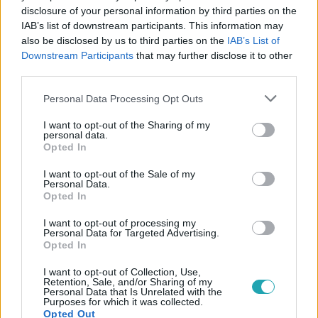
disclosure of your personal information by third parties on the
IAB’s list of downstream participants. This information may
also be disclosed by us to third parties on the
IAB’s List of
Downstream Participants
that may further disclose it to other
third parties.
#
KULTÚRA
#
PAUL NEWMAN
#
JOANNE WOODWARD
Please note that this website/app uses one or more Google
#
BÁTOR TÁBOR
#
JÓTÉKONYSÁG
#
ZSIDÓSÁG
Personal Data Processing Opt Outs
services and may gather and store information including but
#
AUTÓVERSENY
#
MA
not limited to your visit or usage behaviour. You may click to
I want to opt-out of the Sharing of my
personal data.
grant or deny consent to Google and its third-party tags to
Opted In
use your data for below specified purposes in below Google
consent section.
I want to opt-out of the Sale of my
Personal Data.
Opted In
I want to opt-out of processing my
Personal Data for Targeted Advertising.
Népszerű
Opted In
I want to opt-out of Collection, Use,
Retention, Sale, and/or Sharing of my
Personal Data that Is Unrelated with the
Purposes for which it was collected.
Opted Out