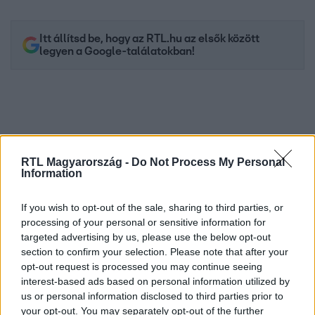
Itt állítsd be, hogy az RTL.hu az elsők között
legyen a Google-találatokban!
RTL Magyarország -
Do Not Process My Personal
Information
If you wish to opt-out of the sale, sharing to third parties, or
processing of your personal or sensitive information for
Kövess minket, és értesülj a friss hírekről a
targeted advertising by us, please use the below opt-out
section to confirm your selection. Please note that after your
Facebookon is!
opt-out request is processed you may continue seeing
interest-based ads based on personal information utilized by
Követem
us or personal information disclosed to third parties prior to
your opt-out. You may separately opt-out of the further