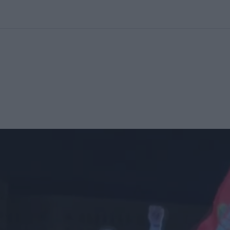
kolett
#
Időjárás
#
RTL műsor
#
Víz
#
Magyar Péter
#
Csillagjeg