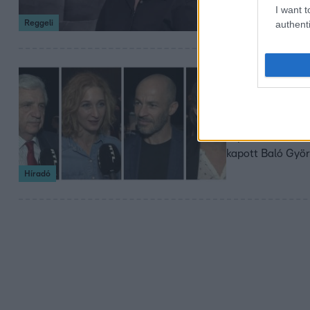
hanem a bajba jut
I want t
számára az eset
Reggeli
authenti
2019. május 8. 18:4
Hégető Hon
Az RTL Klub fiat
kapott elismerés
kapott Baló Györg
Híradó