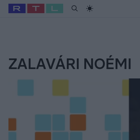
#
Babits Marcella
#
Szellő István
#
Most Wanted
#
Gallusz Ni
ZALAVÁRI NOÉMI