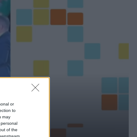
sonal or
ection to
ou may
 personal
out of the
 downstream