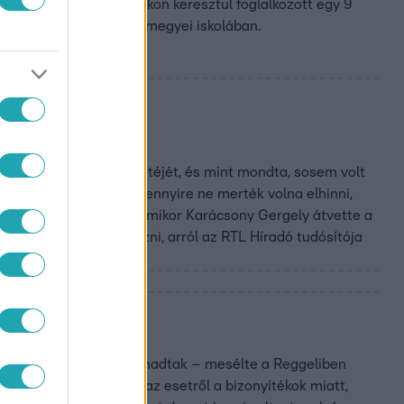
riportere, aki hónapokon keresztül foglalkozott egy 9
sós tanítója egy Fejér megyei iskolában.
váróján
tötte a választások estéjét, és mint mondta, sosem volt
s csapata, aktivistái ennyire ne merték volna elhinni,
, hogy reagáltak arra, amikor Karácsony Gergely átvette a
ült Vitézyvel interjúzni, arról az RTL Híradó tudósítója
ott nőnek
állóban egy lányra rátámadtak – mesélte a Reggeliben
felvételt készítettek az esetről a bizonyítékok miatt,