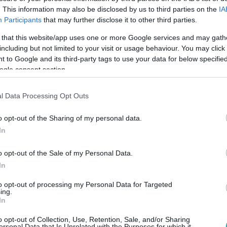
. This information may also be disclosed by us to third parties on the
IA
gedűs Zsolt tánca tarol a
Participants
that may further disclose it to other third parties.
 that this website/app uses one or more Google services and may gath
including but not limited to your visit or usage behaviour. You may click 
 to Google and its third-party tags to use your data for below specifi
2:00
ogle consent section.
 ha egy politikus „drágámnak” szólít egy nő
egyik legtöbbet idézett politikai jelenet: az RTL Híradó ripor
l Data Processing Opt Outs
yösi fórumon. A feszült párbeszéd pillanatok alatt bejárta a s
ltatások kérdése állt, amelyet a rendőrség cáfolt. A riporter h
o opt-out of the Sharing of my personal data.
ri Noémit meglepte a sok támogató üzenet, amit kapott, és az i
In
lt a női újságírók helyzetéről.
o opt-out of the Sale of my Personal Data.
In
 13:50
to opt-out of processing my Personal Data for Targeted
ing.
orka díjat kapott Zalavári Noémi, az RT
In
o opt-out of Collection, Use, Retention, Sale, and/or Sharing
ersonal Data that Is Unrelated with the Purposes for which it