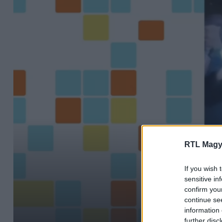
RTL Magy
If you wish 
sensitive in
confirm you
continue se
information 
further disc