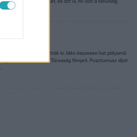
an élte meg a helyzetet, és azt is, mi volt a tanulság
kat kérdeztünk
ötödik alkalommal osztották ki. Idén összesen hat pályamű
t Egyesület és a Háttér Társaság filmjeit. Posztumusz díjat
.