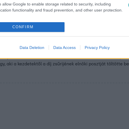
ott lányhoz is kihívták a rendőröket. Kollégánk elmesélte, hogy
o allow Google to enable storage related to security, including
ből.
cation functionality and fraud prevention, and other user protection.
CONFIRM
7
orka-díj 2019 : zsűritagokat és díjazotta
Data Deletion
Data Access
Privacy Policy
alon elhunyt riporteréről elnevezett szakmai elismerést tizen
t; díjazták a 24.hu, az RTL Klub, az Index.hu, az Északi Támpon
y, aki a kezdetektől a díj zsűrijének elnöki posztját töltötte be