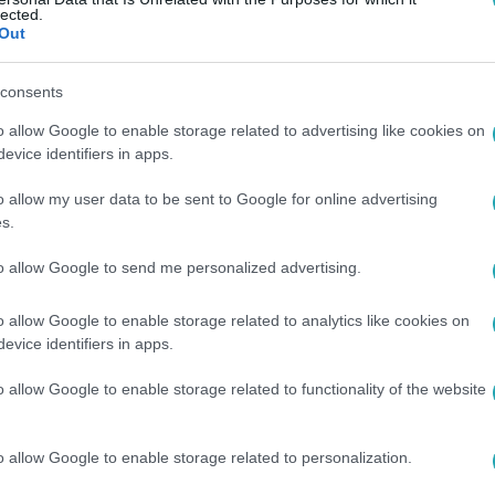
merést Zalavári Noémi, az RTL Hírigazgatóságának szerkesztő-
lected.
ma történetével, akit rendszeresen verbálisan bántalmazott al
Out
consents
o allow Google to enable storage related to advertising like cookies on
3
evice identifiers in apps.
ességek voltak ott Vitézy Dávid eredmény
o allow my user data to be sent to Google for online advertising
az RTL Híradójának riportere Vitézy Dávid eredményváróján töl
s.
ényen, ahol egy részeredmények szerint nyerésre álló politiku
rnyőjén látnak. Hogy milyen volt a hangulat a Vitézy-táborban
to allow Google to send me personalized advertising.
ilyen hírességeket látott az eseményen, és hogy miért nem siker
 a fenti videóban megnézhető beszélgetésben.
o allow Google to enable storage related to analytics like cookies on
evice identifiers in apps.
4
o allow Google to enable storage related to functionality of the website
iportere segített a Népligetnél megtámad
rtak éppen, amikor észrevették, hogy a népligeti villamosmeg
o allow Google to enable storage related to personalization.
a Híradó szerkesztő-riportere. Azonnal cselekedett, és nemcsak 