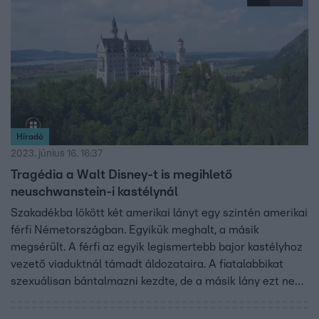
Híradó
2023. június 16. 16:37
Tragédia a Walt Disney-t is megihlető
neuschwanstein-i kastélynál
Szakadékba lökött két amerikai lányt egy szintén amerikai
férfi Németországban. Egyikük meghalt, a másik
megsérült. A férfi az egyik legismertebb bajor kastélyhoz
vezető viaduktnál támadt áldozataira. A fiatalabbikat
szexuálisan bántalmazni kezdte, de a másik lány ezt nem
hagyta. Ekkor lökte a mélybe mindkettőjüket. A férfi
elmenekült, a rendőrség hamar elfogta.