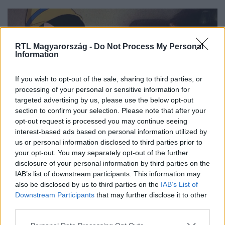
RTL Magyarország -
Do Not Process My Personal
Information
If you wish to opt-out of the sale, sharing to third parties, or
processing of your personal or sensitive information for
targeted advertising by us, please use the below opt-out
section to confirm your selection. Please note that after your
opt-out request is processed you may continue seeing
CinemaKlub
interest-based ads based on personal information utilized by
2018. december 1. 18:13
us or personal information disclosed to third parties prior to
Érkezik az élőszereplős Pinokkió
your opt-out. You may separately opt-out of the further
A füllentő fabábu története is megelevenedik hamarosan
disclosure of your personal information by third parties on the
IAB’s list of downstream participants. This information may
a nagyvásznon, ráadásul nem is akárkivel…
also be disclosed by us to third parties on the
IAB’s List of
Downstream Participants
that may further disclose it to other
third parties.
Please note that this website/app uses one or more Google