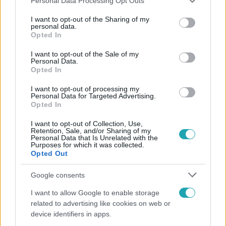
Personal Data Processing Opt Outs
services and may gather and store information including but
not limited to your visit or usage behaviour. You may click to
I want to opt-out of the Sharing of my
personal data.
grant or deny consent to Google and its third-party tags to
Opted In
use your data for below specified purposes in below Google
consent section.
I want to opt-out of the Sale of my
Personal Data.
Opted In
I want to opt-out of processing my
CinemaKlub
Personal Data for Targeted Advertising.
Opted In
2016. december 5. 14:30
10 érdekesség a 115 éves Walt Disney-ről!
I want to opt-out of Collection, Use,
Retention, Sale, and/or Sharing of my
Mindannyian tudjuk, hogy kicsoda a nagy mesegyáros,
Personal Data that Is Unrelated with the
Purposes for which it was collected.
hiszen sokan az ő remekművein nőttünk fel, ahogyan
Opted Out
azzal is tisztában vagyunk, hogy klasszikusai virágkorukat
élik élőszereplős változataikban, azonban egyáltalán nem
Google consents
biztos, hogy valóban ismerjük is őt!
I want to allow Google to enable storage
related to advertising like cookies on web or
device identifiers in apps.
5:02