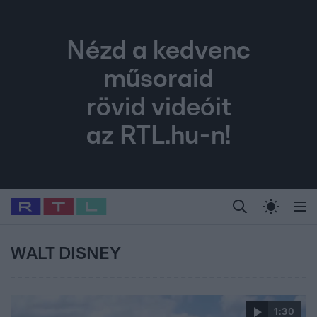
Nézd a kedvenc
műsoraid
rövid videóit
az RTL.hu-n!
Legfrissebb
RTL Híradó
Fókusz
Sztárhírek
Randi
Celeb vagyok, me
#
Babits Marcella
#
Szellő István
#
Most Wanted
#
Gallusz Niko
WALT DISNEY
1:30