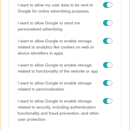
I want to allow my user data to be sent to
Google for online advertising purposes.
I want to allow Google to send me
personalized advertising.
I want to allow Google to enable storage
related to analytics like cookies on web or
device identifiers in apps.
Fókusz
2015. február 7. 18:20
I want to allow Google to enable storage
related to functionality of the website or app.
Nekik sikerült érettségi nélkül is
Úgy tűnik, a sikerhez és a világhírhez nem papír, hanem
I want to allow Google to enable storage
valami más kell. Még érettségi sem volt a zsebükben, de
related to personalization.
Walt Disney, Quentin Tarantino, Jim Carrey vagy Johnny
Depp mégis sikeres, sőt világhírű lett.
I want to allow Google to enable storage
related to security, including authentication
functionality and fraud prevention, and other
user protection.