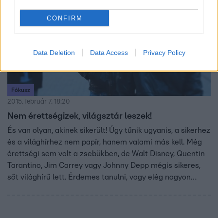
CONFIRM
Data Deletion
Data Access
Privacy Policy
Fókusz
2015. február 7. 18:20
Nem érettségizek, világsztár leszek!
És van olyan, akinek sikerült! Úgy tűnik ugyanis, a sikerhez
és a világhírhez nem papír, hanem valami más kell. Még
érettségi sem volt a zsebükben, de Walt Disney, Quentin
Tarantino, Jim Carrey vagy Johnny Depp mégis sikeres,
sőt világhírű lett. Érdemes tanulni, vagy elég nagyon
akarni? Riporterünk, Czakó József utána járt, mi a siker
tuti receptje.