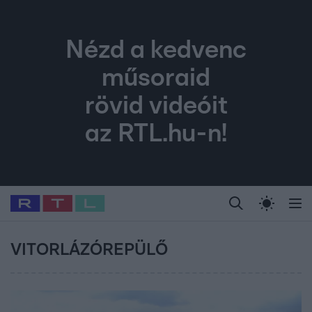
Nézd a kedvenc
műsoraid
rövid videóit
az RTL.hu-n!
Legfrissebb
RTL Híradó
Fókusz
Sztárhírek
Randi
Celeb vagyok, me
#
Babits Marcella
#
Szellő István
#
Most Wanted
#
Gallusz Niko
VITORLÁZÓREPÜLŐ