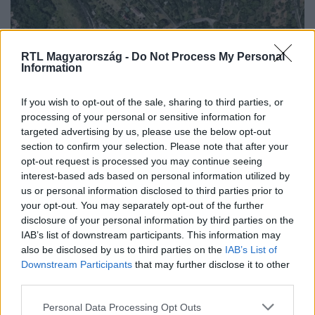
RTL Magyarország -
Do Not Process My Personal
Information
Baleset-bűnügy
If you wish to opt-out of the sale, sharing to third parties, or
2024. február 27. 16:41
processing of your personal or sensitive information for
Egy ház udvarára zuhant egy repülő szerkezet
targeted advertising by us, please use the below opt-out
Budaörsön
section to confirm your selection. Please note that after your
opt-out request is processed you may continue seeing
A girokopter két utasa ki tudott szállni a Hurok utcai
interest-based ads based on personal information utilized by
kertben landoló repülőből.
us or personal information disclosed to third parties prior to
your opt-out. You may separately opt-out of the further
disclosure of your personal information by third parties on the
IAB’s list of downstream participants. This information may
2:01
also be disclosed by us to third parties on the
IAB’s List of
Downstream Participants
that may further disclose it to other
third parties.
Please note that this website/app uses one or more Google
Personal Data Processing Opt Outs