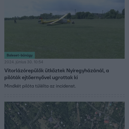
Baleset-bűnügy
2024. június 30. 10:54
Vitorlázórepülők ütköztek Nyíregyházánál, a
pilóták ejtőernyővel ugrottak ki
Mindkét pilóta túlélta az incidenst.