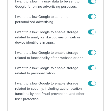
I want to allow my user data to be sent to
Google for online advertising purposes.
I want to allow Google to send me
personalized advertising.
I want to allow Google to enable storage
Híradó
related to analytics like cookies on web or
2021. július 4. 13:21
device identifiers in apps.
LEZUHANT: Métereken múlt, hogy nem egy
I want to allow Google to enable storage
kombájnba csapódott a repülő
related to functionality of the website or app.
Métereken múlt, hogy nem egy kombájnba csapódott egy
vitorlázórepülő a Bács-Kiskun megyei Apostagnál tegnap.
I want to allow Google to enable storage
A gép egy gabonaföldre zuhant, a pilóta súlyosan
related to personalization.
megsérült. A kombájnnal anya és fia aratott, a repülő a
I want to allow Google to enable storage
munkagépük tetejét érintve csapódott a földbe. Ők hívtak
related to security, including authentication
segítséget a pilótához, aki súlyosan megsérült.
functionality and fraud prevention, and other
user protection.