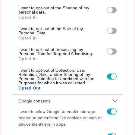
services and may gather and store information including but
not limited to your visit or usage behaviour. You may click to
I want to opt-out of the Sharing of my
personal data.
grant or deny consent to Google and its third-party tags to
Opted In
use your data for below specified purposes in below Google
consent section.
I want to opt-out of the Sale of my
Híradó
Personal Data.
2021. július 4. 16:05
Opted In
A kombájn tetején megpattanva csapódott a
I want to opt-out of processing my
földbe a vitorlázórepülő
Personal Data for Targeted Advertising.
Opted In
Métereken múlt, hogy nem egy kombájnba csapódott egy
vitorlázórepülő a Bács-Kiskun megyei Apostagnál,
I want to opt-out of Collection, Use,
Retention, Sale, and/or Sharing of my
szombat délután. A gép egy gabonaföldre zuhant, a pilóta
Personal Data that Is Unrelated with the
Purposes for which it was collected.
súlyosan megsérült. A kombájnnal anya és fia aratott, a
Opted Out
repülő a munkagépük tetejét érintve csapódott a földbe.
Ők hívtak segítséget a pilótához, aki kórházba került.
Google consents
Hogy ő hibázott, vagy műszaki hiba történt, még
I want to allow Google to enable storage
vizsgálják.
3:18
related to advertising like cookies on web or
device identifiers in apps.