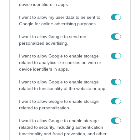
device identifiers in apps.
mentorokat, akik kőkeményen megmondták
véleményüket a versenyzőknek.
I want to allow my user data to be sent to
Google for online advertising purposes.
3:34
I want to allow Google to send me
personalized advertising.
I want to allow Google to enable storage
related to analytics like cookies on web or
device identifiers in apps.
I want to allow Google to enable storage
related to functionality of the website or app.
Fókusz
I want to allow Google to enable storage
2019. december 14. 15:32
related to personalization.
ZDROBA PATRIK: szilveszterkor döntöttem el,
hogy újra megpróbálom az X-Faktort!
I want to allow Google to enable storage
related to security, including authentication
Zdroba Patrik a 2019-es X-Faktor legnagyobb
functionality and fraud prevention, and other
visszatérője, hiszen az énekes már benne van a Top 3-