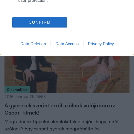
user protection.
ban! Vajon sikerül megnyernie a 2019-es X-Faktort?
CONFIRM
Data Deletion
Data Access
Privacy Policy
CinemaKlub
2016. február 25. 14:53
A gyerekek szerint erről szólnak valójában az
Oscar-filmek!
Megtudnánk tippelni filmplakátok alapján, hogy miről
szólnak? Egy csapat gyerek megpróbálta és