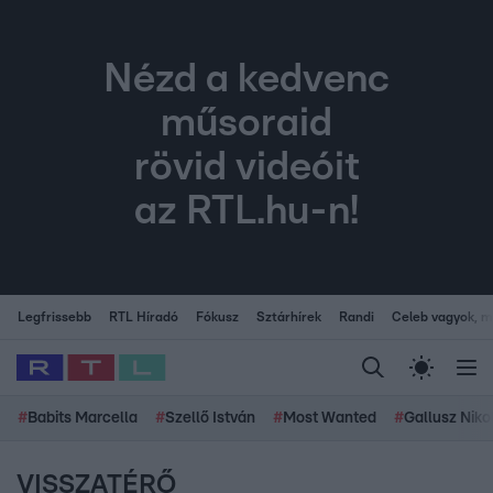
Nézd a kedvenc
műsoraid
rövid videóit
az RTL.hu-n!
Legfrissebb
RTL Híradó
Fókusz
Sztárhírek
Randi
Celeb vagyok, me
#
Babits Marcella
#
Szellő István
#
Most Wanted
#
Gallusz Niko
VISSZATÉRŐ