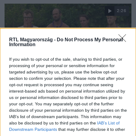
2:26
RTL Magyarország -
Do Not Process My Personal
Information
If you wish to opt-out of the sale, sharing to third parties, or
processing of your personal or sensitive information for
targeted advertising by us, please use the below opt-out
Survivor
section to confirm your selection. Please note that after your
2023. november 7. 21:50
opt-out request is processed you may continue seeing
Simi visszatérése és a törzsek kettéosztása is
interest-based ads based on personal information utilized by
sokkolta a Survivor játékosait
us or personal information disclosed to third parties prior to
your opt-out. You may separately opt-out of the further
A Zsákmányszerzés előtt újabb fordulat következett be a
disclosure of your personal information by third parties on the
Sama-Sama törzsben: Joe két csapatra osztotta a
IAB’s list of downstream participants. This information may
játékosokat. Az egyik négyeshez pedig a Holtak
also be disclosed by us to third parties on the
IAB’s List of
Szigetéről visszatérő túlélő is csatlakozott, akit nem
Downstream Participants
that may further disclose it to other
fogadtak kitörő örömmel a társai.
third parties.