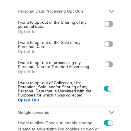
Please note that this website/app uses one or more Google
Personal Data Processing Opt Outs
services and may gather and store information including but
4:34
not limited to your visit or usage behaviour. You may click to
I want to opt-out of the Sharing of my
personal data.
grant or deny consent to Google and its third-party tags to
Opted In
use your data for below specified purposes in below Google
consent section.
I want to opt-out of the Sale of my
Personal Data.
Opted In
I want to opt-out of processing my
Personal Data for Targeted Advertising.
Opted In
X-Faktor
I want to opt-out of Collection, Use,
2022. szeptember 17. 18:48
Retention, Sale, and/or Sharing of my
Personal Data that Is Unrelated with the
„Még a visszhang is pusztító volt” – Időutazók
Purposes for which it was collected.
Opted Out
lepték el az X-Faktor stúdióját
Megnyílt a dimenzió kapuja a tehetségkutató
Google consents
Válogatóján, hiszen nem Basic Dániel volt az egyetlen, aki
I want to allow Google to enable storage
több év után újra próbára tette magát. A visszatérők
related to advertising like cookies on web or
produkciói azonban ezúttal sem nyűgözték le a