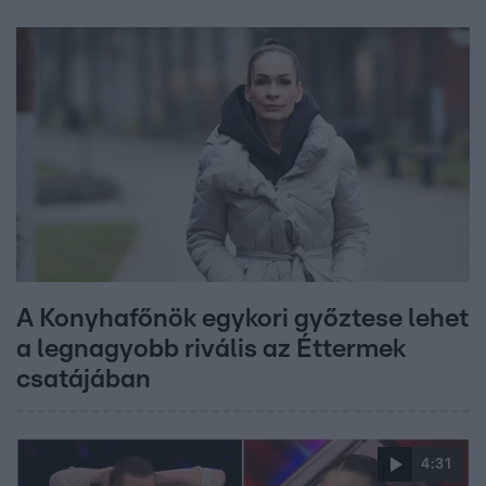
A Konyhafőnök egykori győztese lehet
a legnagyobb rivális az Éttermek
csatájában
4:31