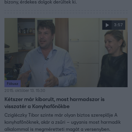
bizony, érdekes dolgok derültek ki.
3:57
Fókusz
2015. október 13. 15:30
Kétszer már kiborult, most harmadszor is
visszatér a Konyhafőnökbe
Czigléczky Tibor szinte már olyan biztos szereplője A
konyhafőnöknek, akár a zsűri – ugyanis most harmadik
alkalommal is megméretteti magát a versenyben.