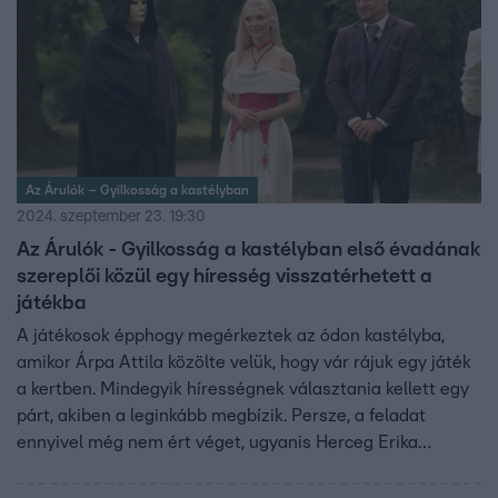
Az Árulók – Gyilkosság a kastélyban
2024. szeptember 23. 19:30
Az Árulók - Gyilkosság a kastélyban első évadának
szereplői közül egy híresség visszatérhetett a
játékba
A játékosok épphogy megérkeztek az ódon kastélyba,
amikor Árpa Attila közölte velük, hogy vár rájuk egy játék
a kertben. Mindegyik hírességnek választania kellett egy
párt, akiben a leginkább megbízik. Persze, a feladat
ennyivel még nem ért véget, ugyanis Herceg Erika
egyedül maradt. A játék viszont csak akkor kezdődhet el,
ha Erika is társra talál.