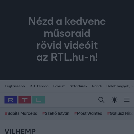
Nézd a kedvenc
műsoraid
rövid videóit
az RTL.hu-n!
Legfrissebb
RTL Híradó
Fókusz
Sztárhírek
Randi
Celeb vagyok, me
#
Babits Marcella
#
Szellő István
#
Most Wanted
#
Gallusz Niko
VILHEMP