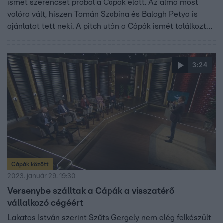
ismét szerencsét próbál a Cápák előtt. Az álma most
valóra vált, hiszen Tomán Szabina és Balogh Petya is
ajánlatot tett neki. A pitch után a Cápák ismét találkoztak
Gergellyel, aki elárulta, milyen érzések kavarogtak benne
a stúdióban.
3:24
Cápák között
2023. január 29. 19:30
Versenybe szálltak a Cápák a visszatérő
vállalkozó cégéért
Lakatos István szerint Szűts Gergely nem elég felkészült