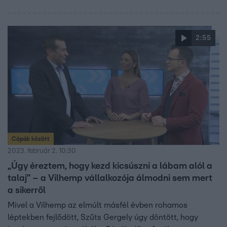
2:55
Cápák között
2023. február 2. 10:30
„Úgy éreztem, hogy kezd kicsúszni a lábam alól a
talaj” – a Vilhemp vállalkozója álmodni sem mert
a sikerről
Mivel a Vilhemp az elmúlt másfél évben rohamos
léptekben fejlődött, Szűts Gergely úgy döntött, hogy