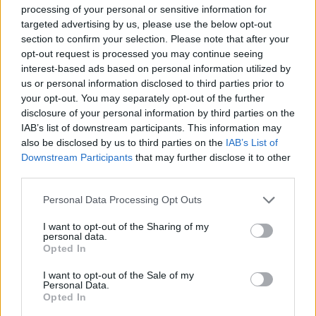
azóta a legnagyobb hollywoodi sztárok is az ő
processing of your personal or sensitive information for
termékeit használják
targeted advertising by us, please use the below opt-out
Szűts Gergely 2021-ben tűnt fel a Cápák között című
section to confirm your selection. Please note that after your
opt-out request is processed you may continue seeing
műsorban, azonban akkor nem sikerült meggyőznie a
interest-based ads based on personal information utilized by
befektetőket, hogy képes egy sikeres vállalkozást
us or personal information disclosed to third parties prior to
felépíteni. A Vilhemp viszont az elmúlt másfél évben
your opt-out. You may separately opt-out of the further
rohamos léptekben fejlődött, ezért úgy döntött a
disclosure of your personal information by third parties on the
vállalkozó, hogy ismét szerencsét próbál.
IAB’s list of downstream participants. This information may
also be disclosed by us to third parties on the
IAB’s List of
Downstream Participants
that may further disclose it to other
3:45
third parties.
Please note that this website/app uses one or more Google
Personal Data Processing Opt Outs
services and may gather and store information including but
not limited to your visit or usage behaviour. You may click to
I want to opt-out of the Sharing of my
personal data.
grant or deny consent to Google and its third-party tags to
Opted In
use your data for below specified purposes in below Google
consent section.
I want to opt-out of the Sale of my
Personal Data.
Opted In
Cápák között