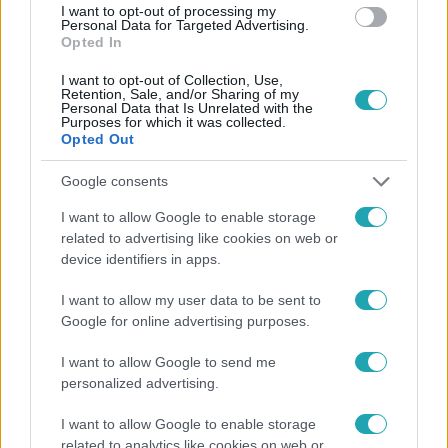
I want to opt-out of processing my
2021. április 30. 20:30
Personal Data for Targeted Advertising.
Moldován András: „Ha ki akarsz venni a zsebemből
Opted In
10 millió forintot, érzékeny leszek!”
I want to opt-out of Collection, Use,
A Cápák kérdései után kiderült, hogy mi a gond a
Retention, Sale, and/or Sharing of my
Personal Data that Is Unrelated with the
vállalkozó termékeivel, miért nem megy az értékesítés.
Purposes for which it was collected.
Opted Out
Így reagált Moldován András!
Google consents
I want to allow Google to enable storage
related to advertising like cookies on web or
device identifiers in apps.
I want to allow my user data to be sent to
Google for online advertising purposes.
I want to allow Google to send me
personalized advertising.
Cápák között
I want to allow Google to enable storage
2021. április 30. 20:30
related to analytics like cookies on web or