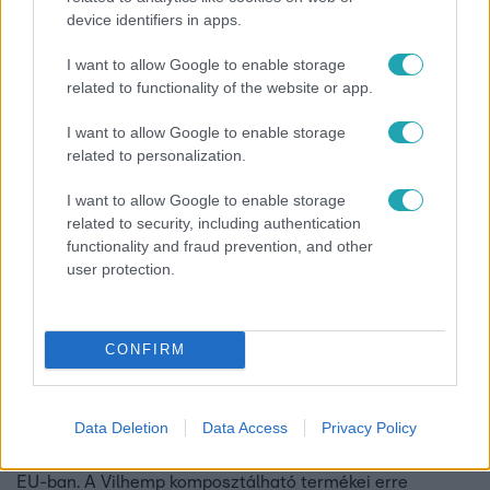
device identifiers in apps.
Vilhemp: Rédey Soma, Szűts Gergely, Fülöp Villő
I want to allow Google to enable storage
related to functionality of the website or app.
2:16
I want to allow Google to enable storage
related to personalization.
I want to allow Google to enable storage
related to security, including authentication
functionality and fraud prevention, and other
user protection.
Cápák között
CONFIRM
2021. április 30. 20:30
Itt az egyszer használatos műanyagok
alternatívája!
Data Deletion
Data Access
Privacy Policy
Idén júliustól tilos az egyszer használatos műanyag az
EU-ban. A Vilhemp komposztálható termékei erre