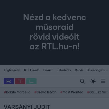
Nézd a kedvenc
műsoraid
rövid videóit
az RTL.hu-n!
Legfrissebb
RTL Híradó
Fókusz
Sztárhírek
Randi
Celeb vagyok, me
#
Babits Marcella
#
Szellő István
#
Most Wanted
#
Gallusz Niko
VARSÁNYI JUDIT