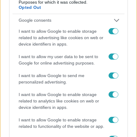
Purposes for which it was collected.
Opted Out
Google consents
I want to allow Google to enable storage
Ingatlanvadászok
related to advertising like cookies on web or
2025. június 9. 20:47
device identifiers in apps.
Különleges gerendaháztól hiperventillált az
I want to allow my user data to be sent to
Ingatlanvadászok vevője
Google for online advertising purposes.
Judit és Gábor Verőcén mutattak be egy gerendaházat az
Ingatlanvadászok vevőinek. Péter és Juci ámulva nézték
I want to allow Google to send me
végig a látványosan kialakított otthont.
personalized advertising.
I want to allow Google to enable storage
related to analytics like cookies on web or
1:46
device identifiers in apps.
I want to allow Google to enable storage
related to functionality of the website or app.