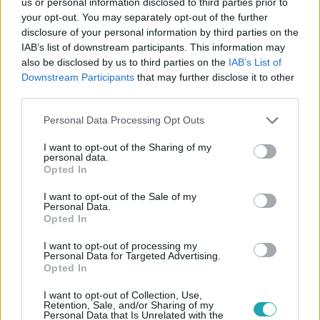
us or personal information disclosed to third parties prior to
your opt-out. You may separately opt-out of the further
disclosure of your personal information by third parties on the
IAB’s list of downstream participants. This information may
also be disclosed by us to third parties on the
IAB’s List of
Downstream Participants
that may further disclose it to other
third parties.
Ingatlanvadászok
Please note that this website/app uses one or more Google
Personal Data Processing Opt Outs
2025. június 9. 20:47
services and may gather and store information including but
Megköttetett az Ingatlanvadászok első üzlete
not limited to your visit or usage behaviour. You may click to
I want to opt-out of the Sharing of my
personal data.
Mischinger Péter és párja, Judit végül úgy döntöttek,
grant or deny consent to Google and its third-party tags to
Opted In
use your data for below specified purposes in below Google
hogy a négy bemutatott ház közül igent mondanak az
consent section.
egyik ajánlatra az Ingatlanvadászok 6. részében.
I want to opt-out of the Sale of my
Personal Data.
Opted In
I want to opt-out of processing my
Personal Data for Targeted Advertising.
6:59
Opted In
I want to opt-out of Collection, Use,
Retention, Sale, and/or Sharing of my
Personal Data that Is Unrelated with the