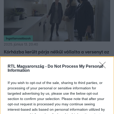
Ingatlanvadászok
2025. június 13. 20:40
Kórházba került párja nélkül vállalta a versenyt az
ingatlanos
Miután Judit párja, Gábor kórházba került, a versenyző
RTL Magyarország -
Do Not Process My Personal
Information
egyedül vetette bele magát a munkába az
Ingatlanvadászok 10. részében.
If you wish to opt-out of the sale, sharing to third parties, or
processing of your personal or sensitive information for
targeted advertising by us, please use the below opt-out
section to confirm your selection. Please note that after your
2:55
opt-out request is processed you may continue seeing
interest-based ads based on personal information utilized by