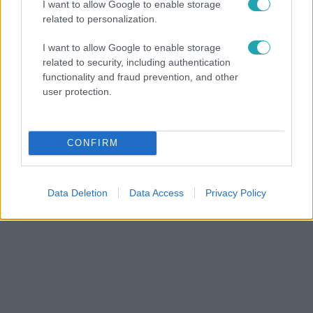
I want to allow Google to enable storage
related to personalization.
I want to allow Google to enable storage
related to security, including authentication
Ingatlanvadászok
functionality and fraud prevention, and other
2025. június 6. 20:30
user protection.
Veszélyes dolgot titkol el az Ingatlanvadászok
párosa?
Az Ingatlanvadászok 7. részében Judit és Gábor
CONFIRM
bemutatója során olyan részletről nem számolnak be a
vevőknek, amely versenytársaik szerint elfogadhatatlan.
Data Deletion
Data Access
Privacy Policy