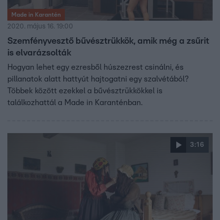
Made in Karantén
2020. május 16. 19:00
Szemfényvesztő bűvésztrükkök, amik még a zsűrit
is elvarázsolták
Hogyan lehet egy ezresből húszezrest csinálni, és
pillanatok alatt hattyút hajtogatni egy szalvétából?
Többek között ezekkel a bűvésztrükkökkel is
találkozhattál a Made in Karanténban.
3:16