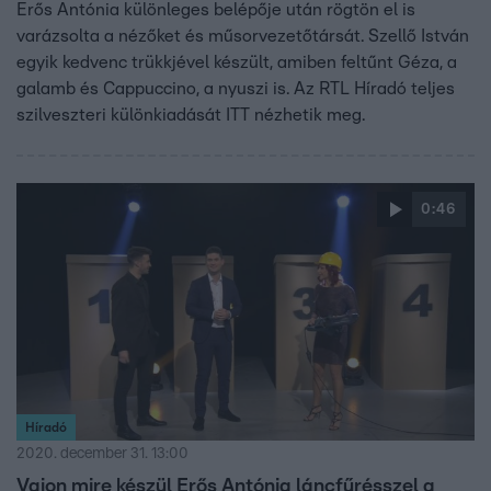
Erős Antónia különleges belépője után rögtön el is
varázsolta a nézőket és műsorvezetőtársát. Szellő István
egyik kedvenc trükkjével készült, amiben feltűnt Géza, a
galamb és Cappuccino, a nyuszi is. Az RTL Híradó teljes
szilveszteri különkiadását ITT nézhetik meg.
0:46
Híradó
2020. december 31. 13:00
Vajon mire készül Erős Antónia láncfűrésszel a