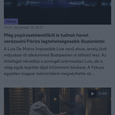
Fókusz
2024. december 14. 19:37
Még papírzsebkendőből is tudnak havat
varázsolni Párizs legtehetségesebb illuzionistái
A Luis De Matos Impossible Live nevű show, amely jövő
májusban öt alkalommal Budapesten is látható lesz. Az
ötösfogat névadója a portugál származású Luis, aki a
világ egyik legtöbb díjjal kitüntetett bűvésze. A Fókusz
egyetlen magyar televízióként megnézhette az
elképesztő showt és benézhettünk a színfalak mögé
Párizs egyik legendás szórakozóhelyén.
3:06