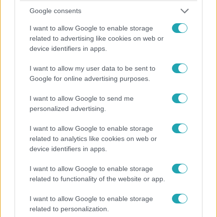
3:29
Google consents
I want to allow Google to enable storage
related to advertising like cookies on web or
device identifiers in apps.
I want to allow my user data to be sent to
Google for online advertising purposes.
I want to allow Google to send me
Fókusz
personalized advertising.
2021. január 4. 18:59
Mutatjuk, hogyan készült a különleges, szilveszteri
I want to allow Google to enable storage
híradó!
related to analytics like cookies on web or
device identifiers in apps.
Erős Antónia texasi láncfűrészesként tűnt fel az RTL
Híradó tavalyi utolsó adásában. Szellő István fiai pedig
I want to allow Google to enable storage
izgulhattak, vajon egyben marad-e az édesapjuk. A
related to functionality of the website or app.
bűvészmutatványok közben bizony még a rutinos
híradósok is megszeppenten álltak a kamerák elé.
I want to allow Google to enable storage
related to personalization.