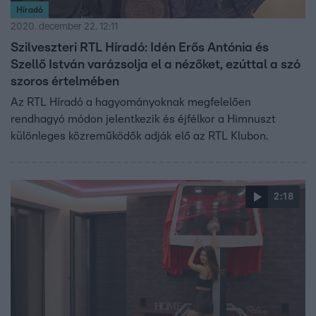
Híradó
2020. december 22. 12:11
Szilveszteri RTL Híradó: Idén Erős Antónia és
Szellő István varázsolja el a nézőket, ezúttal a szó
szoros értelmében
Az RTL Híradó a hagyományoknak megfelelően
rendhagyó módon jelentkezik és éjfélkor a Himnuszt
különleges közreműködők adják elő az RTL Klubon.
2:18