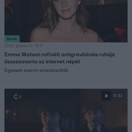
Bulvár
2023. június 20. 13:11
Emma Watson rafinált antigravitációs ruhája
összezavarta az internet népét
Egyesek szerint elvarázsolták.
0:32