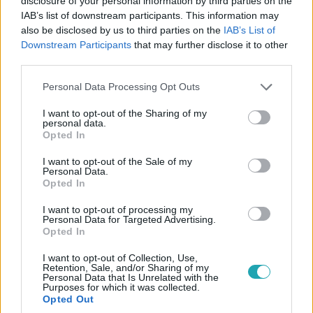
disclosure of your personal information by third parties on the
IAB’s list of downstream participants. This information may
also be disclosed by us to third parties on the
IAB’s List of
Downstream Participants
that may further disclose it to other
third parties.
Please note that this website/app uses one or more Google
Personal Data Processing Opt Outs
services and may gather and store information including but
not limited to your visit or usage behaviour. You may click to
I want to opt-out of the Sharing of my
personal data.
grant or deny consent to Google and its third-party tags to
CinemaKlub
Opted In
use your data for below specified purposes in below Google
2022. április 1. 9:30
consent section.
I want to opt-out of the Sale of my
Varázslatos filmek érkeznek húsvétkor a Coolra
Personal Data.
Opted In
Különlegesnek születtek, ezért üldözik őket, pedig sokban
hasonlítanak az emberekre. Hotel Transylvania 2. - Ahol
I want to opt-out of processing my
Personal Data for Targeted Advertising.
még mindig szörnyen jó, Hotel Transylvania 3. - Szörnyen
Opted In
rémes vakáció és Legendás állatok: Grindelwald bűntettei
húsvétkor a Coolon.
I want to opt-out of Collection, Use,
Retention, Sale, and/or Sharing of my
Personal Data that Is Unrelated with the
Purposes for which it was collected.
Opted Out