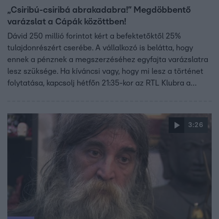
„Csiribú-csiribá abrakadabra!” Megdöbbentő
varázslat a Cápák közöttben!
Dávid 250 millió forintot kért a befektetőktől 25%
tulajdonrészért cserébe. A vállalkozó is belátta, hogy
ennek a pénznek a megszerzéséhez egyfajta varázslatra
lesz szüksége. Ha kíváncsi vagy, hogy mi lesz a történet
folytatása, kapcsolj hétfőn 21:35-kor az RTL Klubra a
Cápák között következő részéért!
3:26