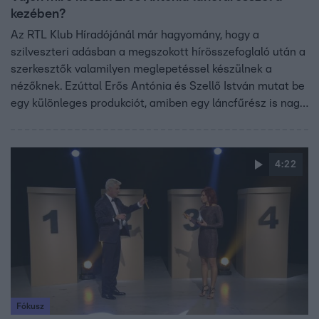
kezében?
Az RTL Klub Híradójánál már hagyomány, hogy a
szilveszteri adásban a megszokott hírösszefoglaló után a
szerkesztők valamilyen meglepetéssel készülnek a
nézőknek. Ezúttal Erős Antónia és Szellő István mutat be
egy különleges produkciót, amiben egy láncfűrész is nagy
szerepet kap majd.
4:22
Fókusz