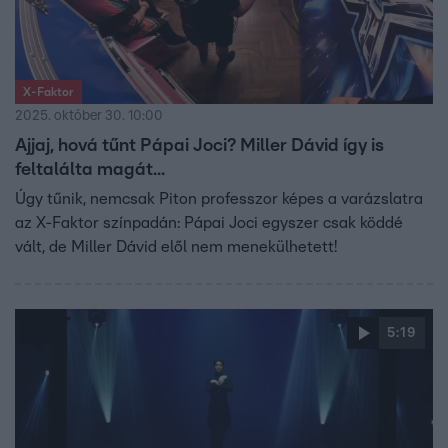
X-Faktor
2025. október 30. 10:00
Ajjaj, hová tűnt Pápai Joci? Miller Dávid így is
feltalálta magát...
Úgy tűnik, nemcsak Piton professzor képes a varázslatra
az X-Faktor színpadán: Pápai Joci egyszer csak köddé
vált, de Miller Dávid elől nem menekülhetett!
5:19