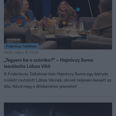
Friderikusz TalkShow
2026. május 16. 21:00
„Tegyem be a számba?” – Hajnóczy Soma
lesokkolta Lábas Vikit
A Friderikusz Talkshow-ban Hajnóczy Soma egy kártyás
trükköt mutatott Lábas Vikinek, akinek teljesen leesett az
álla. Nézd meg a döbbenetes jelenetet!