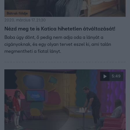
Bátrak földje
2020. március 17. 21:30
Nézd meg te is Katica hihetetlen átváltozását!
Baba úgy dönt, ő pedig nem adja oda a lányát a
cigányoknak, és egy olyan tervet eszel ki, ami talán
megmentheti a fiatal lányt.
5:49