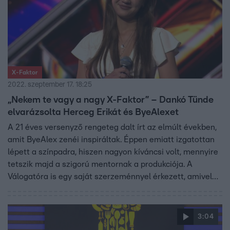
X-Faktor
2022. szeptember 17. 18:25
„Nekem te vagy a nagy X-Faktor” – Dankó Tünde
elvarázsolta Herceg Erikát és ByeAlexet
A 21 éves versenyző rengeteg dalt írt az elmúlt években,
amit ByeAlex zenéi inspiráltak. Éppen emiatt izgatottan
lépett a színpadra, hiszen nagyon kíváncsi volt, mennyire
tetszik majd a szigorú mentornak a produkciója. A
Válogatóra is egy saját szerzeménnyel érkezett, amivel
elérte, hogy állva tapsoljon neki az egész stúdió.
3:04