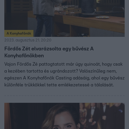
A Konyhafőnök
2023. augusztus 21. 20:20
Fördős Zét elvarázsolta egy bűvész A
Konyhafőnökben
Vajon Fördős Zé pattogtatott már úgy quinoát, hogy csak
a kezében tartotta és ugrándozott? Valószínűleg nem,
egészen A Konyhafőnök Casting adásáig, ahol egy bűvész
különféle trükkökkel tette emlékezetessé a tálalását.