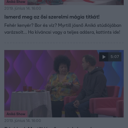
Anikó Show
2019. június 14. 16:00
Ismerd meg az ősi szerelmi mágia titkát!
Fehér kenyér? Bor és víz? Myrtill jósnő Anikó stúdiójában
varázsolt… Ha kíváncsi vagy a teljes adásra, kattints ide!
5:07
Anikó Show
2019. június 14. 16:00