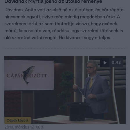
Dávidnak Myrtill jósnő az utolsó reménye
Dávidnak Anita volt az első nő az életében, és bár régóta
nincsenek együtt, szíve még mindig megdobban érte. A
szerelmes férfit az sem tántorítja vissza, hogy exének
már új kapcsolata van, ráadásul egy szerelmi kötésnek is
alá szeretné vetni magát. Ha kíváncsi vagy a teljes
adásra, kattints ide!
0:48
Cápák között
2019. március 17. 7:00