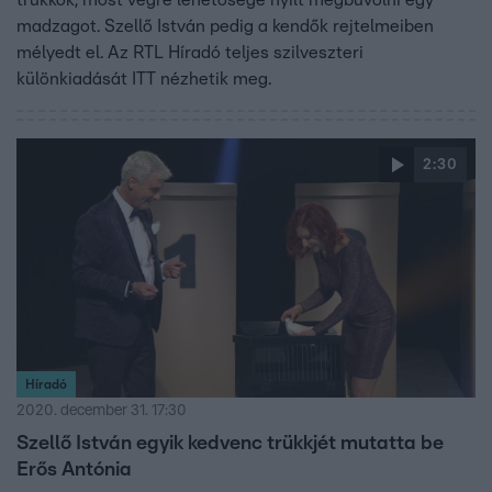
trükkök, most végre lehetősége nyílt megbűvölni egy
madzagot. Szellő István pedig a kendők rejtelmeiben
mélyedt el. Az RTL Híradó teljes szilveszteri
különkiadását ITT nézhetik meg.
2:30
Híradó
2020. december 31. 17:30
Szellő István egyik kedvenc trükkjét mutatta be
Erős Antónia