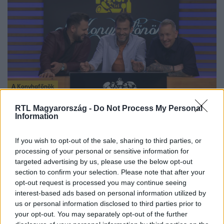
A Konyhafőnök
2022. május 25. 20:36
RTL Magyarország -
Do Not Process My Personal
Zé és a séfek szakadtak a kővé dermedt Simonon
Information
Simon alatt ismét megingott a talaj, ugyanis olyan
varázserő ütötte Patrik markát, amivel képes volt kővé
If you wish to opt-out of the sale, sharing to third parties, or
processing of your personal or sensitive information for
dermeszteni versenytársát. Bár Simon számára a kínzó
targeted advertising by us, please use the below opt-out
semmittevés nem volt kellemes, a zsűripultban nagyon jó
section to confirm your selection. Please note that after your
hangulat kerekedett a bűbáj láttán.
opt-out request is processed you may continue seeing
interest-based ads based on personal information utilized by
us or personal information disclosed to third parties prior to
your opt-out. You may separately opt-out of the further
0:52