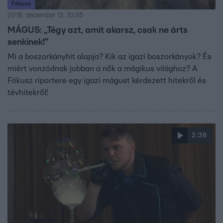
Fókusz
2018. december 13. 10:35
MÁGUS: „Tégy azt, amit akarsz, csak ne árts
senkinek!”
Mi a boszorkányhit alapja? Kik az igazi boszorkányok? És
miért vonzódnak jobban a nők a mágikus világhoz? A
Fókusz riportere egy igazi mágust kérdezett hitekről és
tévhitekről!
2:36