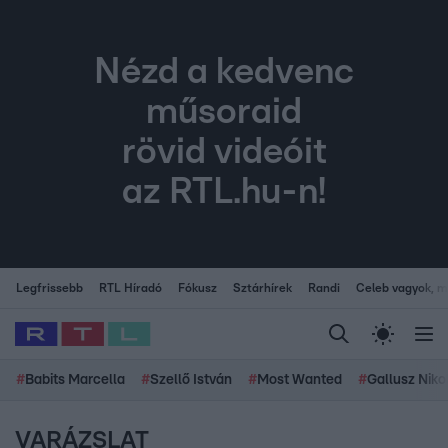
Nézd a kedvenc
műsoraid
rövid videóit
az RTL.hu-n!
Legfrissebb
RTL Híradó
Fókusz
Sztárhírek
Randi
Celeb vagyok, me
#
Babits Marcella
#
Szellő István
#
Most Wanted
#
Gallusz Niko
VARÁZSLAT