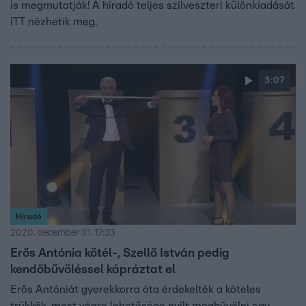
is megmutatják! A híradó teljes szilveszteri különkiadását
ITT nézhetik meg.
3:07
Híradó
2020. december 31. 17:33
Erős Antónia kötél-, Szellő István pedig
kendőbűvöléssel kápráztat el
Erős Antóniát gyerekkorra óta érdekelték a köteles