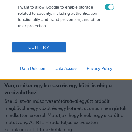
I want to allow Google to enable storage
2:21
related to security, including authentication
functionality and fraud prevention, and other
user protection.
CONFIRM
Data Deletion
Data Access
Privacy Policy
Híradó
2020. december 31. 17:40
Van, amikor egy kancsó és egy kötél is elég a
varázslathoz!
Szellő István műsorvezetőtársával együtt próbált
megbűvölni egy vázát és egy kötelet, azonban nem jártak
mindketten sikerrel. Mutatjuk, hogy kinek hogy sikerült a
mutatvány. Az RTL Híradó teljes szilveszteri
különkiadását ITT nézhetik meg.