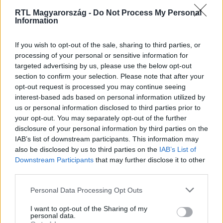
Az RTL Híradó információi szerint a négy börtönőr
RTL Magyarország -
Do Not Process My Personal
Information
letartóztatásáról már pénteken dönthetnek.
Megkeresésünkre az ügyészség azt írta: hivatalos
If you wish to opt-out of the sale, sharing to third parties, or
eljárásban elkövetett bántalmazás bűntette miatt indult
processing of your personal or sensitive information for
nyomozás.
targeted advertising by us, please use the below opt-out
section to confirm your selection. Please note that after your
opt-out request is processed you may continue seeing
interest-based ads based on personal information utilized by
2:06
us or personal information disclosed to third parties prior to
your opt-out. You may separately opt-out of the further
disclosure of your personal information by third parties on the
IAB’s list of downstream participants. This information may
also be disclosed by us to third parties on the
IAB’s List of
Downstream Participants
that may further disclose it to other
third parties.
Please note that this website/app uses one or more Google
Personal Data Processing Opt Outs
Híradó
services and may gather and store information including but
not limited to your visit or usage behaviour. You may click to
I want to opt-out of the Sharing of my
2021. szeptember 12. 16:08
personal data.
grant or deny consent to Google and its third-party tags to