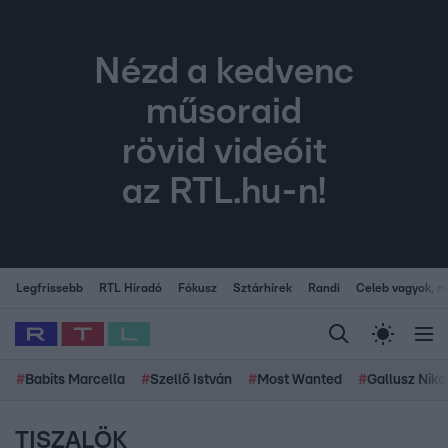
Nézd a kedvenc
műsoraid
rövid videóit
az RTL.hu-n!
Legfrissebb
RTL Híradó
Fókusz
Sztárhírek
Randi
Celeb vagyok, me
#
Babits Marcella
#
Szellő István
#
Most Wanted
#
Gallusz Niko
TISZALÖK