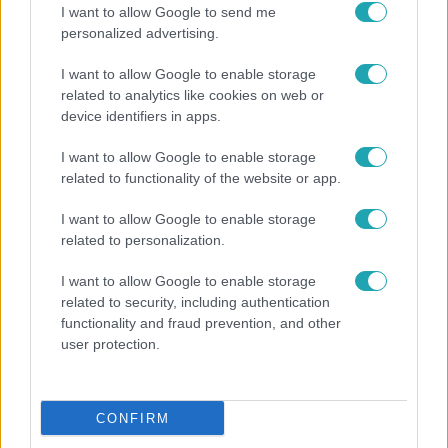
I want to allow Google to send me
NÉZŐI: a vasutasoknak kellett betolniuk a vonatot
personalized advertising.
Tiszalöknél
Egy vasutas elől, a többi hátul tolta teljes erőből a
I want to allow Google to enable storage
vonatot Tiszalöknél. A leengedett sorompó miatt
related to analytics like cookies on web or
device identifiers in apps.
várakozó egyik autós vette fel a mobiltelefonjával, ahogy
csapatmunkában, lassan gurítják a 20 tonnás kocsit a
I want to allow Google to enable storage
MÁV-osok. A Debrecenbe induló vonat irányváltója
related to functionality of the website or app.
romlott el, ezért kellett egy rövid szakaszon emberi erővel
tolni a szerelvényt. A motorvonatnak ez csak jót tett, a
I want to allow Google to enable storage
mozgás hatására megint elindult, így a járatot nem kellett
related to personalization.
3:42
törölni. Az utasok végül 17 perces késéssel érkeztek meg
I want to allow Google to enable storage
a célállomásra.
related to security, including authentication
functionality and fraud prevention, and other
user protection.
CONFIRM