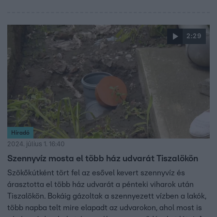
2:29
Híradó
2024. július 1. 16:40
Szennyvíz mosta el több ház udvarát Tiszalökön
Szökőkútként tört fel az esővel kevert szennyvíz és
árasztotta el több ház udvarát a pénteki viharok után
Tiszalökön. Bokáig gázoltak a szennyezett vízben a lakók,
több napba telt mire elapadt az udvarokon, ahol most is