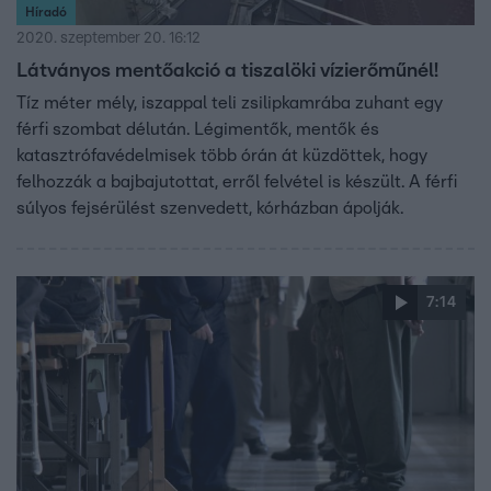
Híradó
2020. szeptember 20. 16:12
Látványos mentőakció a tiszalöki vízierőműnél!
Tíz méter mély, iszappal teli zsilipkamrába zuhant egy
férfi szombat délután. Légimentők, mentők és
katasztrófavédelmisek több órán át küzdöttek, hogy
felhozzák a bajbajutottat, erről felvétel is készült. A férfi
súlyos fejsérülést szenvedett, kórházban ápolják.
7:14