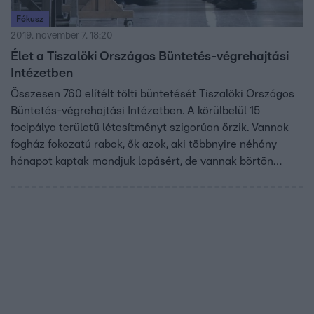
Fókusz
2019. november 7. 18:20
Élet a Tiszalöki Országos Büntetés-végrehajtási
Intézetben
Összesen 760 elítélt tölti büntetését Tiszalöki Országos
Büntetés-végrehajtási Intézetben. A körülbelül 15
focipálya területű létesítményt szigorúan őrzik. Vannak
fogház fokozatú rabok, ők azok, aki többnyire néhány
hónapot kaptak mondjuk lopásért, de vannak börtön
fokozatúak is. Ők már súlyosabb bűncselekményt
követtek el.