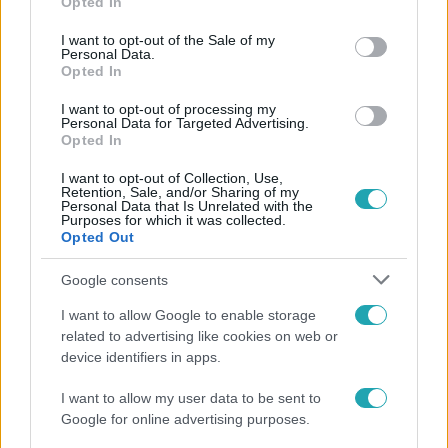
Csónakbaleset a Tiszán: eltűnt egy ember
Opted In
use your data for below specified purposes in below Google
Egy motorcsónak és egy ladik ütközött össze tegnap
consent section.
I want to opt-out of the Sale of my
délután Tiszalöknél. Négy ember a vízbe esett, hárman ki
Personal Data.
Opted In
tudtak úszni a partra, egy 55 éves helyi férfit még ma is
kerestek a vízimentők. A motorcsónak vezetője azt
I want to opt-out of processing my
Personal Data for Targeted Advertising.
mondta, elvakította a nap, szinte a semmiből tűnt fel
Opted In
előtte a horgászok facsónakja, hiába rántotta el a
kormányt, áthajtott rajta.
I want to opt-out of Collection, Use,
Retention, Sale, and/or Sharing of my
Personal Data that Is Unrelated with the
0:36
Purposes for which it was collected.
Opted Out
Google consents
I want to allow Google to enable storage
related to advertising like cookies on web or
device identifiers in apps.
I want to allow my user data to be sent to
Híradó
Google for online advertising purposes.
2021. július 8. 13:53