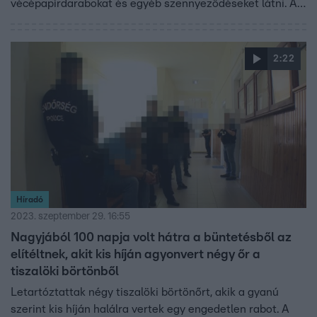
vécépapírdarabokat és egyéb szennyeződéseket látni. Az
érintettek megoldást sürgetnek. Az önkormányzat és a
vízszolgáltató az illegális csapadékvíz-bekötéseket akarja
felszámolni, mert szerintük a heves esőzésekkel ezért
2:22
nem bír el a rendszer.
Híradó
2023. szeptember 29. 16:55
Nagyjából 100 napja volt hátra a büntetésből az
elítéltnek, akit kis híján agyonvert négy őr a
tiszalöki börtönből
Letartóztattak négy tiszalöki börtönőrt, akik a gyanú
szerint kis híján halálra vertek egy engedetlen rabot. A