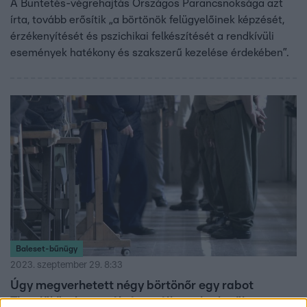
A Büntetés-végrehajtás Országos Parancsnoksága azt
írta, tovább erősítik „a börtönök felügyelőinek képzését,
érzékenyítését és pszichikai felkészítését a rendkívüli
események hatékony és szakszerű kezelése érdekében”.
Baleset-bűnügy
2023. szeptember 29. 8:33
Úgy megverhetett négy börtönőr egy rabot
Tiszalökön, hogy válságos állapotba került