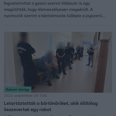
fogvatartottat a gyanú szerint többször is úgy
megütötték, hogy életveszélyesen megsérült. A
nyomozók szerint a bántalmazás túllépte a jogszerű
kereteket. A börtönőrök tagadnak. Ha elítélik őket, akár 12
év börtönre is számíthatnak. Információink szerint
nagyjából 100 nap múlva szabadul az elítélt a tiszalöki
börtönből. Hogy a tiszalöki bűncselekményt rögzítette-e
kamera, nem tudni, az ügyészség közleménye alapján
azonban több szemtanúja lehetett a történteknek.
Baleset-bűnügy
2023. szeptember 29. 11:44
Letartóztatták a börtönőröket, akik állítólag
összevertek egy rabot