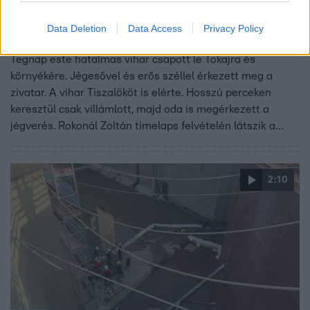
Híradó
2021. április 2. 15:00
Data Deletion
Data Access
Privacy Policy
TIMELAPSE: Így tombolt a vihar Tiszalöknél
Tegnap este hatalmas vihar csapott le Tokajra és
környékére. Jégesővel és erős széllel érkezett meg a
zivatar. A vihar Tiszalököt is elérte. Hosszú perceken
keresztül csak villámlott, majd oda is megérkezett a
jégverés. Rokonál Zoltán timelaps felvételén látszik a
vihar igazi tombolása.
2:10