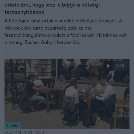
adatokból, hogy lesz-e böjtje a hétvégi
terasznyitásnak
A hétvégén kinyitottak a vendéglátóhelyek teraszai. A
hónapok óta tartó bezártság után szinte
fesztiválhangulat uralkodott a fővárosban. Hatalmas volt
a tömeg. Zacher Gábort kérdezzük.
2:45
Híradó
2021. április 24. 16:03