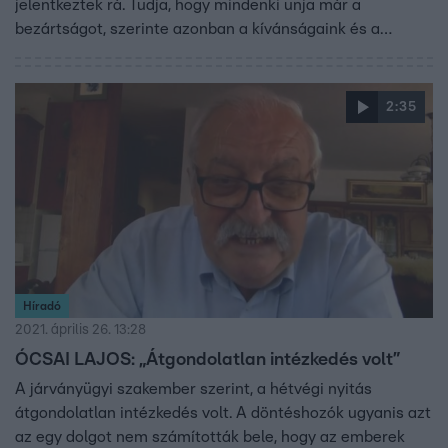
jelentkeztek rá. Tudja, hogy mindenki unja már a
bezártságot, szerinte azonban a kívánságaink és a
járványhelyzet jelentősen távol vannak egymástól.
2:35
Híradó
2021. április 26. 13:28
ÓCSAI LAJOS: „Átgondolatlan intézkedés volt”
A járványügyi szakember szerint, a hétvégi nyitás
átgondolatlan intézkedés volt. A döntéshozók ugyanis azt
az egy dolgot nem számították bele, hogy az emberek