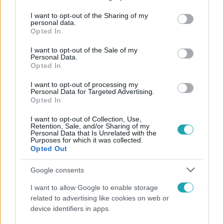
services and may gather and store information including but
Híradó
not limited to your visit or usage behaviour. You may click to
I want to opt-out of the Sharing of my
2021. április 23. 15:00
personal data.
grant or deny consent to Google and its third-party tags to
Opted In
Most lesz haszna a védettségi igazolványnak
use your data for below specified purposes in below Google
Megvan a 3 és fél millió beoltott, így szombaton
consent section.
I want to opt-out of the Sale of my
Personal Data.
nyithatnak a teraszok, négymilliós átoltottságnál pedig
Opted In
nyithatnak a mozik, színházak, zenei rendezvények és
szállodák is azok számára, akik rendelkeznek védettségi
I want to opt-out of processing my
Personal Data for Targeted Advertising.
igazolással - jelentette be ma reggel a miniszterelnök.
Opted In
Orbán Viktor szerint ezt a számot akár már a jövő hétre
elérhetjük. Az országos tisztifőorvos az oltások
I want to opt-out of Collection, Use,
Retention, Sale, and/or Sharing of my
felgyorsítása érdekében tömeges oltást rendelt el:
Personal Data that Is Unrelated with the
4:55
Purposes for which it was collected.
minden regisztrált időpontot foglalhat, de a jövő héten
Opted Out
csak a kínai vakcinával oltják őket.
Google consents
I want to allow Google to enable storage
related to advertising like cookies on web or
device identifiers in apps.