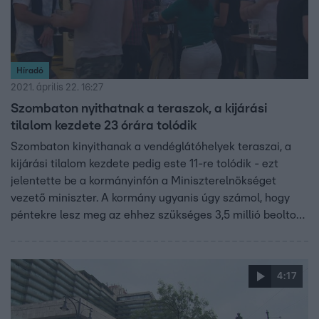
Híradó
2021. április 22. 16:27
Szombaton nyithatnak a teraszok, a kijárási
tilalom kezdete 23 órára tolódik
Szombaton kinyithanak a vendéglátóhelyek teraszai, a
kijárási tilalom kezdete pedig este 11-re tolódik - ezt
jelentette be a kormányinfón a Miniszterelnökséget
vezető miniszter. A kormány ugyanis úgy számol, hogy
péntekre lesz meg az ehhez szükséges 3,5 millió beoltott.
Közben épphogy elindult, meg is hekkelték azt a kísérleti
online regisztrációs rendszert, amin keresztül időpontot
foglalhatnak azok, akiket sms-ben hívnak oltásra.
4:17