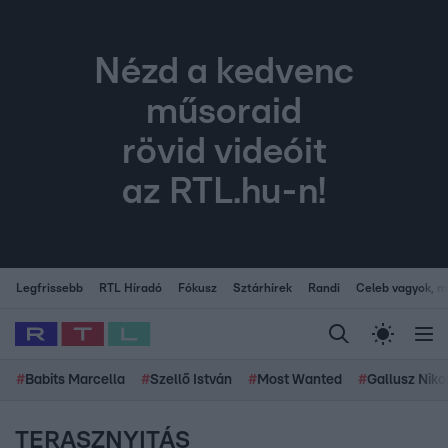
Nézd a kedvenc
műsoraid
rövid videóit
az RTL.hu-n!
Legfrissebb
RTL Híradó
Fókusz
Sztárhírek
Randi
Celeb vagyok, me
#
Babits Marcella
#
Szellő István
#
Most Wanted
#
Gallusz Niko
TERASZNYITÁS