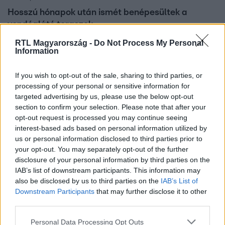
Hosszú hónapok után ismét benépesültek a
vendéglátó teraszok
November közepe után ma először lehetett
RTL Magyarország -
Do Not Process My Personal
Information
vendéglátóhelyen fogyasztani. Megnyithattak az
éttermek, cukrászdák, kocsmák teraszai. A vendéglátósok
szerint a korlátozás végét a vendégek is várták. A
If you wish to opt-out of the sale, sharing to third parties, or
processing of your personal or sensitive information for
szakmai szervezet arra számít: a külföldi turisták
targeted advertising by us, please use the below opt-out
elmaradása miatt lesznek, akik a vártnál is rosszabb
section to confirm your selection. Please note that after your
szezont zárnak. A miniszterelnök sörözős fotóval
opt-out request is processed you may continue seeing
köszöntötte a terasznyitást.
interest-based ads based on personal information utilized by
3:00
us or personal information disclosed to third parties prior to
your opt-out. You may separately opt-out of the further
disclosure of your personal information by third parties on the
IAB’s list of downstream participants. This information may
also be disclosed by us to third parties on the
IAB’s List of
Downstream Participants
that may further disclose it to other
third parties.
Please note that this website/app uses one or more Google
Personal Data Processing Opt Outs