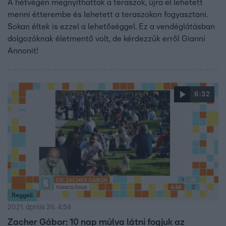
A hétvégén megnyithattak a teraszok, újra el lehetett
menni étterembe és lehetett a teraszokon fogyasztani.
Sokan éltek is ezzel a lehetőséggel. Ez a vendéglátásban
dolgozóknak életmentő volt, de kérdezzük erről Gianni
Annonit!
6:32
Reggeli
2021. április 26. 4:54
Zacher Gábor: 10 nap múlva látni fogjuk az