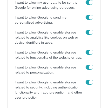
I want to allow my user data to be sent to
Híradó
Google for online advertising purposes.
2021. április 23. 14:07
I want to allow Google to send me
RUSVAI MIKLÓS: „Minden nyitás hordoz
personalized advertising.
kockázatot”
Megvan a 3 és fél millió beoltott, így szombaton
I want to allow Google to enable storage
related to analytics like cookies on web or
nyithatnak a teraszok, négymilliós átoltottságnál pedig
device identifiers in apps.
nyithatnak a mozik, színházak, zenei rendezvények és
szállodák is azok számára, akik rendelkeznek védettségi
I want to allow Google to enable storage
igazolással - jelentette be ma reggel Orbán Viktor az
related to functionality of the website or app.
állami rádióban. A víruskutató szerint, amíg nem alakul ki
a második oltás utáni teljes védettség, a beoltottak
I want to allow Google to enable storage
related to personalization.
számára is csak maszkviselés mellett lesz teljesen
3:47
biztonságos a beltéri rendezvények látogatása. Rusvai
I want to allow Google to enable storage
Miklós arról is beszélt, hogy miért veszélyes a vírus a
related to security, including authentication
terhes nőkre.
functionality and fraud prevention, and other
user protection.