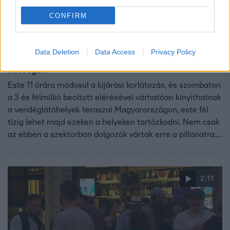
CONFIRM
Fókusz
2021. április 22. 17:00
Data Deletion
Data Access
Privacy Policy
Nagy rohamra számítanak a vendéglátósok a
hétvégén
Este 11 órára módosul a kijárási korlátozás, és szombaton
a 3 és félmillió beoltott elérésével várhatóan kinyithatnak
a vendéglátóhelyek teraszai Magyarországon, este fél
tízig lehet majd ezeken a helyeken tartózkodni. Nem csak
az ebben a szektorban dolgozók vártak erre a pillanatra.
A koronavírus mentálisan is befolyásolta az emberek
életét.
2:11