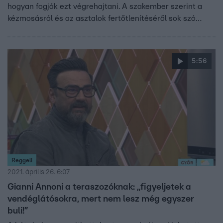
hogyan fogják ezt végrehajtani. A szakember szerint a
kézmosásról és az asztalok fertőtlenítéséről sok szó
esett, arról azonban kevesebb, hogy a mosogatást
különös figyelemmel és fertőtlenítéssel kell elvégezni,
annak hiánya a fertőzés egyik melegágya lehet.
5:56
Reggeli
2021. április 26. 6:07
Gianni Annoni a teraszozóknak: „figyeljetek a
vendéglátósokra, mert nem lesz még egyszer
buli!”