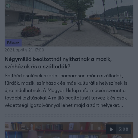
Fókusz
2021. április 21. 17:00
Négymillió beoltottnál nyithatnak a mozik,
színházak és a szállodák?
Sajtóértesülések szerint hamarosan már a szállodák,
fürdők, mozik, színházak és más kulturális helyszínek is
újra indulhatnak. A Magyar Hírlap információi szerint a
további lazításokat 4 millió beoltottnál tervezik és csak
védettségi igazolvánnyal lehet majd a zárt helyeket
látogatni. A 4 millió beoltottat a mostani ütem szerint
valamikor májusban érhetjük el.
5:08