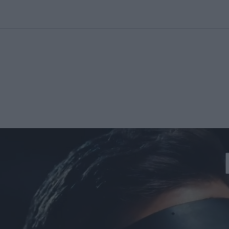
kolett
#
Időjárás
#
RTL műsor
#
Víz
#
Magyar Péter
#
Csillagjeg