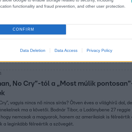
cation functionality and fraud prevention, and other user protection.
41
Sokkal
 ha valaki mer
CONFIRM
annyit sírnak, mint a
Data Deletion
Data Access
Privacy Policy
ik, ha elfojtják a
4
n, No Cry”-tól a „Most múlik pontosan”-i
ek
y”, vagyis nincs nő nincs sírás? Ötven éves a világhírű dal, d
énekelnek ma a követői. Bodnár Tibor, a Ladánybene 27 reggie b
 hogy nemcsak a magyarok, hanem az amerikaiak is félreértik
k a leginkább félreértik a szövegét.