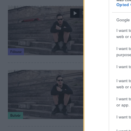
Opted 
2025. november 4. 
3:34
„Az orr fo
Google 
botrányár
I want t
web or d
Drogügyben gyanú
szakértők szerint
I want t
Fókusz
purpose
I want 
2025. november 3. 
I want t
T. Danny ko
web or d
Úgy tűnik, T. Da
I want t
birtoklás gyanúja
or app.
Bulvár
I want t
I want t