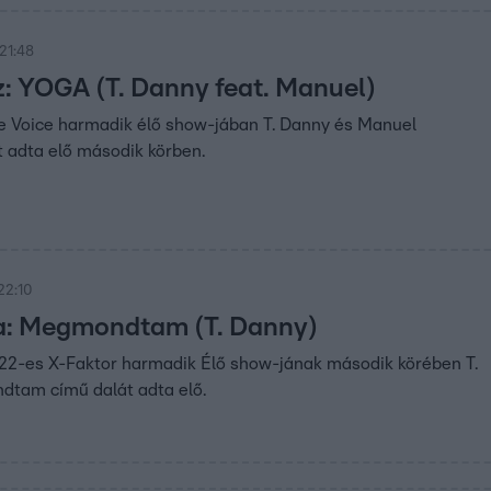
21:48
z: YOGA (T. Danny feat. Manuel)
he Voice harmadik élő show-jában T. Danny és Manuel
 adta elő második körben.
22:10
a: Megmondtam (T. Danny)
022-es X-Faktor harmadik Élő show-jának második körében T.
tam című dalát adta elő.