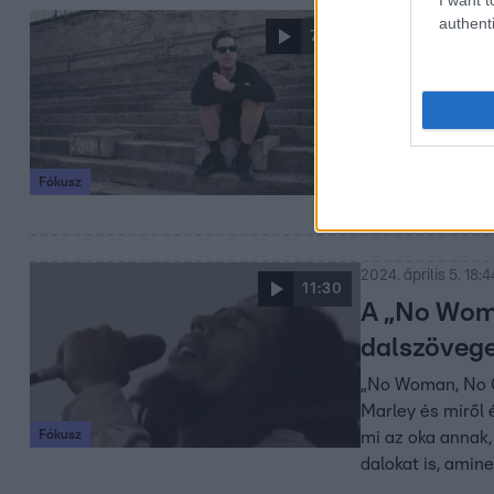
authenti
2025. május 15. 18:
7:54
T. Danny: 
férfiasabb,
sírni
A férfiak negyed
Fókusz
nők. De mi történ
fájdalmat?
2024. április 5. 18:4
11:30
A „No Woma
dalszöveg
„No Woman, No Cr
Marley és miről 
Fókusz
mi az oka annak,
dalokat is, amine