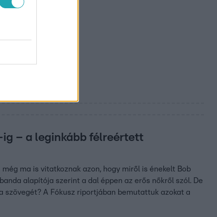
g – a leginkább félreértett
e még ma is vitatkoznak azon, hogy miről is énekelt Bob
anda alapítója szerint a dal éppen az erős nőkről szól. De
 a szövegét? A Fókusz riportjában bemutattuk azokat a