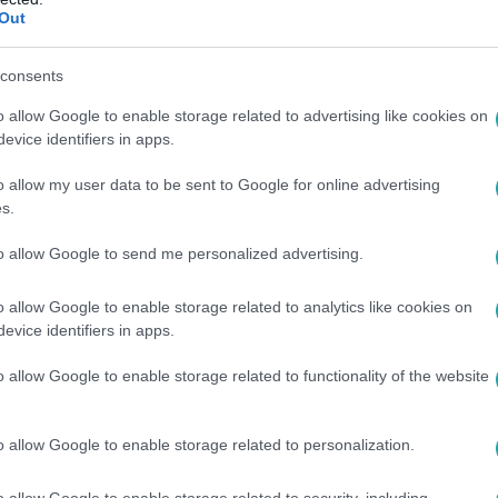
Out
10:00
rmája megváltozhat” – Zacher Gábor is re
consents
a
o allow Google to enable storage related to advertising like cookies on
evice identifiers in apps.
sítja a rendőrség T. Dannyt. A kormánybiztos is megerősített
 akár börtön is várhat a rapperre.
o allow my user data to be sent to Google for online advertising
s.
to allow Google to send me personalized advertising.
11:25
o allow Google to enable storage related to analytics like cookies on
moly bajba került – akár börtönbe is kerü
evice identifiers in apps.
nny most valóban nehéz helyzetbe sodorta magát: a népszerű e
o allow Google to enable storage related to functionality of the website
 miatt indított eljárást a hatóság.
o allow Google to enable storage related to personalization.
o allow Google to enable storage related to security, including