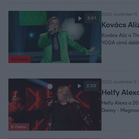
2023. november 11. 
3:01
Kovács Ali
Kovács Aliz a T
YOGA című dalát
The Voice
2022. november 5. 
2:30
Helfy Alex
Helfy Alexa a 2
Danny - Megmond
X-Faktor