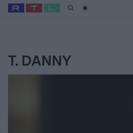
#
Babits Marcella
#
Szellő István
#
Most Wanted
#
Gallusz Ni
T. DANNY