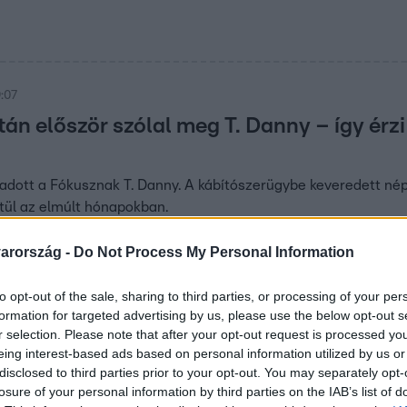
9:07
án először szólal meg T. Danny – így érz
t adott a Fókusznak T. Danny. A kábítószerügybe keveredett nép
tül az elmúlt hónapokban.
arország -
Do Not Process My Personal Information
:40
to opt-out of the sale, sharing to third parties, or processing of your per
sszatért, és jobban néz ki, mint valaha – 
formation for targeted advertising by us, please use the below opt-out s
abb Instagram-posztjában betekintést enged új kisfilmje kuliss
r selection. Please note that after your opt-out request is processed y
eing interest-based ads based on personal information utilized by us or
eljesen magával ragadjon!
disclosed to third parties prior to your opt-out. You may separately opt-
losure of your personal information by third parties on the IAB’s list of