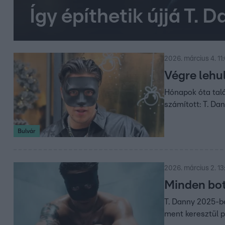
Így építhetik újjá T. 
2026. március 4. 11
Végre lehul
Hónapok óta talá
számított: T. Da
Bulvár
2026. március 2. 13
Minden bot
T. Danny 2025-be
ment keresztül p