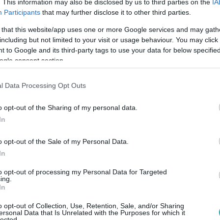
. This information may also be disclosed by us to third parties on the
IA
Participants
that may further disclose it to other third parties.
 that this website/app uses one or more Google services and may gath
30
including but not limited to your visit or usage behaviour. You may click 
szbe kapott: "Hibáztam jó párszor"
 to Google and its third-party tags to use your data for below specifi
ogle consent section.
elegdy Dániel elhatározta, hogy 2026-ban más ember lesz, és 
ögött hagyva új életet kezd.
l Data Processing Opt Outs
o opt-out of the Sharing of my personal data.
In
o opt-out of the Sale of my Personal Data.
 15:00
In
Danny félmeztelenül hódít – a rajongók e
ől
to opt-out of processing my Personal Data for Targeted
ing.
In
s ismét felkeltette a rajongók figyelmét: egy medenceparti, f
s a magánéleti változásokra.
o opt-out of Collection, Use, Retention, Sale, and/or Sharing
ersonal Data that Is Unrelated with the Purposes for which it
lected.