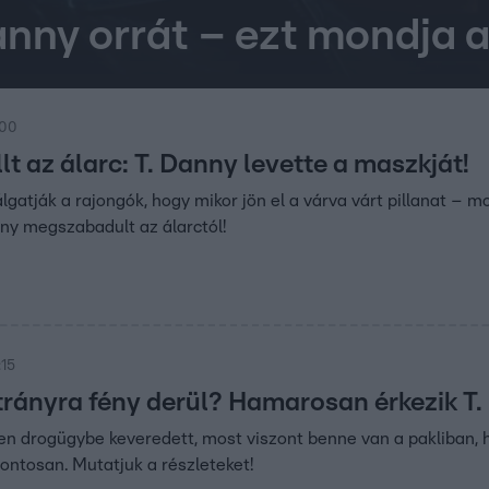
Danny orrát – ezt mondja 
:00
lt az álarc: T. Danny levette a maszkját!
lgatják a rajongók, hogy mikor jön el a várva várt pillanat –
nny megszabadult az álarctól!
:15
rányra fény derül? Hamarosan érkezik T
n drogügybe keveredett, most viszont benne van a pakliban, ho
ontosan. Mutatjuk a részleteket!