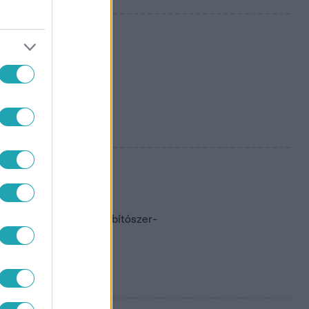
agált T. Danny
e a hírt, miközben
lhet!
lőadó ellen ugyanis kábítószer-