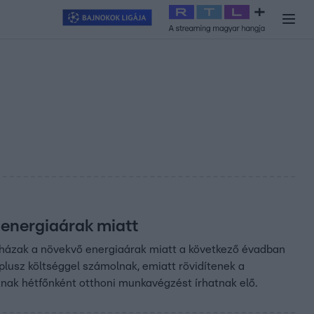
y
#
RTL+
#
Exek csatája 2026
#
Celeb vagyok, ments ki innen
#
H
energiaárak miatt
ínházak a növekvő energiaárak miatt a következő évadban
plusz költséggel számolnak, emiatt rövidítenek a
óknak hétfőnként otthoni munkavégzést írhatnak elő.