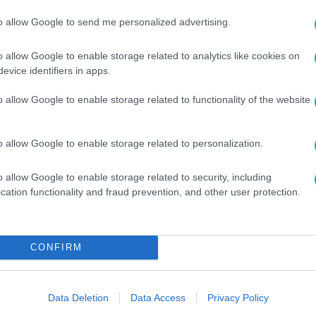
l millió beoltott, így szombaton nyithatnak a teraszok, négymil
to allow Google to send me personalized advertising.
ek és szállodák is azok számára, akik rendelkeznek védettségi
rint ezt a számot akár már a jövő hétre elérhetjük. Az országo
o allow Google to enable storage related to analytics like cookies on
ndelt el: minden regisztrált időpontot foglalhat, de a jövő héte
evice identifiers in apps.
o allow Google to enable storage related to functionality of the website
07
LÓS: „Minden nyitás hordoz kockázatot
o allow Google to enable storage related to personalization.
l millió beoltott, így szombaton nyithatnak a teraszok, négymil
o allow Google to enable storage related to security, including
ek és szállodák is azok számára, akik rendelkeznek védettségi
cation functionality and fraud prevention, and other user protection.
 A víruskutató szerint, amíg nem alakul ki a második oltás után
lett lesz teljesen biztonságos a beltéri rendezvények látogatá
kre.
CONFIRM
00
Data Deletion
Data Access
Privacy Policy
 beoltottnál nyithatnak a mozik, színháza