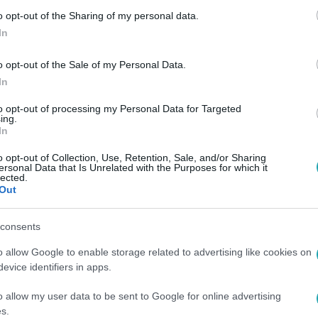
könnyű helyzetben a színházak, hiába ny
o opt-out of the Sharing of my personal data.
In
l tovább enyhítettek a korlátozásokon: védettségi igazolvánn
 annak nehézségeiről Bank Tamás, a Játékszín igazgatója és Ná
o opt-out of the Sale of my Personal Data.
In
to opt-out of processing my Personal Data for Targeted
ing.
In
27
o opt-out of Collection, Use, Retention, Sale, and/or Sharing
i szereplők örülnek a nyitásnak
ersonal Data that Is Unrelated with the Purposes for which it
lected.
Out
replő örül a miniszterelnök által jövő hétre ígért nyitásnak. A
az ördög a részletekben rejlik majd, ezért kíváncsian várják a
consents
sz visszacsábítani az elmúlt hónapokban elvándorolt munkaerőt
o allow Google to enable storage related to advertising like cookies on
evice identifiers in apps.
:00
o allow my user data to be sent to Google for online advertising
haszna a védettségi igazolványnak
s.