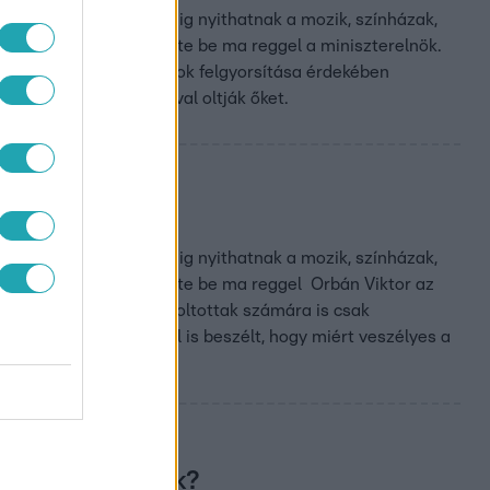
liós átoltottságnál pedig nyithatnak a mozik, színházak,
 igazolással - jelentette be ma reggel a miniszterelnök.
s tisztifőorvos az oltások felgyorsítása érdekében
n csak a kínai vakcinával oltják őket.
”
liós átoltottságnál pedig nyithatnak a mozik, színházak,
 igazolással - jelentette be ma reggel Orbán Viktor az
i teljes védettség, a beoltottak számára is csak
sa. Rusvai Miklós arról is beszélt, hogy miért veszélyes a
k és a szállodák?