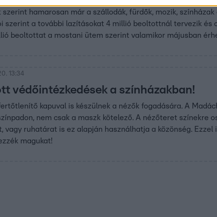
 szerint hamarosan már a szállodák, fürdők, mozik, színházak 
i szerint a további lazításokat 4 millió beoltottnál tervezik é
illió beoltottat a mostani ütem szerint valamikor májusban érhe
0. 13:34
tt védőintézkedések a színházakban!
 fertőtlenítő kapuval is készülnek a nézők fogadására. A Madác
zínpadon, nem csak a maszk kötelező. A nézőteret színekre os
t, vagy ruhatárat is ez alapján használhatja a közönség. Ezzel 
ezzék magukat!