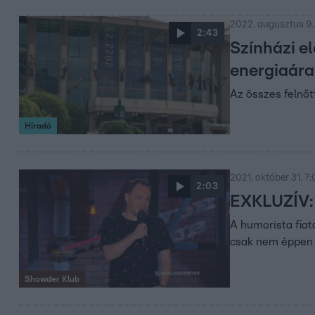
2022. augusztus 9.
2:43
Színházi e
energiaára
Az összes felnő
Híradó
2021. október 31. 7
2:03
EXKLUZÍV: 
A humorista fiat
csak nem éppen
Showder Klub