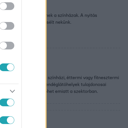
ithatnak!
yal látogathatóak lesznek a színházak. A nyitás
ray Erika színésznő mesélt nekünk.
z általunk megkérdezett színházi, éttermi vagy fitnesztermi
 pontos szabályokat. A vendéglátóhelyek tulajdonosai
 és akár drágulás is jöhet emiatt a szektorban.