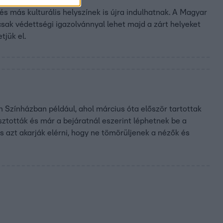
és más kulturális helyszínek is újra indulhatnak. A Magyar
s csak védettségi igazolvánnyal lehet majd a zárt helyeket
tjük el.
h Színházban például, ahol március óta először tartottak
ztották és már a bejáratnál eszerint léphetnek be a
is azt akarják elérni, hogy ne tömörüljenek a nézők és