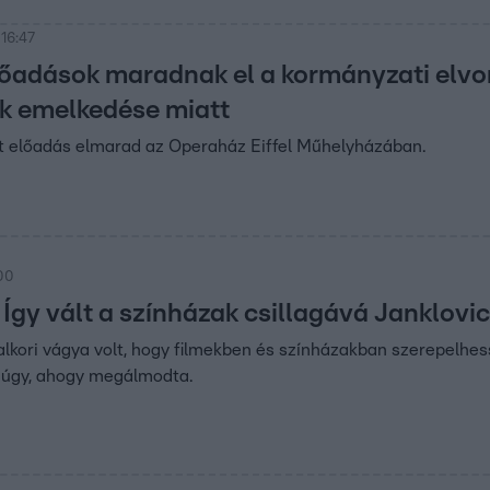
 16:47
lőadások maradnak el a kormányzati elvo
k emelkedése miatt
tt előadás elmarad az Operaház Eiffel Műhelyházában.
:00
Így vált a színházak csillagává Janklovic
alkori vágya volt, hogy filmekben és színházakban szerepelhesse
 úgy, ahogy megálmodta.