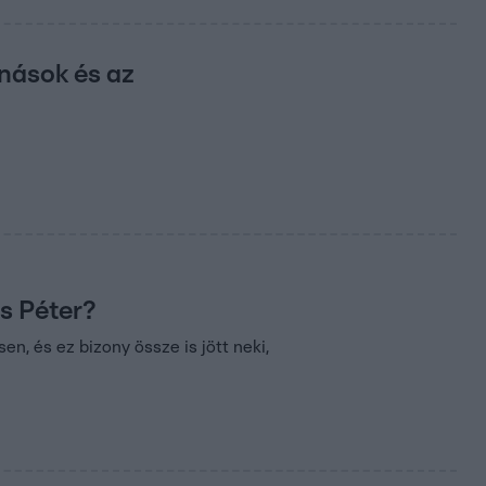
nások és az
s Péter?
n, és ez bizony össze is jött neki,