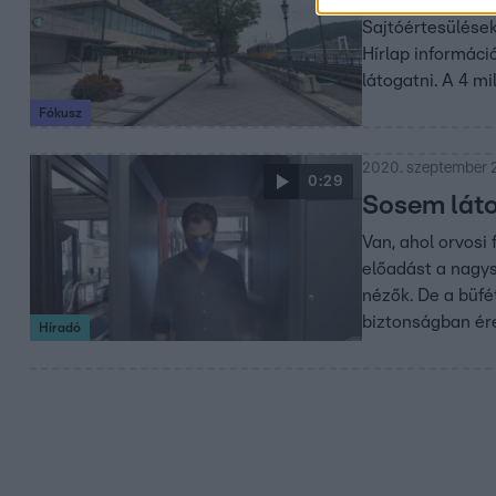
Sajtóértesülések
Hírlap információ
látogatni. A 4 m
Fókusz
2020. szeptember 2
0:29
Sosem láto
Van, ahol orvosi
előadást a nagys
nézők. De a büfé
biztonságban ér
Híradó