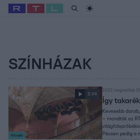
#
Babits Marcella
#
Szellő István
#
Most Wanted
#
Gallusz Ni
SZÍNHÁZAK
2022. augusztus 26
2:34
Így takaré
Kevesebb darab, 
– mondták az RTL
világításpróbáko
Pécsen pedig a n
Híradó