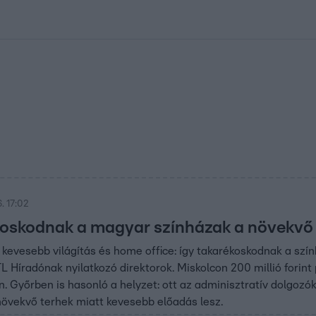
kolett
#
Időjárás
#
RTL műsor
#
Víz
#
Magyar Péter
#
Csillagjeg
. 17:02
koskodnak a magyar színházak a növekvő 
kevesebb világítás és home office: így takarékoskodnak a sz
 Híradónak nyilatkozó direktorok. Miskolcon 200 millió forint 
n. Győrben is hasonló a helyzet: ott az adminisztratív dolgoz
övekvő terhek miatt kevesebb előadás lesz.