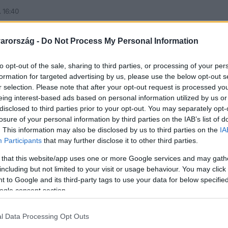
 16:40
l védettségi igazolvány a színházakba
arország -
Do Not Process My Personal Information
ttségi igazolvány nélkül színházba menni. Az Emberi Erőforrá
ly szerint csak ezzel látogathatók az előadások - ezt egyébké
to opt-out of the sale, sharing to third parties, or processing of your per
ház igazgatója azt mondta az RTL híradónak, hogy az egymásn
formation for targeted advertising by us, please use the below opt-out s
r selection. Please note that after your opt-out request is processed y
eing interest-based ads based on personal information utilized by us or
disclosed to third parties prior to your opt-out. You may separately opt-
losure of your personal information by third parties on the IAB’s list of
: „Újra el kell higgyük, hogy az egésznek
. This information may also be disclosed by us to third parties on the
IA
Participants
that may further disclose it to other third parties.
mel vetette bele magát a színházi próbákba, de bevallotta, h
olyan könnyű elfelejteni.
 that this website/app uses one or more Google services and may gath
including but not limited to your visit or usage behaviour. You may click 
 to Google and its third-party tags to use your data for below specifi
ogle consent section.
l Data Processing Opt Outs