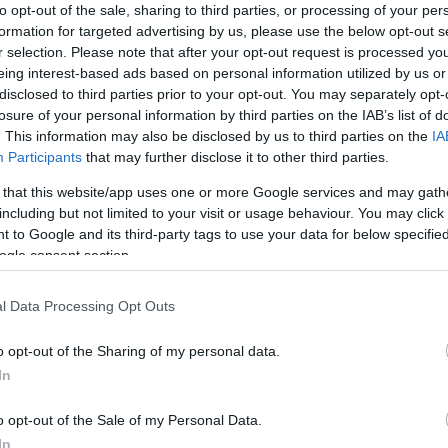
to opt-out of the sale, sharing to third parties, or processing of your per
formation for targeted advertising by us, please use the below opt-out s
20:04
r selection. Please note that after your opt-out request is processed y
a briteket, hogy kerüljék el a Seven Siste
eing interest-based ads based on personal information utilized by us or
disclosed to third parties prior to your opt-out. You may separately opt-
és jelent meg rajta
losure of your personal information by third parties on the IAB’s list of
tót, könnyen lehet, hogy az utolsót készíti.
. This information may also be disclosed by us to third parties on the
IA
Participants
that may further disclose it to other third parties.
 that this website/app uses one or more Google services and may gath
including but not limited to your visit or usage behaviour. You may click 
 to Google and its third-party tags to use your data for below specifi
3
ogle consent section.
mlott
l Data Processing Opt Outs
ra
n
o opt-out of the Sharing of my personal data.
In
 elmúlt napok
atták meg
o opt-out of the Sale of my Personal Data.
ált.
In