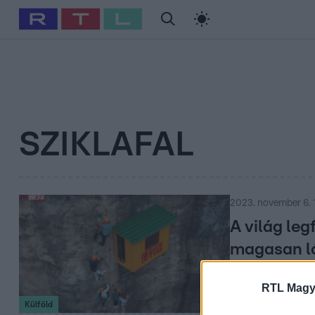
#
Babits Marcella
#
Szellő István
#
Most Wanted
#
Gallusz Ni
SZIKLAFAL
2023. november 6. 
A világ leg
magasan ló
Meg kell küzdeni
RTL Magy
Külföld