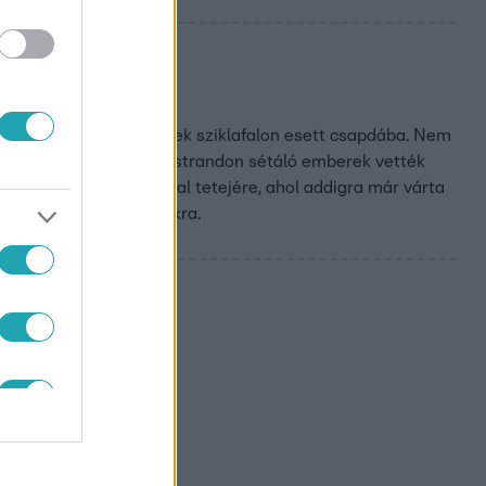
ehér kutyus, egy meredek sziklafalon esett csapdába. Nem
ött otthonról. A közeli strandon sétáló emberek vették
l húzták fel a sziklafal tetejére, ahol addigra már várta
gyakorlat volt számukra.