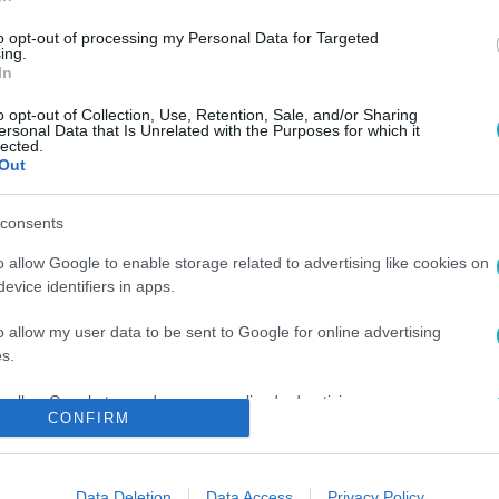
to opt-out of processing my Personal Data for Targeted
ing.
:40
In
 meredek sziklafalon esett csapdába
o opt-out of Collection, Use, Retention, Sale, and/or Sharing
ersonal Data that Is Unrelated with the Purposes for which it
ához hívták a hegyimentőket Ausztráliában. Jimmy, a fekete-f
lected.
Out
ült oda, gazdája nem kereste, mivel azt sem tudta, hogy elszök
tették a mentőcsapatokat is. Jimmyt végül hevederek segítségéve
őcsapatok vezetője azt mondta: Jimmy megmentése nagyon jó 
consents
o allow Google to enable storage related to advertising like cookies on
evice identifiers in apps.
o allow my user data to be sent to Google for online advertising
s.
to allow Google to send me personalized advertising.
CONFIRM
o allow Google to enable storage related to analytics like cookies on
evice identifiers in apps.
Data Deletion
Data Access
Privacy Policy