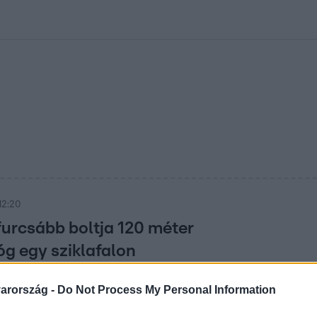
kolett
#
Időjárás
#
RTL műsor
#
Víz
#
Magyar Péter
#
Csillagjeg
12:20
furcsább boltja 120 méter
g egy sziklafalon
 a vásárlásért.
arország -
Do Not Process My Personal Information