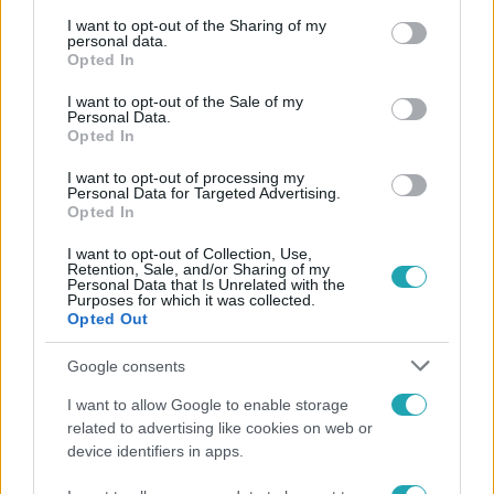
services and may gather and store information including but
not limited to your visit or usage behaviour. You may click to
I want to opt-out of the Sharing of my
personal data.
grant or deny consent to Google and its third-party tags to
3:19
Opted In
use your data for below specified purposes in below Google
consent section.
I want to opt-out of the Sale of my
Personal Data.
Opted In
I want to opt-out of processing my
Personal Data for Targeted Advertising.
Opted In
I want to opt-out of Collection, Use,
Retention, Sale, and/or Sharing of my
ValóVilág
Personal Data that Is Unrelated with the
2016. november 18. 21:40
Purposes for which it was collected.
Opted Out
Vajon kik lettek a Villa sörpong mesterei?
A sorverseny második feladata egyesítette az alkoholt és
Google consents
a lyukérzéket: a sörpongban a lányok nem igazán
I want to allow Google to enable storage
jeleskedtek, cserébe viszont mindannyian elmerülhettek
related to advertising like cookies on web or
egy picit az alkoholban.
device identifiers in apps.