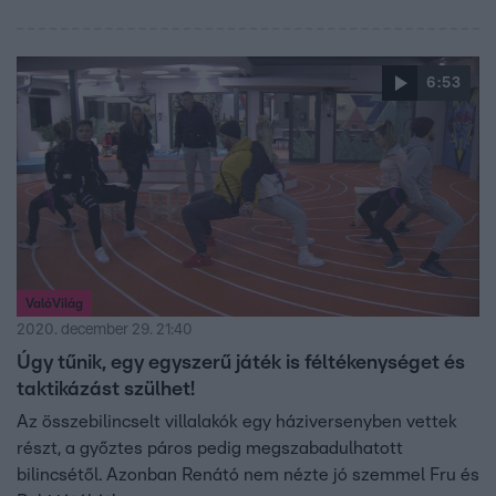
6:53
ValóVilág
2020. december 29. 21:40
Úgy tűnik, egy egyszerű játék is féltékenységet és
taktikázást szülhet!
Az összebilincselt villalakók egy háziversenyben vettek
részt, a győztes páros pedig megszabadulhatott
bilincsétől. Azonban Renátó nem nézte jó szemmel Fru és