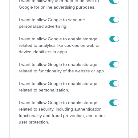
I want to allow my user data to be sent to
Google for online advertising purposes.
2:15
I want to allow Google to send me
personalized advertising.
I want to allow Google to enable storage
related to analytics like cookies on web or
device identifiers in apps.
I want to allow Google to enable storage
related to functionality of the website or app.
ValóVilág
2016. november 18. 21:35
I want to allow Google to enable storage
Vivi: "Még csak most ugráltam bele a zsákba"
related to personalization.
A fiúk és a lányok sorversenyen mérték össze az erejüket
I want to allow Google to enable storage
és az első feladatban rögtön ügyeskedniük kellett: jött a
related to security, including authentication
zsákban futás. Vivinek már maga a zsák is nagy
functionality and fraud prevention, and other
problémát jelentett!
user protection.