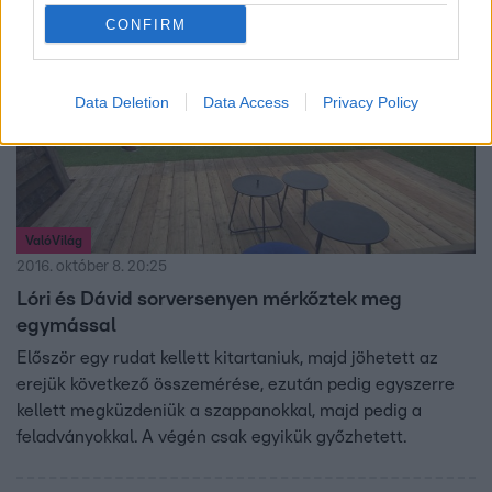
6:49
CONFIRM
Data Deletion
Data Access
Privacy Policy
ValóVilág
2016. október 8. 20:25
Lóri és Dávid sorversenyen mérkőztek meg
egymással
Először egy rudat kellett kitartaniuk, majd jöhetett az
erejük következő összemérése, ezután pedig egyszerre
kellett megküzdeniük a szappanokkal, majd pedig a
feladványokkal. A végén csak egyikük győzhetett.