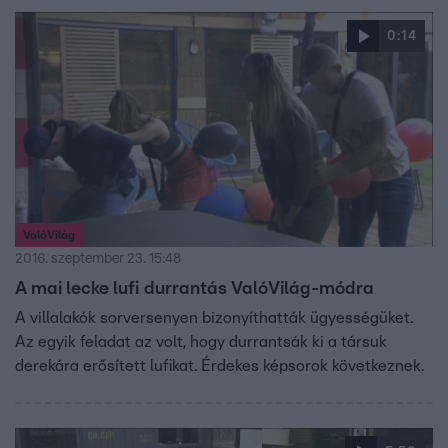
0:14
ValóVilág
2016. szeptember 23. 15:48
A mai lecke lufi durrantás ValóVilág-módra
A villalakók sorversenyen bizonyíthatták ügyességüket.
Az egyik feladat az volt, hogy durrantsák ki a társuk
derekára erősített lufikat. Érdekes képsorok következnek.