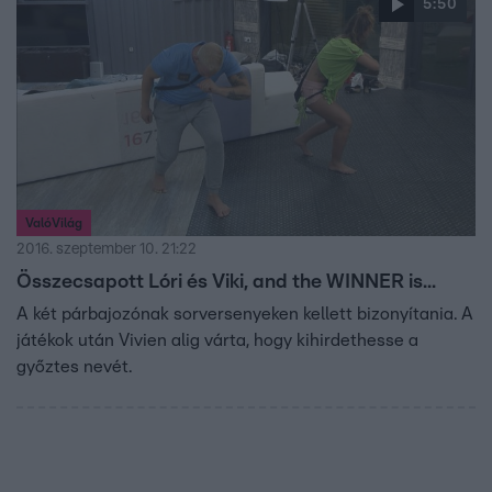
5:50
ValóVilág
2016. szeptember 10. 21:22
Összecsapott Lóri és Viki, and the WINNER is...
A két párbajozónak sorversenyeken kellett bizonyítania. A
játékok után Vivien alig várta, hogy kihirdethesse a
győztes nevét.