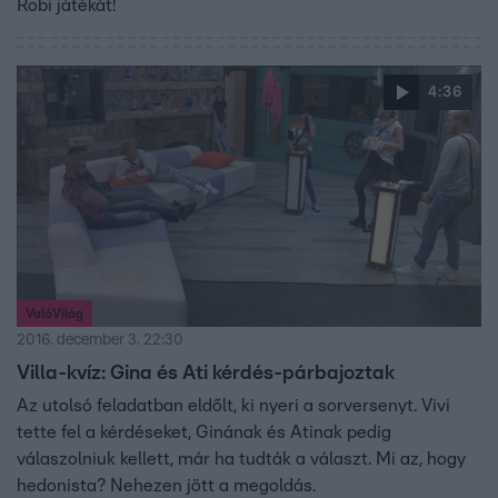
Robi játékát!
4:36
ValóVilág
2016. december 3. 22:30
Villa-kvíz: Gina és Ati kérdés-párbajoztak
Az utolsó feladatban eldőlt, ki nyeri a sorversenyt. Vivi
tette fel a kérdéseket, Ginának és Atinak pedig
válaszolniuk kellett, már ha tudták a választ. Mi az, hogy
hedonista? Nehezen jött a megoldás.