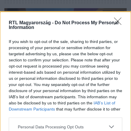
7:11
RTL Magyarország -
Do Not Process My Personal
Information
If you wish to opt-out of the sale, sharing to third parties, or
processing of your personal or sensitive information for
targeted advertising by us, please use the below opt-out
section to confirm your selection. Please note that after your
opt-out request is processed you may continue seeing
interest-based ads based on personal information utilized by
ValóVilág
us or personal information disclosed to third parties prior to
2016. november 19. 21:56
your opt-out. You may separately opt-out of the further
Eljött a sorversenyek sorversenye!
disclosure of your personal information by third parties on the
IAB’s list of downstream participants. This information may
Zsoltiék egy olyan versenyt akartak összehozni a
also be disclosed by us to third parties on the
IAB’s List of
társaiknak, amiben egyesítik az eddigi sorversenyek
Downstream Participants
that may further disclose it to other
legtöbb feladatát. A párosok estek-keltek és úsztak a
third parties.
trutyiban rendesen.
Please note that this website/app uses one or more Google
Personal Data Processing Opt Outs