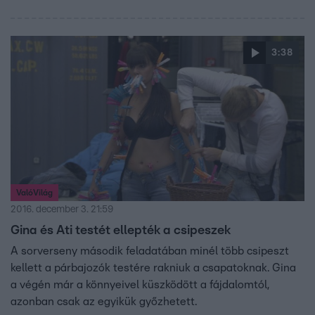
3:38
ValóVilág
2016. december 3. 21:59
Gina és Ati testét ellepték a csipeszek
A sorverseny második feladatában minél több csipeszt
kellett a párbajozók testére rakniuk a csapatoknak. Gina
a végén már a könnyeivel küszködött a fájdalomtól,
azonban csak az egyikük győzhetett.