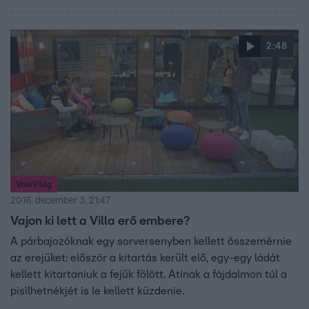
2:48
ValóVilág
2016. december 3. 21:47
Vajon ki lett a Villa erő embere?
A párbajozóknak egy sorversenyben kellett összemérnie
az erejüket: először a kitartás került elő, egy-egy ládát
kellett kitartaniuk a fejük fölött. Atinak a fájdalmon túl a
pisilhetnékjét is le kellett küzdenie.