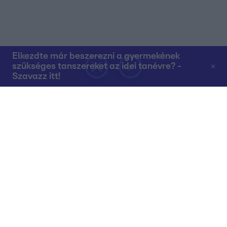
Elkezdte már beszerezni a gyermekének
szükséges tanszereket az idei tanévre? -
Szavazz itt!