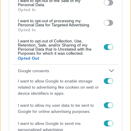
I want to opt-out of the Sale of my
Personal Data.
Opted In
I want to opt-out of processing my
Personal Data for Targeted Advertising.
Opted In
I want to opt-out of Collection, Use,
Retention, Sale, and/or Sharing of my
Fókusz
Personal Data that Is Unrelated with the
Purposes for which it was collected.
2026. március 21. 19:00
Opted Out
Erre senki sem számított! Beton.Hofi dobosa is
szakértő A legjobb ajánlat című műsorban
Google consents
A legjobb ajánlat műsorvezetője, Sváby András munkáját
I want to allow Google to enable storage
két szakember segíti: Ószeres Frici és Pándi Balázs is
related to advertising like cookies on web or
több évtizede mozognak a műtárgyak világában.
device identifiers in apps.
I want to allow my user data to be sent to
Google for online advertising purposes.
2:21
I want to allow Google to send me
personalized advertising.