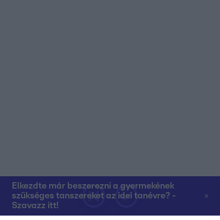
Elkezdte már beszerezni a gyermekének
szükséges tanszereket az idei tanévre? -
Szavazz itt!