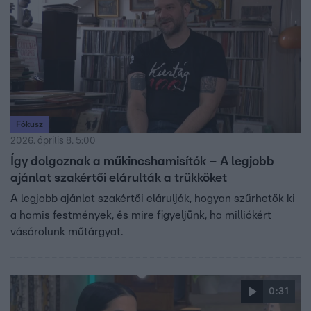
Fókusz
2026. április 8. 5:00
Így dolgoznak a műkincshamisítók – A legjobb
ajánlat szakértői elárulták a trükköket
A legjobb ajánlat szakértői elárulják, hogyan szűrhetők ki
a hamis festmények, és mire figyeljünk, ha milliókért
vásárolunk műtárgyat.
0:31