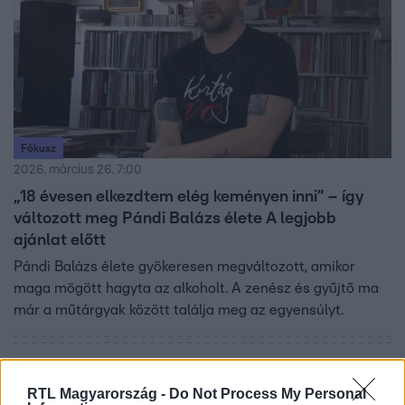
Fókusz
2026. március 26. 7:00
„18 évesen elkezdtem elég keményen inni” – így
változott meg Pándi Balázs élete A legjobb
ajánlat előtt
Pándi Balázs élete gyökeresen megváltozott, amikor
maga mögött hagyta az alkoholt. A zenész és gyűjtő ma
már a műtárgyak között találja meg az egyensúlyt.
RTL Magyarország -
Do Not Process My Personal