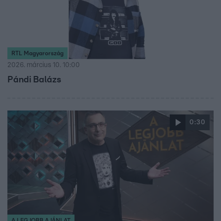
RTL Magyarország
2026. március 10. 10:00
Pándi Balázs
0:30
A LEGJOBB AJÁNLAT