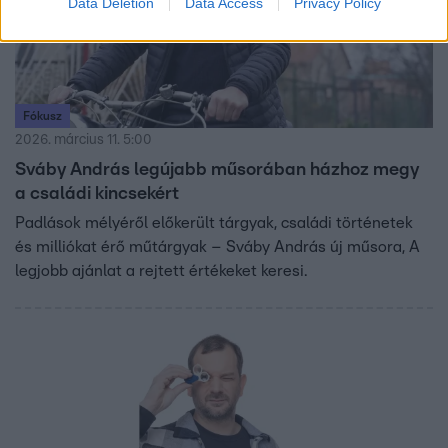
Data Deletion
Data Access
Privacy Policy
Fókusz
2026. március 11. 5:00
Sváby András legújabb műsorában házhoz megy
a családi kincsekért
Padlások mélyéről előkerült tárgyak, családi történetek
és milliókat érő műtárgyak – Sváby András új műsora, A
legjobb ajánlat a rejtett értékeket keresi.