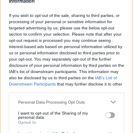
Information
If you wish to opt-out of the sale, sharing to third parties, or
processing of your personal or sensitive information for
targeted advertising by us, please use the below opt-out
section to confirm your selection. Please note that after your
opt-out request is processed you may continue seeing
interest-based ads based on personal information utilized by
A LEGJOBB AJÁNLAT
us or personal information disclosed to third parties prior to
2026. március 23. 19:00
your opt-out. You may separately opt-out of the further
disclosure of your personal information by third parties on the
A legjobb ajánlat: ezt kell tudni az RTL új
IAB’s list of downstream participants. This information may
műsoráról
also be disclosed by us to third parties on the
IAB’s List of
A legjobb ajánlat: az RTL vadonatúj műsora, ismerd meg
Downstream Participants
that may further disclose it to other
a szereplőket, hogy mikor kezdődik és hol nézheted online
third parties.
Sváby András vezetésével a műtárgy-felfedező show-t.
Please note that this website/app uses one or more Google
Personal Data Processing Opt Outs
services and may gather and store information including but
not limited to your visit or usage behaviour. You may click to
I want to opt-out of the Sharing of my
personal data.
grant or deny consent to Google and its third-party tags to
Opted In
6:27
use your data for below specified purposes in below Google
consent section.