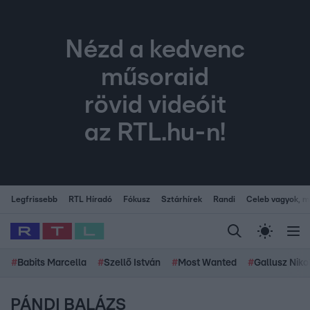
Nézd a kedvenc
műsoraid
rövid videóit
az RTL.hu-n!
Legfrissebb
RTL Híradó
Fókusz
Sztárhírek
Randi
Celeb vagyok, me
#
Babits Marcella
#
Szellő István
#
Most Wanted
#
Gallusz Niko
PÁNDI BALÁZS