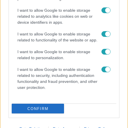
I want to allow Google to enable storage
related to analytics like cookies on web or
device identifiers in apps.
I want to allow Google to enable storage
related to functionality of the website or app.
A LEGJOBB AJÁNLAT
2026. március 21. 12:00
I want to allow Google to enable storage
related to personalization.
Pándi Balázst nem az érték érdekli igazán a
tárgyaknál
I want to allow Google to enable storage
Pándi Balázs „A legjobb ajánlat” előtt mesélt: számára a
related to security, including authentication
functionality and fraud prevention, and other
tárgyak története fontosabb, mint az értékük.
user protection.
5:11
CONFIRM