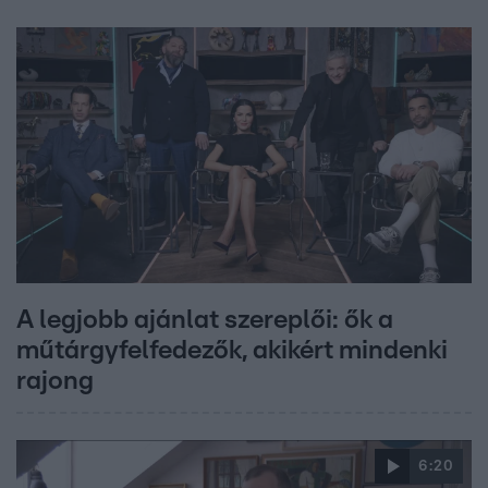
A legjobb ajánlat szereplői: ők a
műtárgyfelfedezők, akikért mindenki
rajong
6:20