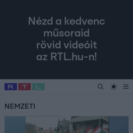
Nézd a kedvenc
műsoraid
rövid videóit
az RTL.hu-n!
Legfrissebb
RTL Híradó
Fókusz
Sztárhírek
Randi
Celeb vagyok, me
#
Babits Marcella
#
Szellő István
#
Most Wanted
#
Gallusz Niko
NEMZETI