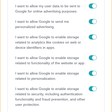
I want to allow my user data to be sent to
Google for online advertising purposes.
I want to allow Google to send me
personalized advertising.
Híradó
I want to allow Google to enable storage
2020. november 20. 17:21
related to analytics like cookies on web or
Ötször annyiba került népszerűsíteni a
device identifiers in apps.
konzultációt, mint kinyomtatni és postázni?
I want to allow Google to enable storage
Ötször annyiba került népszerűsíteni a konzultációt, mint
related to functionality of the website or app.
kinyomtatni és postázni az íveket a 8 millió választónak -
állítja Kassai Dániel független önkormányzati képviselő,
I want to allow Google to enable storage
miután betekinthetett a dokumentációba. A
related to personalization.
pestszentlőrinci képviselő azt állítja: így sem tudhatta
I want to allow Google to enable storage
meg, melyik médiumnál pontosan mennyit költött a
related to security, including authentication
kormány, ezért újabb adatigényléssel fordult a
functionality and fraud prevention, and other
Miniszterelnöki Kabinetirodához. A kormány pénteken
user protection.
1:37
kérdésünkre azt közölte: az összeg nem pontos, mert más