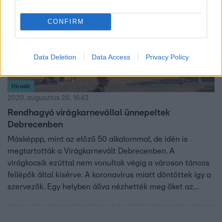
kiadásokat is a konzultációhoz számolt a képviselő, ám a
helyes összeget nem árulták el.
CONFIRM
Data Deletion
Data Access
Privacy Policy
Híradó
2020. augusztus 20. 16:43
Rendhagyó virágkarnevállal ünnepeltek
Debrecenben
Másképpp, mint az előző 50 alkalommal, de idén is
megtartották a Virágkarnevált Debrecenben. A
virágkocsik ezúttal nem vonultak végig a városon táncos
fellépők által kísérve. A koronavírus miatt döntöttek így a
szervezők. Egy helyben állva nézhették meg őket az
érdeklődők. Ezúttal nem voltak külföldi vendég fellépők és
mindössze 10 virágkocsi készült, de így is nagyon sokan