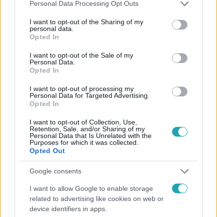
Please note that this website/app uses one or more Google
Personal Data Processing Opt Outs
services and may gather and store information including but
not limited to your visit or usage behaviour. You may click to
I want to opt-out of the Sharing of my
personal data.
grant or deny consent to Google and its third-party tags to
Opted In
use your data for below specified purposes in below Google
Híradó
consent section.
I want to opt-out of the Sale of my
2021. január 23. 17:37
Personal Data.
Opted In
Nemzeti gyász Ukrajnában az idősotthonban
kitört tűzvész miatt
I want to opt-out of processing my
Personal Data for Targeted Advertising.
Nemzeti gyász van Ukrajnában az idősotthonban kitört
Opted In
tűzvész miatt. 15-en vesztették életüket a csütörtöki
I want to opt-out of Collection, Use,
tragédiában. A hatóságok egy embert vettek őrizetbe az
Retention, Sale, and/or Sharing of my
Personal Data that Is Unrelated with the
ügyben. Kiderült, hogy még csak engedélye sem volt az
Purposes for which it was collected.
üzemeltetőnek.
Opted Out
Google consents
2:12
I want to allow Google to enable storage
related to advertising like cookies on web or
device identifiers in apps.