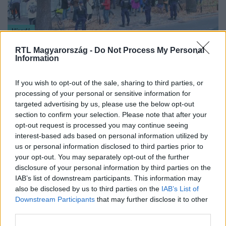
Híradó
2021. október 8. 15:34
RTL Magyarország -
Do Not Process My Personal
A nemzeti jogot az uniós jog fölé helyezi a lengyel
Information
alkotmánybíróság
If you wish to opt-out of the sale, sharing to third parties, or
Az Európai Unió szerint létezésük alapjait kérdőjelezi
processing of your personal or sensitive information for
meg a lengyel alkotmánybíróság döntése, amely a
targeted advertising by us, please use the below opt-out
nemzeti jogot az uniós jog fölé helyezi. Az Európai
section to confirm your selection. Please note that after your
Bizottság figyelmeztette Varsót, hogy a közös
opt-out request is processed you may continue seeing
szabályokat minden tagállamnak be kell tartani. Az
interest-based ads based on personal information utilized by
Európai Néppárt szerint a döntés a lengyel tagság jövőjét
us or personal information disclosed to third parties prior to
your opt-out. You may separately opt-out of the further
is kérdésessé teheti a szövetségben.
disclosure of your personal information by third parties on the
1:34
IAB’s list of downstream participants. This information may
also be disclosed by us to third parties on the
IAB’s List of
Downstream Participants
that may further disclose it to other
third parties.