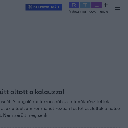
y
#
RTL+
#
Exek csatája 2026
#
Celeb vagyok, ments ki innen
#
H
tt oltott a kalauzzal
csnél. A lángoló motorkocsiról szemtanúk készítettek
e el az oltást, amikor menet közben füstöt észleltek a hátsó
t. Nem sérült meg senki.