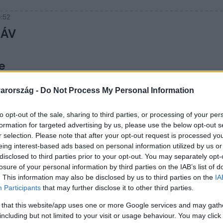
0:52
MÁV
e
hogy
arország -
Do Not Process My Personal Information
t, de
senki.
to opt-out of the sale, sharing to third parties, or processing of your per
formation for targeted advertising by us, please use the below opt-out s
r selection. Please note that after your opt-out request is processed y
:00
eing interest-based ads based on personal information utilized by us or
disclosed to third parties prior to your opt-out. You may separately opt-
sz a pálya, hogy leelőzte egy
losure of your personal information by third parties on the IAB’s list of
vonatot Konyárnál
. This information may also be disclosed by us to third parties on the
IA
Participants
that may further disclose it to other third parties.
 a traktoros, elszáguldott a lassújel miatt
vonat mellett az MTZ-vel.
 that this website/app uses one or more Google services and may gath
including but not limited to your visit or usage behaviour. You may click 