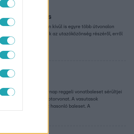
atakarékosak is
i vasútvonalon és ezen kívül is egyre több útvonalon
a ezeknek a vonatoknak az utazóközönség részéről, erről
násra emlékszik a vasárnap reggeli vonatbaleset sérültjei
t két szemből érkező motorvonat. A vasutasok
akrabban a nógrádihoz hasonló baleset. A