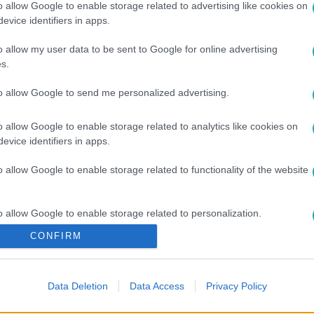
o allow Google to enable storage related to advertising like cookies on
evice identifiers in apps.
otorvonatok: nem csak szépek, de energi
o allow my user data to be sent to Google for online advertising
tazhatunk itthon emeletes KISS (kissz) motorvonatokkal a vác
s.
lmes, korszerű vasúti szerelvények. Hogy milyen a fogadtatás
to allow Google to send me personalized advertising.
vetkező vendégünkkel.
o allow Google to enable storage related to analytics like cookies on
evice identifiers in apps.
16:15
o allow Google to enable storage related to functionality of the website
helyéről az ütközéstől
o allow Google to enable storage related to personalization.
méletét is elveszítette rövid időre, más csak a hatalmas csatta
rültek kórházba, miután Nógrádkövesd közelében összeütközöt
CONFIRM
o allow Google to enable storage related to security, including
szerint csak a szerencsének köszönhető, hogy nem történik gy
cation functionality and fraud prevention, and other user protection.
 azt mondják, jól működik a rendszer.
Data Deletion
Data Access
Privacy Policy