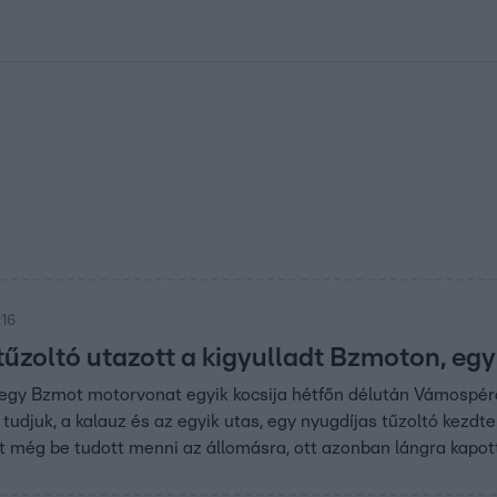
kolett
#
Időjárás
#
RTL műsor
#
Víz
#
Magyar Péter
#
Csillagjeg
:16
űzoltó utazott a kigyulladt Bzmoton, együ
 egy Bzmot motorvonat egyik kocsija hétfőn délután Vámospér
 tudjuk, a kalauz és az egyik utas, egy nyugdíjas tűzoltó kezdt
t még be tudott menni az állomásra, ott azonban lángra kapot