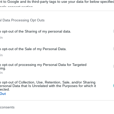
 to Google and its third-party tags to use your data for below specifi
ogle consent section.
 18:25
l Data Processing Opt Outs
tal ütközött egy
fűnél, a sofőr meghalt
o opt-out of the Sharing of my personal data.
In
ott egy vasúti átjáróban az autós.
asai nem sérültek meg.
o opt-out of the Sale of my Personal Data.
In
to opt-out of processing my Personal Data for Targeted
ing.
zörnyethalt a balesetben, egy év négy hó
In
p felfüggesztett fogházat kapott a férfi, aki figyelmetlenül ha
o opt-out of Collection, Use, Retention, Sale, and/or Sharing
ersonal Data that Is Unrelated with the Purposes for which it
l motorvonattal ütközött tavaly tavasszal. Mellette utazó fel
lected.
tő ülésen elfogadta az ügyészség indítványát, ami így jogerős.
Out
consents