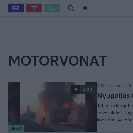
#
Babits Marcella
#
Szellő István
#
Most Wanted
#
Gallusz Ni
MOTORVONAT
2024. március 5. 18
2:03
Nyugdíjas t
Teljesen kiégett
felvételeket. Úgy
kocsiban. A vona
Híradó