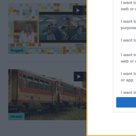
I want t
2021. július 27. 6:52
web or d
6:07
Emeletes m
I want t
Lassan egy éve u
purpose
járnak már kénye
I want 
beszélgetünk kö
Reggeli
I want t
web or d
2015. augusztus 17. 
I want t
3:17
or app.
Kirepült a 
I want t
Volt, aki az esz
közül. 21-en ke
I want t
szakszervezete 
authenti
vasúttársaságnál
Híradó