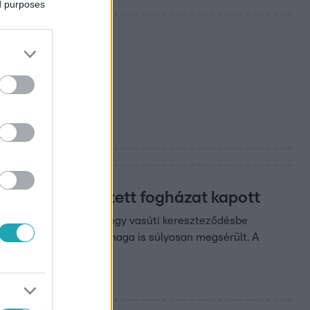
ed purposes
nap felfüggesztett fogházat kapott
jtott be terepjárójával egy vasúti kereszteződésbe
esége szörnyethalt, ő maga is súlyosan megsérült. A