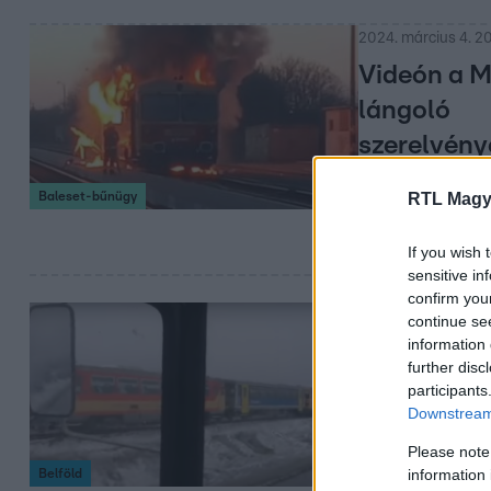
2024. március 4. 2
Videón a 
lángoló
szerelvény
Azt nem tudni, 
Baleset-bűnügy
RTL Magy
mi okozta a tüze
nem sérült meg 
If you wish 
sensitive in
confirm you
2024. január 24. 18
continue se
information 
Annyira ros
further disc
traktor a 
participants
Downstream 
Nem kegyelmezett
vánszorgó motor
Please note
information 
Belföld