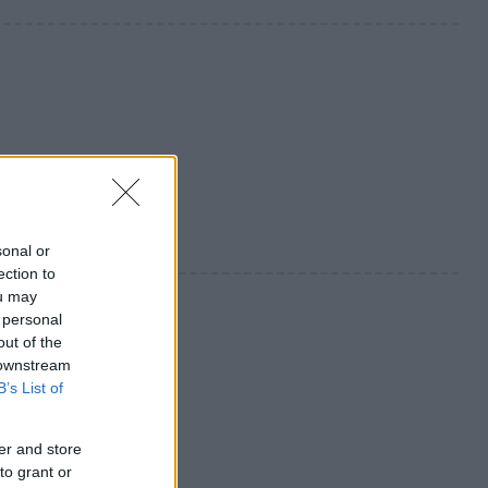
sonal or
ection to
ou may
 personal
out of the
 downstream
B’s List of
er and store
to grant or