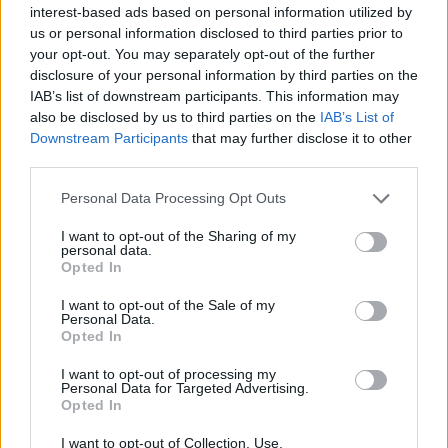
interest-based ads based on personal information utilized by
us or personal information disclosed to third parties prior to
your opt-out. You may separately opt-out of the further
disclosure of your personal information by third parties on the
IAB’s list of downstream participants. This information may
also be disclosed by us to third parties on the
IAB’s List of
Downstream Participants
that may further disclose it to other
third parties.
Please note that this website/app uses one or more Google
Personal Data Processing Opt Outs
Portré
services and may gather and store information including but
not limited to your visit or usage behaviour. You may click to
I want to opt-out of the Sharing of my
2012. december 17. 15:06
personal data.
grant or deny consent to Google and its third-party tags to
Mészáros János Elek, mint rosszcsont kisfiú?
Opted In
use your data for below specified purposes in below Google
Hivatalnok, növénytermesztési brigádvezető, de nekünk
consent section.
I want to opt-out of the Sale of my
televízió nézőknek, elsősorban a Csillag Születik
Personal Data.
Opted In
tehetségkutató műsor nyertese. Mészáros János Elek, a
vasárnap esti Portré vendége.
I want to opt-out of processing my
Personal Data for Targeted Advertising.
Opted In
I want to opt-out of Collection, Use,