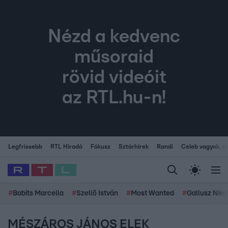
Nézd a kedvenc
műsoraid
rövid videóit
az RTL.hu-n!
Legfrissebb
RTL Híradó
Fókusz
Sztárhírek
Randi
Celeb vagyok, me
#
Babits Marcella
#
Szellő István
#
Most Wanted
#
Gallusz Niko
MÉSZÁROS JÁNOS ELEK