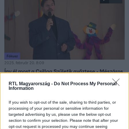
Fókusz
2025. február 20. 8:09
Így él most a Csillag Születik győztese - Mészáros
János Elek idősek otthonában énekel
RTL Magyarország -
Do Not Process My Personal
Mészáros János Elek élete teljesen megváltozott a
Information
Csillag Születik óta. Ma is koncertezik, de számára a
hétköznapi boldogság a legfontosabb. Nézd meg a
If you wish to opt-out of the sale, sharing to third parties, or
Fókusz riportját!
processing of your personal or sensitive information for
targeted advertising by us, please use the below opt-out
section to confirm your selection. Please note that after your
opt-out request is processed you may continue seeing