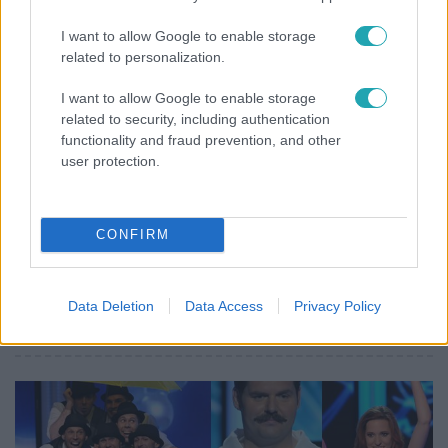
I want to allow Google to enable storage
related to personalization.
I want to allow Google to enable storage
related to security, including authentication
functionality and fraud prevention, and other
user protection.
Fókusz
2012. június 1. 15:06
Teljesítettük a CSISZ-döntősök kívánságát
CONFIRM
A Quantumosokkal több tucat rajongójuk perdült táncra,
Mészáros János Elek énekelhetett vágyai színpadán,
Szirota Jennifer pedig a legendás előddel, Kovács Katival
Data Deletion
Data Access
Privacy Policy
tervezgethette az énekesnői karriert.