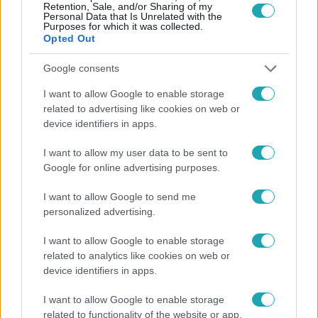
Retention, Sale, and/or Sharing of my
Personal Data that Is Unrelated with the
Purposes for which it was collected.
Opted Out
Google consents
I want to allow Google to enable storage
related to advertising like cookies on web or
device identifiers in apps.
Fókusz
I want to allow my user data to be sent to
2012. június 4. 18:00
Google for online advertising purposes.
Nem csak egy csillag született
I want to allow Google to send me
Bár minden jel arra mutatott, hogy a Quantum XXL
personalized advertising.
besöpri a győzelmet, végül mégis a 41 éves alcsútdobozi
presbiter vitte a pálmát.
I want to allow Google to enable storage
related to analytics like cookies on web or
device identifiers in apps.
I want to allow Google to enable storage
related to functionality of the website or app.