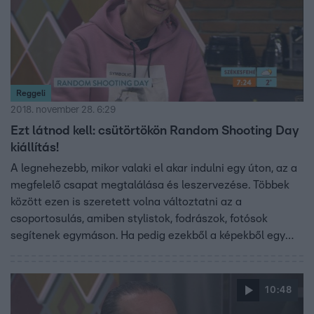
Reggeli
2018. november 28. 6:29
Ezt látnod kell: csütörtökön Random Shooting Day
kiállítás!
A legnehezebb, mikor valaki el akar indulni egy úton, az a
megfelelő csapat megtalálása és leszervezése. Többek
között ezen is szeretett volna változtatni az a
csoportosulás, amiben stylistok, fodrászok, fotósok
segítenek egymáson. Ha pedig ezekből a képekből egy
kiállítás keretein belül jó célt is szolgálnak, akkor már
elmondhatják, hogy sikeres volt a projekt! A Random
Shooting Days ötletgazdájával, Kockával beszélgettünk!
10:48