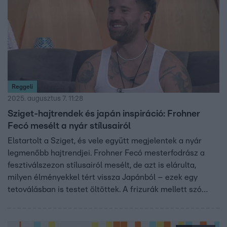
Reggeli
2025. augusztus 7. 11:28
Sziget-hajtrendek és japán inspiráció: Frohner
Fecó mesélt a nyár stílusairól
Elstartolt a Sziget, és vele együtt megjelentek a nyár
legmenőbb hajtrendjei. Frohner Fecó mesterfodrász a
fesztiválszezon stílusairól mesélt, de azt is elárulta,
milyen élményekkel tért vissza Japánból – ezek egy
tetoválásban is testet öltöttek. A frizurák mellett szó
esett a tiszteletről, és természetesen Sebestyén
Balázsról is, akinek hajáért Fecó felel a DJ Otis
fellépésen.