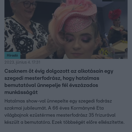
Híradó
2023. június 4. 17:31
Csaknem öt évig dolgozott az alkotásain egy
szegedi mesterfodrász, hogy hatalmas
bemutatóval ünnepelje fél évszázados
munkásságát
Hatalmas show-val ünnepelte egy szegedi fodrász
szakmai jubileumát. A 66 éves Kormányné Eta
világbajnok ezüstérmes mesterfodrász 35 frizurával
készült a bemutatóra. Ezek többségét előre elkészítette.