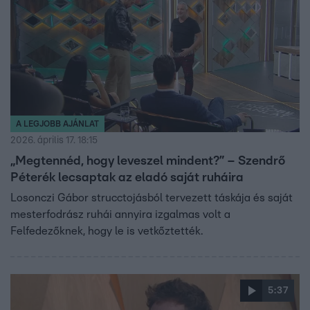
A LEGJOBB AJÁNLAT
2026. április 17. 18:15
„Megtennéd, hogy leveszel mindent?” – Szendrő
Péterék lecsaptak az eladó saját ruháira
Losonczi Gábor strucctojásból tervezett táskája és saját
mesterfodrász ruhái annyira izgalmas volt a
Felfedezőknek, hogy le is vetkőztették.
5:37