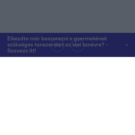
Elkezdte már beszerezni a gyermekének
szükséges tanszereket az idei tanévre? -
Szavazz itt!