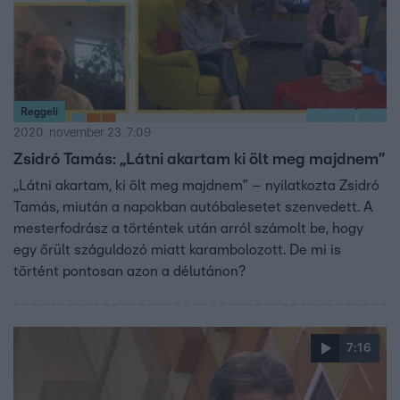
Reggeli
2020. november 23. 7:09
Zsidró Tamás: „Látni akartam ki ölt meg majdnem”
„Látni akartam, ki ölt meg majdnem” – nyilatkozta Zsidró
Tamás, miután a napokban autóbalesetet szenvedett. A
mesterfodrász a történtek után arról számolt be, hogy
egy őrült száguldozó miatt karambolozott. De mi is
történt pontosan azon a délutánon?
7:16