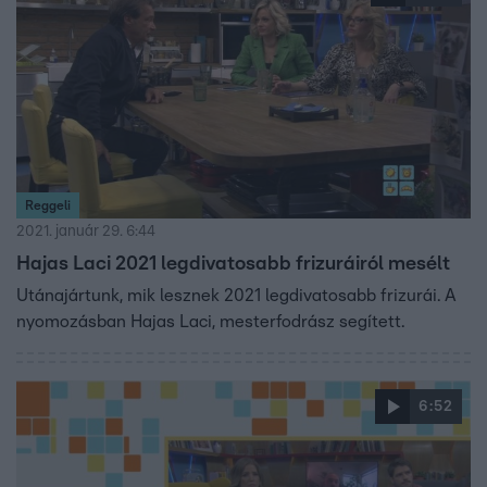
Reggeli
2021. január 29. 6:44
Hajas Laci 2021 legdivatosabb frizuráiról mesélt
Utánajártunk, mik lesznek 2021 legdivatosabb frizurái. A
nyomozásban Hajas Laci, mesterfodrász segített.
6:52