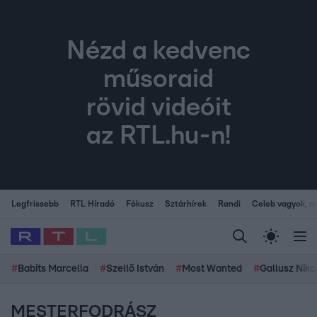
Nézd a kedvenc
műsoraid
rövid videóit
az RTL.hu-n!
Legfrissebb
RTL Híradó
Fókusz
Sztárhírek
Randi
Celeb vagyok, me
#
Babits Marcella
#
Szellő István
#
Most Wanted
#
Gallusz Niko
MESTERFODRÁSZ