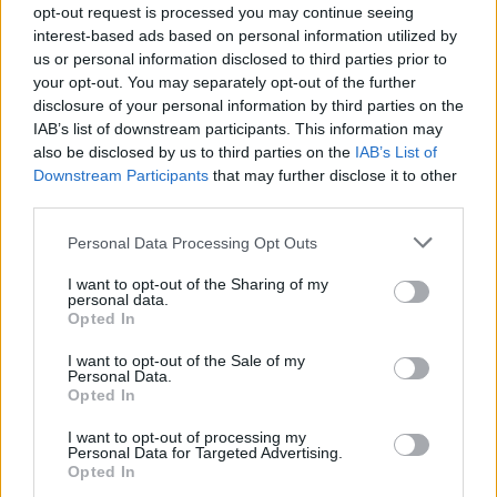
opt-out request is processed you may continue seeing
interest-based ads based on personal information utilized by
us or personal information disclosed to third parties prior to
your opt-out. You may separately opt-out of the further
disclosure of your personal information by third parties on the
IAB’s list of downstream participants. This information may
also be disclosed by us to third parties on the
IAB’s List of
Downstream Participants
that may further disclose it to other
third parties.
Reggeli
Please note that this website/app uses one or more Google
Personal Data Processing Opt Outs
2022. október 3. 8:15
services and may gather and store information including but
Hajas Laci szerint csak az menjen el fodrásznak,
not limited to your visit or usage behaviour. You may click to
I want to opt-out of the Sharing of my
personal data.
aki szeret másoknak adni
grant or deny consent to Google and its third-party tags to
Opted In
use your data for below specified purposes in below Google
Hajas László Life Achievement és Salvatore Fodera
consent section.
I want to opt-out of the Sale of my
Legacy Award-díjjal tért haza Párizsból. Ezek a hajas
Personal Data.
szakma legmagasabb elismerései. Laci nem gondolta,
Opted In
hogy díjazott lesz – bár nagyon vágyott rá – ezért nem is
I want to opt-out of processing my
hallotta, amikor a színapdra hívták. A barátai szólta neki,
Personal Data for Targeted Advertising.
hogy menjen átvenni a díjat. A szakmával kapcsolatban
Opted In
az értékteremtésre törekszik, és nem szereti a