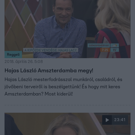
Reggeli
2018. április 26. 5:08
Hajas László Amszterdamba megy!
Hajas László mesterfodrásszal munkáról, családról, és
jövőbeni terveiről is beszélgettünk! És hogy mit keres
Amszterdamban? Most kiderül!
23:41