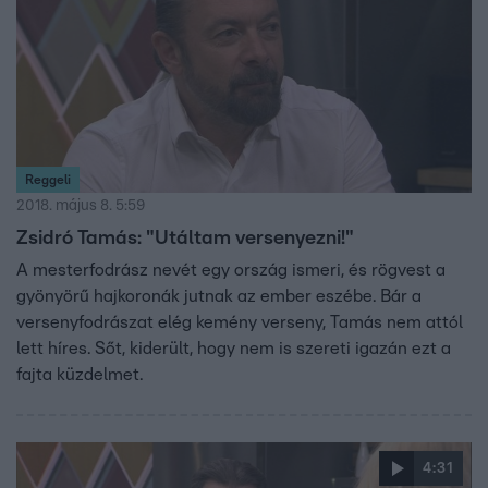
Reggeli
2018. május 8. 5:59
Zsidró Tamás: "Utáltam versenyezni!"
A mesterfodrász nevét egy ország ismeri, és rögvest a
gyönyörű hajkoronák jutnak az ember eszébe. Bár a
versenyfodrászat elég kemény verseny, Tamás nem attól
lett híres. Sőt, kiderült, hogy nem is szereti igazán ezt a
fajta küzdelmet.
4:31