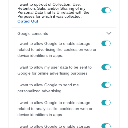
I want to opt-out of Collection, Use,
gyorstalpalós képzéseket.
Retention, Sale, and/or Sharing of my
9:49
Personal Data that Is Unrelated with the
Purposes for which it was collected.
Opted Out
Google consents
I want to allow Google to enable storage
related to advertising like cookies on web or
device identifiers in apps.
Fókusz
I want to allow my user data to be sent to
2022. augusztus 2. 19:09
Google for online advertising purposes.
Ismét hódít a dauer: egyre több férfi is tartós
I want to allow Google to send me
hullámra vágyik
personalized advertising.
Ugyan az elmúlt években inkább cikinek számított, most
I want to allow Google to enable storage
újra divatossá kezd válni a fiatalok körében.
related to analytics like cookies on web or
device identifiers in apps.
I want to allow Google to enable storage
8:47