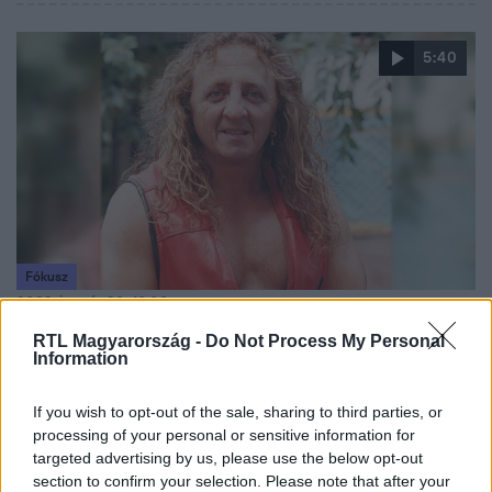
5:40
Fókusz
2023. január 30. 19:08
Döbbenet: így nézett volna ki Zámbó Jimmy rövid
RTL Magyarország -
Do Not Process My Personal
Information
hajjal, mikrofonfejjel és divatos séróval
Kissé furcsán mutatnak rajta a különböző stílusok.
If you wish to opt-out of the sale, sharing to third parties, or
processing of your personal or sensitive information for
targeted advertising by us, please use the below opt-out
section to confirm your selection. Please note that after your
5:43