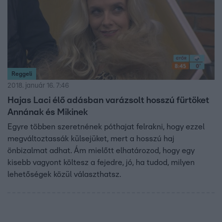
Reggeli
2018. január 16. 7:46
Hajas Laci élő adásban varázsolt hosszú fürtöket
Annának és Mikinek
Egyre többen szeretnének póthajat felrakni, hogy ezzel
megváltoztassák külsejüket, mert a hosszú haj
önbizalmat adhat. Ám mielőtt elhatározod, hogy egy
kisebb vagyont költesz a fejedre, jó, ha tudod, milyen
lehetőségek közül választhatsz.