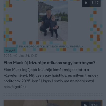
5:47
Reggeli
2025. március 24. 10:17
Elon Musk új frizurája: stílusos vagy botrányos?
Elon Musk legújabb frizurája ismét megosztotta a
közvéleményt. Mit üzen egy hajstílus, és milyen trendek
hódítanak 2025-ben? Hajas László mesterfodrásszal
beszélgetünk.
9:56