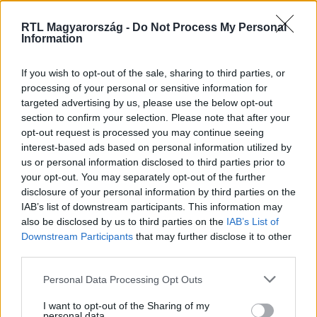
2022. augusztus 31. 8:45
RTL Magyarország -
Do Not Process My Personal
Kémkedés gyanújával letartóztatták napjaink
Information
egyik legismertebb urbexes fotósát
Az orosz Lana Sator két tárasával egy elhagyatott
If you wish to opt-out of the sale, sharing to third parties, or
processing of your personal or sensitive information for
albániai fegyvergyárba akart belopódzni fotózni, de a
targeted advertising by us, please use the below opt-out
biztonsági őrök elkapták őket.
section to confirm your selection. Please note that after your
opt-out request is processed you may continue seeing
interest-based ads based on personal information utilized by
us or personal information disclosed to third parties prior to
1:20
your opt-out. You may separately opt-out of the further
disclosure of your personal information by third parties on the
IAB’s list of downstream participants. This information may
also be disclosed by us to third parties on the
IAB’s List of
Downstream Participants
that may further disclose it to other
third parties.
Please note that this website/app uses one or more Google
Personal Data Processing Opt Outs
services and may gather and store information including but
not limited to your visit or usage behaviour. You may click to
I want to opt-out of the Sharing of my
Híradó
personal data.