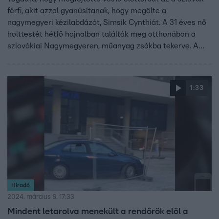
férfi, akit azzal gyanúsítanak, hogy megölte a
nagymegyeri kézilabdázót, Simsik Cynthiát. A 31 éves nő
holttestét hétfő hajnalban találták meg otthonában a
szlovákiai Nagymegyeren, műanyag zsákba tekerve. A
rendőrség szerint már több napja halott volt. Párja
kihallgatásakor azt állította: a nő öngyilkos lett, és ő
megijedt, ezért rejtette el a holttestét. Ezt a férfi
1:33
ügyvédje is megerősítette Híradónknak. A szlovák bíróság
reggel úgy döntött, a gyanúsított a nyomozás végéig
letartóztatásban marad.
Híradó
2024. március 8. 17:33
Mindent letarolva menekült a rendőrök elöl a