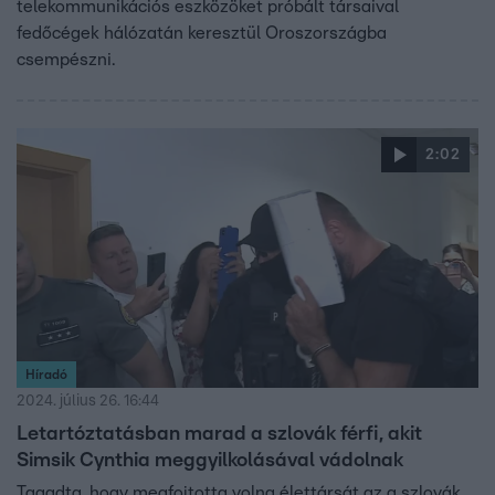
telekommunikációs eszközöket próbált társaival
fedőcégek hálózatán keresztül Oroszországba
csempészni.
2:02
Híradó
2024. július 26. 16:44
Letartóztatásban marad a szlovák férfi, akit
Simsik Cynthia meggyilkolásával vádolnak
Tagadta, hogy megfojtotta volna élettársát az a szlovák