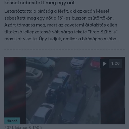
késsel sebesített meg egy nőt
Letartóztatta a bíróság a férfit, aki az arcán késsel
sebesített meg egy nőt a 151-es buszon csütörtökön.
Azért támadta meg, mert az egyetemi átalakítás ellen
tiltakozó jellegzetessé vált sárga fekete "Free SZFE-s"
maszkot viselte. Úgy tudjuk, amikor a bíróságon szóba
került a maszk, akkor is indulatos lett.
1:26
Híradó
2021. február 8. 17:05