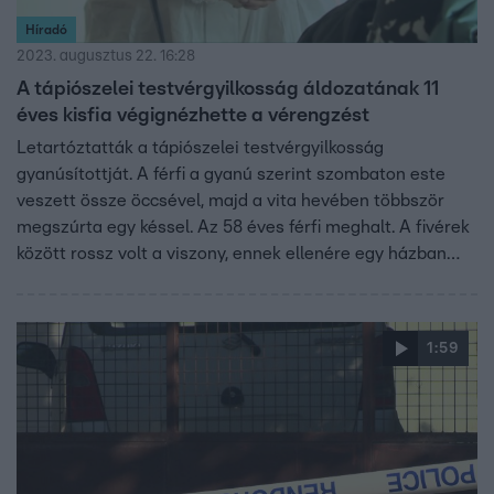
Híradó
2023. augusztus 22. 16:28
A tápiószelei testvérgyilkosság áldozatának 11
éves kisfia végignézhette a vérengzést
Letartóztatták a tápiószelei testvérgyilkosság
gyanúsítottját. A férfi a gyanú szerint szombaton este
veszett össze öccsével, majd a vita hevében többször
megszúrta egy késsel. Az 58 éves férfi meghalt. A fivérek
között rossz volt a viszony, ennek ellenére egy házban
éltek, velük lakott az áldozat 11 éves kisfia is. A történtek
után a gyerek véres ruhában, sokkos állapotban szaladt
át a szomszédhoz. A 60 éves férfi – ügyvédje szerint –
1:59
nem igazán emlékszik a történtekre.