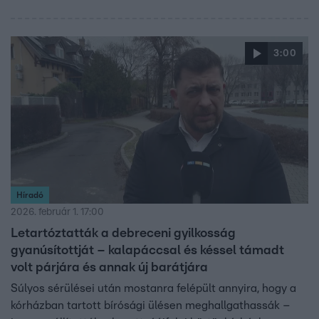
3:00
Híradó
2026. február 1. 17:00
Letartóztatták a debreceni gyilkosság
gyanúsítottját – kalapáccsal és késsel támadt
volt párjára és annak új barátjára
Súlyos sérülései után mostanra felépült annyira, hogy a
kórházban tartott bírósági ülésen meghallgathassák –