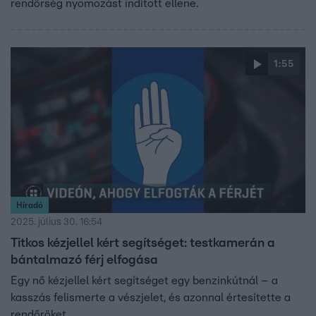
rendőrség nyomozást indított ellene.
1:55
Híradó
2025. július 30. 16:54
Titkos kézjellel kért segítséget: testkamerán a
bántalmazó férj elfogása
Egy nő kézjellel kért segítséget egy benzinkútnál – a
kasszás felismerte a vészjelet, és azonnal értesítette a
rendőröket.