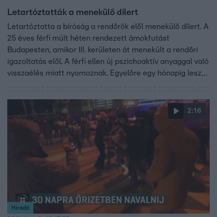
Letartóztatták a menekülő dílert
Letartóztatta a bíróság a rendőrök elől menekülő dílert. A
25 éves férfi múlt héten rendezett ámokfutást
Budapesten, amikor III. kerületen át menekült a rendőri
igazoltatás elől. A férfi ellen új pszichoaktív anyaggal való
visszaélés miatt nyomoznak. Egyelőre egy hónapig lesz
letartóztatásban.
2:16
Híradó