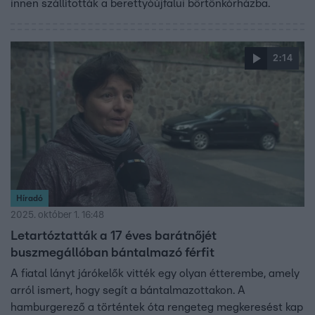
innen szállították a berettyóújfalui börtönkórházba.
2:14
Híradó
2025. október 1. 16:48
Letartóztatták a 17 éves barátnőjét
buszmegállóban bántalmazó férfit
A fiatal lányt járókelők vitték egy olyan étterembe, amely
arról ismert, hogy segít a bántalmazottakon. A
hamburgerező a történtek óta rengeteg megkeresést kap