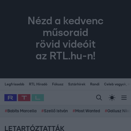
Nézd a kedvenc
műsoraid
rövid videóit
az RTL.hu-n!
Legfrissebb
RTL Híradó
Fókusz
Sztárhírek
Randi
Celeb vagyok, me
#
Babits Marcella
#
Szellő István
#
Most Wanted
#
Gallusz Niko
LETARTÓZTATTÁK