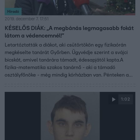
Híradó
2019. december 7. 17:51
KÉSELŐS DIÁK: „A megbánás legmagasabb fokát
látom a védencemnél!”
Letartóztatták a diákot, aki csütörtökön egy fizikaórán
megkéselte tanárát Győrben. Ügyvédje szerint a svájci
bicskát, amivel tanárára támadt, édesapjától kapta.A
fizika-matematika szakos tanárnő - aki a támadó
osztályfőnöke - még mindig kórházban van. Pénteken a
fiú édesapja meglátogatta, az ügyvéd úgy fogalmazott:
egy órán át együtt sírtak.
1:02