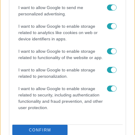
I want to allow Google to send me
Híradó
personalized advertising.
2022. március 5. 17:45
I want to allow Google to enable storage
Letartóztatták azt az orvost, aki hamis oltási
related to analytics like cookies on web or
igazolványokat állított ki
device identifiers in apps.
Tíz beteget, és a háziorvos asszisztensét is
I want to allow Google to enable storage
meggyanúsították a rendőrök.
related to functionality of the website or app.
I want to allow Google to enable storage
related to personalization.
2:20
I want to allow Google to enable storage
related to security, including authentication
functionality and fraud prevention, and other
user protection.
CONFIRM