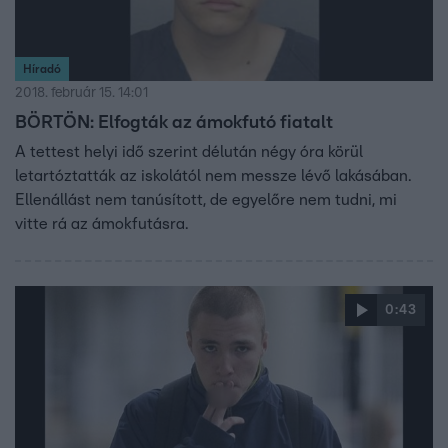
Híradó
2018. február 15. 14:01
BÖRTÖN: Elfogták az ámokfutó fiatalt
A tettest helyi idő szerint délután négy óra körül
letartóztatták az iskolától nem messze lévő lakásában.
Ellenállást nem tanúsított, de egyelőre nem tudni, mi
vitte rá az ámokfutásra.
0:43