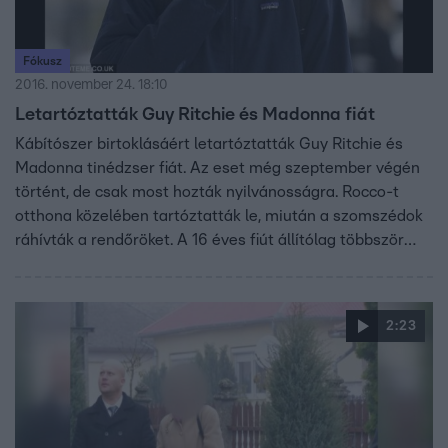
Fókusz
2016. november 24. 18:10
Letartóztatták Guy Ritchie és Madonna fiát
Kábítószer birtoklásáért letartóztatták Guy Ritchie és
Madonna tinédzser fiát. Az eset még szeptember végén
történt, de csak most hozták nyilvánosságra. Rocco-t
otthona közelében tartóztatták le, miután a szomszédok
ráhívták a rendőröket. A 16 éves fiút állítólag többször
látták marihuánás cigit szívni, és amikor a rendőrség
igazoltatni akarta, megpróbálta eldobni, de nem sikerült
neki.
2:23