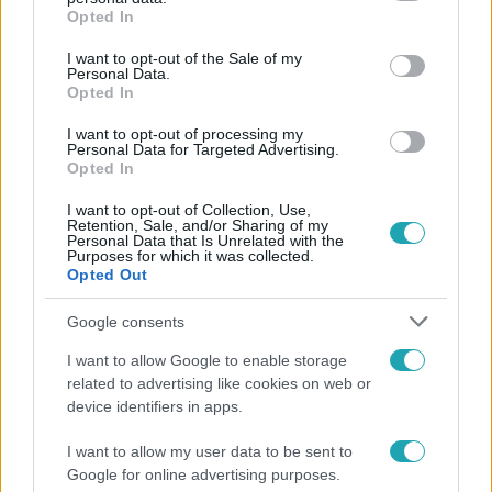
grant or deny consent to Google and its third-party tags to
2022. június 24. 16:00
Opted In
use your data for below specified purposes in below Google
Letartóztatták a horvát nőt, aki a márfai
consent section.
I want to opt-out of the Sale of my
szőlőhegyen hagyta újszülöttjét – mégsem a
Personal Data.
Opted In
horvát hatóságok adták ki
Letartóztatták azt a 31 éves horvát nőt, aki múlt szerdán
I want to opt-out of processing my
Personal Data for Targeted Advertising.
a márfai a szőlőhegyen munka közben megszülte
Opted In
gyermekét, majd magára hagyta. Társai értesítették a
mentőket, hogy a nő vérzik, Horvátországban, az eszéki
I want to opt-out of Collection, Use,
Retention, Sale, and/or Sharing of my
kórházban derült ki, hogy szült. A kicsit egy nappal később
Personal Data that Is Unrelated with the
Purposes for which it was collected.
találták meg a rendőrök, akkor még élt, de a kórházban
Opted Out
meghalt. A nőt csütörtökön fogták el, amikor
Magyarországra akart jönni, tehát a korábbi hírekkel
Google consents
1:47
ellentétben mégsem a horvát hatóságok adták ki
I want to allow Google to enable storage
Magyarországnak.
related to advertising like cookies on web or
device identifiers in apps.
I want to allow my user data to be sent to
Google for online advertising purposes.