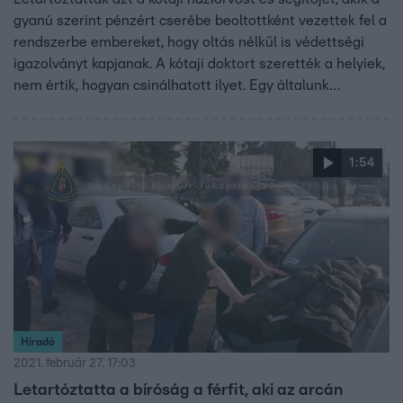
gyanú szerint pénzért cserébe beoltottként vezettek fel a
rendszerbe embereket, hogy oltás nélkül is védettségi
igazolványt kapjanak. A kótaji doktort szerették a helyiek,
nem értik, hogyan csinálhatott ilyet. Egy általunk
megkérdezett háziorvos szerint hatalmas kockázattal
járhat, ha valakinek van kártyája, de valójában nem kapott
oltást.
1:54
Híradó
2021. február 27. 17:03
Letartóztatta a bíróság a férfit, aki az arcán