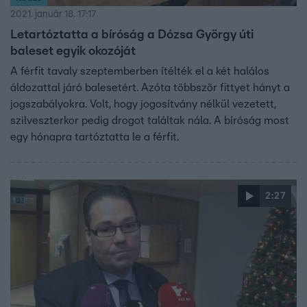
2021. január 18. 17:17
Letartóztatta a bíróság a Dózsa György úti
baleset egyik okozóját
A férfit tavaly szeptemberben ítélték el a két halálos
áldozattal járó balesetért. Azóta többször fittyet hányt a
jogszabályokra. Volt, hogy jogosítvány nélkül vezetett,
szilveszterkor pedig drogot találtak nála. A bíróság most
egy hónapra tartóztatta le a férfit.
2:27