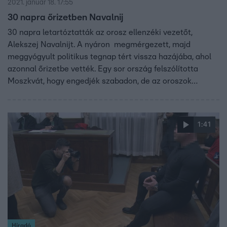
2021. január 18. 17:55
30 napra őrizetben Navalnij
30 napra letartóztatták az orosz ellenzéki vezetőt,
Alekszej Navalnijt. A nyáron megmérgezett, majd
meggyógyult politikus tegnap tért vissza hazájába, ahol
azonnal őrizetbe vették. Egy sor ország felszólította
Moszkvát, hogy engedjék szabadon, de az oroszok
lényegében megüzenték: mindenki törődjön a maga
dolgával.
1:41
Híradó