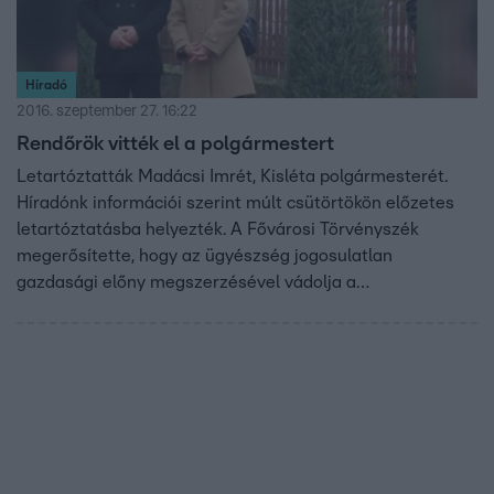
Híradó
2016. szeptember 27. 16:22
Rendőrök vitték el a polgármestert
Letartóztatták Madácsi Imrét, Kisléta polgármesterét.
Híradónk információi szerint múlt csütörtökön előzetes
letartóztatásba helyezték. A Fővárosi Törvényszék
megerősítette, hogy az ügyészség jogosulatlan
gazdasági előny megszerzésével vádolja a
polgármestert, de ennél nem árultak el többet. Madácsi
Imre nem először áll bíróság előtt. Korábban ugyanezzel
vádolták, akkor másfél év felfüggesztett börtönre ítélték,
ami jövő januárban telne le.