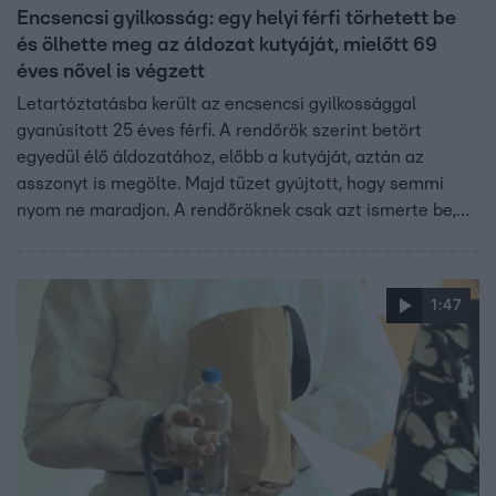
Encsencsi gyilkosság: egy helyi férfi törhetett be
és ölhette meg az áldozat kutyáját, mielőtt 69
éves nővel is végzett
Letartóztatásba került az encsencsi gyilkossággal
gyanúsított 25 éves férfi. A rendőrök szerint betört
egyedül élő áldozatához, előbb a kutyáját, aztán az
asszonyt is megölte. Majd tüzet gyújtott, hogy semmi
nyom ne maradjon. A rendőröknek csak azt ismerte be,
hogy járt aznap éjjel a háznál, de szerinte a lopott holmit,
amit egy bőröndben tolt haza, csak kapta.
1:47