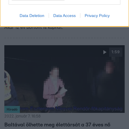
Híradó
2022. február 9. 17:48
Data Deletion
Data Access
Privacy Policy
Letartóztatták Újszentiván polgármesterét
Akár 12 év börtönt is kaphat.
1:59
Híradó
2022. január 7. 16:58
Baltával ölhette meg élettársát a 37 éves nő