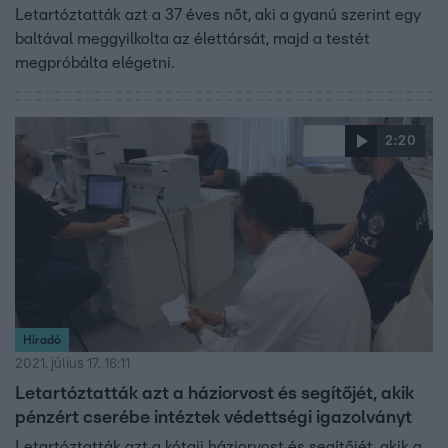
Letartóztatták azt a 37 éves nőt, aki a gyanú szerint egy
baltával meggyilkolta az élettársát, majd a testét
megpróbálta elégetni.
2:20
Híradó
2021. július 17. 16:11
Letartóztatták azt a háziorvost és segítőjét, akik
pénzért cserébe intéztek védettségi igazolványt
Letartóztatták azt a kótaji háziorvost és segítőjét, akik a