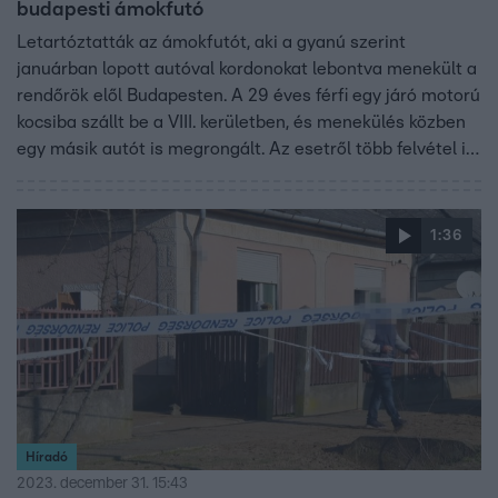
budapesti ámokfutó
Letartóztatták az ámokfutót, aki a gyanú szerint
januárban lopott autóval kordonokat lebontva menekült a
rendőrök elől Budapesten. A 29 éves férfi egy járó motorú
kocsiba szállt be a VIII. kerületben, és menekülés közben
egy másik autót is megrongált. Az esetről több felvétel is
készült.
1:36
Híradó
2023. december 31. 15:43