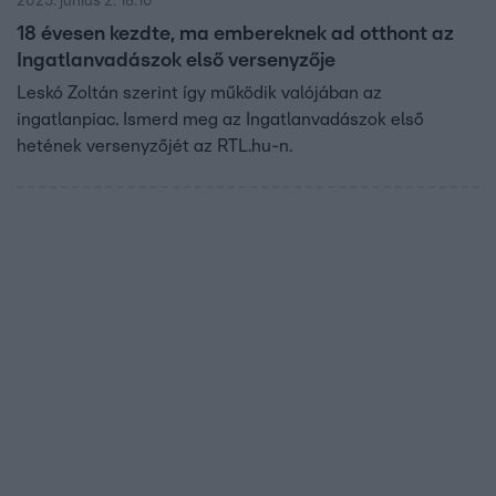
2025. június 2. 18:10
18 évesen kezdte, ma embereknek ad otthont az
Ingatlanvadászok első versenyzője
Leskó Zoltán szerint így működik valójában az
ingatlanpiac. Ismerd meg az Ingatlanvadászok első
hetének versenyzőjét az RTL.hu-n.