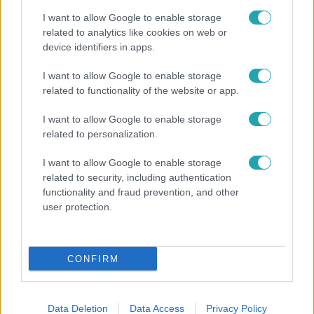
I want to allow Google to enable storage
related to analytics like cookies on web or
device identifiers in apps.
Ingatlanvadászok
2025. június 3. 20:25
I want to allow Google to enable storage
related to functionality of the website or app.
Zoltán háza egyáltalán nem találkozott a vevők
vágyaival?
I want to allow Google to enable storage
A közös gyerek téma nem tudta feledtetni, hogy a Leskó
related to personalization.
Zoltán által bemutatott ház nem minden részletében
I want to allow Google to enable storage
felelt meg a vevők igényeivel az Ingatlanvadászokban.
related to security, including authentication
functionality and fraud prevention, and other
user protection.
5:59
CONFIRM
Data Deletion
Data Access
Privacy Policy