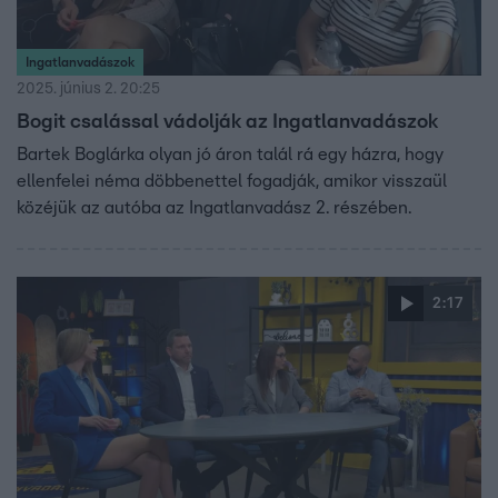
Ingatlanvadászok
2025. június 2. 20:25
Bogit csalással vádolják az Ingatlanvadászok
Bartek Boglárka olyan jó áron talál rá egy házra, hogy
ellenfelei néma döbbenettel fogadják, amikor visszaül
közéjük az autóba az Ingatlanvadász 2. részében.
2:17