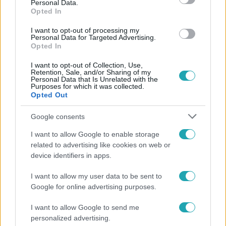
Personal Data.
Opted In
I want to opt-out of processing my
Personal Data for Targeted Advertising.
Ingatlanvadászok
Opted In
2025. június 4. 4:00
I want to opt-out of Collection, Use,
Apró lakásukból menekülne el az öttagú
Retention, Sale, and/or Sharing of my
Personal Data that Is Unrelated with the
nagycsalád
Purposes for which it was collected.
Opted Out
Az Ingatlanvadászok új feladata, hogy egy öttagú
családnak találjanak meglepően alacsony áron olyan
Google consents
házat, ahol végre elférhetnek.
I want to allow Google to enable storage
related to advertising like cookies on web or
device identifiers in apps.
5:36
I want to allow my user data to be sent to
Google for online advertising purposes.
I want to allow Google to send me
personalized advertising.