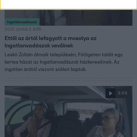
Ingatlanvadászok
2025. június 3. 6:55
Ettől az ártól lefagyott a mosolya az
Ingatlanvadászok vevőinek
Leskó Zoltán álmaik településén, Fótligeten talált egy
kertes házat az Ingatlanvadászok házkeresőinek. Az
ingatlan árától viszont sokkot kaptak.
3:05