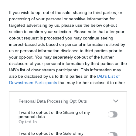
If you wish to opt-out of the sale, sharing to third parties, or
processing of your personal or sensitive information for
targeted advertising by us, please use the below opt-out
section to confirm your selection. Please note that after your
Ingatlanvadászok
opt-out request is processed you may continue seeing
2025. június 4. 5:00
interest-based ads based on personal information utilized by
„Muszáj megvárnunk ezt az alázást?” – Bogi újra
us or personal information disclosed to third parties prior to
sokkolja a veteránokat
your opt-out. You may separately opt-out of the further
disclosure of your personal information by third parties on the
Bartek Boglárka négy hónapos tapasztalatával úgy tűnik,
IAB’s list of downstream participants. This information may
újra megszorongatja tapasztalt ellenfeleit az
also be disclosed by us to third parties on the
IAB’s List of
Ingatlanvadászok 4. részében.
Downstream Participants
that may further disclose it to other
third parties.
Please note that this website/app uses one or more Google
Personal Data Processing Opt Outs
2:48
services and may gather and store information including but
not limited to your visit or usage behaviour. You may click to
I want to opt-out of the Sharing of my
personal data.
grant or deny consent to Google and its third-party tags to
Opted In
use your data for below specified purposes in below Google
consent section.
I want to opt-out of the Sale of my