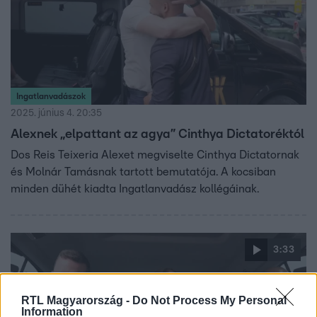
Ingatlanvadászok
2025. június 4. 20:35
Alexnek „elpattant az agya” Cinthya Dictatoréktól
Dos Reis Teixeria Alexet megviselte Cinthya Dictatornak
és Molnár Tamásnak tartott bemutatója. A kocsiban
minden dühét kiadta Ingatlanvadász kollégáinak.
3:33
RTL Magyarország -
Do Not Process My Personal
Information