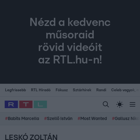
Nézd a kedvenc
műsoraid
rövid videóit
az RTL.hu-n!
Legfrissebb
RTL Híradó
Fókusz
Sztárhírek
Randi
Celeb vagyok, me
#
Babits Marcella
#
Szellő István
#
Most Wanted
#
Gallusz Niko
LESKÓ ZOLTÁN