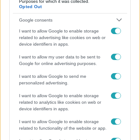
Purposes for which it was collected.
Opted Out
Google consents
Fókusz
I want to allow Google to enable storage
2022. augusztus 19. 17:27
related to advertising like cookies on web or
device identifiers in apps.
Legendák és a fiatal nemzedék a Strand
Fesztiválon: Charlie a Wellhelloval, a KFT a
I want to allow my user data to be sent to
Carson Comával lépett színpadra
Google for online advertising purposes.
A Horváth Charlie és Wellhello és a KFT, Carson Coma
I want to allow Google to send me
koprodukció a Hajógyár és a Strand Fesztivál új
personalized advertising.
sorozatának része.
I want to allow Google to enable storage
related to analytics like cookies on web or
device identifiers in apps.
23:50
I want to allow Google to enable storage
related to functionality of the website or app.