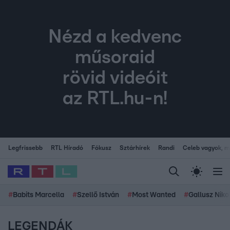
Nézd a kedvenc
műsoraid
rövid videóit
az RTL.hu-n!
Legfrissebb
RTL Híradó
Fókusz
Sztárhírek
Randi
Celeb vagyok, me
#
Babits Marcella
#
Szellő István
#
Most Wanted
#
Gallusz Niko
LEGENDÁK