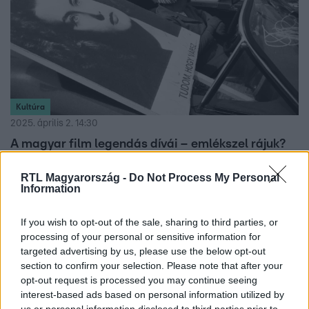
Kultúra
2025. április 2. 14:30
A magyar film legendás dívái – emlékszel rájuk?
Kik voltak a magyar film legikonikusabb színésznői?
RTL Magyarország -
Do Not Process My Personal
Karády Katalin, Tolnay Klári és más legendák, akik örökre
Information
beírták magukat a mozitörténelembe!
If you wish to opt-out of the sale, sharing to third parties, or
processing of your personal or sensitive information for
targeted advertising by us, please use the below opt-out
6:50
section to confirm your selection. Please note that after your
opt-out request is processed you may continue seeing
interest-based ads based on personal information utilized by