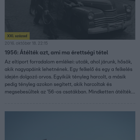
XXI. század
2016. október 18. 22:15
1956: Átélték azt, ami ma érettségi tétel
Az eltiport forradalom emlékei: utcák, ahol járunk, hősök,
akik nagyapáink lehetnének. Egy felkelő és egy a felkelés
idején dolgozó orvos. Egyikük tényleg harcolt, a másik
pedig tényleg azokon segített, akik harcoltak és
megsebesültek az ’56-os csatákban. Mindketten átélték
azt, ami ma érettségi tétel.