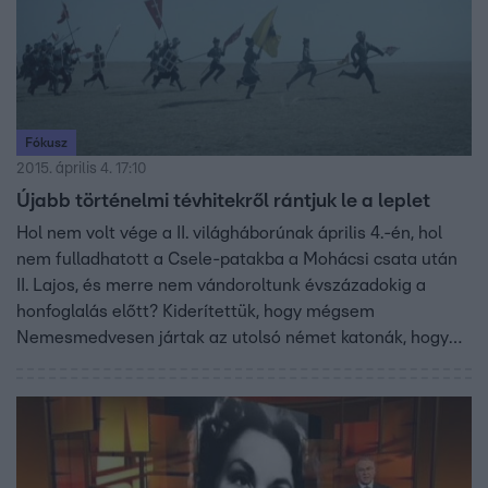
Fókusz
2015. április 4. 17:10
Újabb történelmi tévhitekről rántjuk le a leplet
Hol nem volt vége a II. világháborúnak április 4.-én, hol
nem fulladhatott a Csele-patakba a Mohácsi csata után
II. Lajos, és merre nem vándoroltunk évszázadokig a
honfoglalás előtt? Kiderítettük, hogy mégsem
Nemesmedvesen jártak az utolsó német katonák, hogy
mégsem a csata helyszínére épült a Mohácsi Nemzeti
Emlékhely, és hogy feltételezhetően mégsem a Vereckei
hágón át jött be a legtöbb magyar a Kárpát-medencébe.
Jász Zoltán riportja.