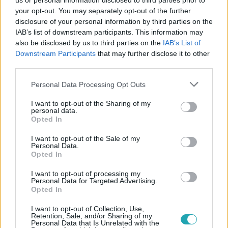
us or personal information disclosed to third parties prior to
your opt-out. You may separately opt-out of the further
disclosure of your personal information by third parties on the
IAB’s list of downstream participants. This information may
also be disclosed by us to third parties on the
IAB’s List of
Downstream Participants
that may further disclose it to other
Fókusz
third parties.
2022. szeptember 17. 19:25
Please note that this website/app uses one or more Google
Personal Data Processing Opt Outs
Hol születtek, éltek és alkottak a magyar rock
services and may gather and store information including but
legendás alakjai?
not limited to your visit or usage behaviour. You may click to
I want to opt-out of the Sharing of my
personal data.
grant or deny consent to Google and its third-party tags to
Radics Bélától Cseh Tamásig a Fókusz körbebuszozta
Opted In
use your data for below specified purposes in below Google
Budapestet.
consent section.
I want to opt-out of the Sale of my
Personal Data.
Opted In
7:24
I want to opt-out of processing my
Personal Data for Targeted Advertising.
Opted In
I want to opt-out of Collection, Use,
Retention, Sale, and/or Sharing of my
Personal Data that Is Unrelated with the