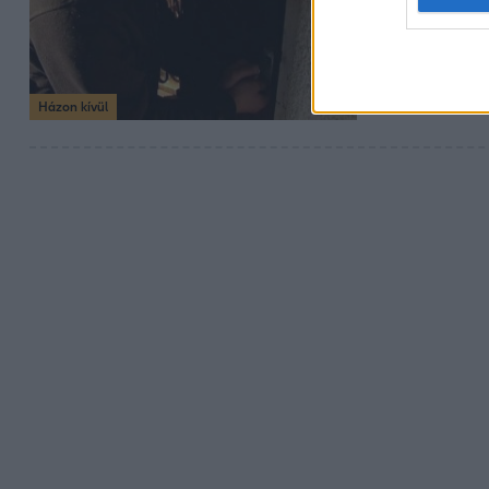
A nénit kirabolt
védekeznek, de í
Házon kívül