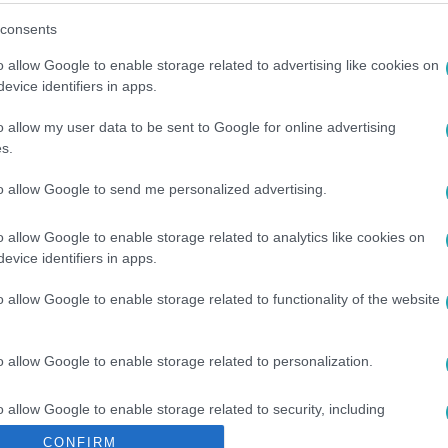
zony csúnyán lebukott: a nyakában hordj
consents
ágmegváltó tervet eszelt ki annak érdekében, hogy kevesebb lop
o allow Google to enable storage related to advertising like cookies on
ott fém mellett egy megdöbbentő ereklye is előkerült az ellenő
evice identifiers in apps.
o allow my user data to be sent to Google for online advertising
s.
to allow Google to send me personalized advertising.
:20
o allow Google to enable storage related to analytics like cookies on
 titkos ajtót találnak a Hotel Margaretb
evice identifiers in apps.
i munkák elvégzése közben Tamás és Feri bá egy rejtélyes bejár
o allow Google to enable storage related to functionality of the website
étfői epizódjából 21:10-kor az RTL Klubon!
o allow Google to enable storage related to personalization.
5
o allow Google to enable storage related to security, including
cation functionality and fraud prevention, and other user protection.
etlen szó a közbiztonság
CONFIRM