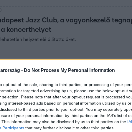
0
udapest Jazz Club, a vagyonkezelő tegna
 a koncerthelyet
ehetetlen helyzet elé állította őket.
arország -
Do Not Process My Personal Information
9
árták be a dolgozókat egy indiai IT cég é
to opt-out of the sale, sharing to third parties, or processing of your per
formation for targeted advertising by us, please use the below opt-out s
vozzanak munkaidőben
r selection. Please note that after your opt-out request is processed y
eing interest-based ads based on personal information utilized by us or
nevű cég nyilvánosan kért bocsánatot.
disclosed to third parties prior to your opt-out. You may separately opt-
losure of your personal information by third parties on the IAB’s list of
. This information may also be disclosed by us to third parties on the
IA
Participants
that may further disclose it to other third parties.