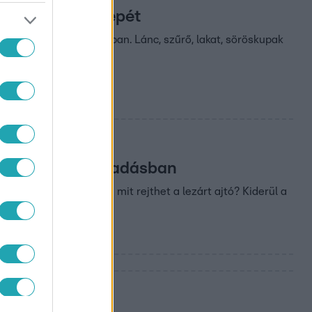
a Vilmos fényképét
ás legyen a kisboltjában. Lánc, szűrő, lakat, söröskupak
rzés során.
en – a következő adásban
atra bukkannak. Vajon mit rejthet a lezárt ajtó? Kiderül a