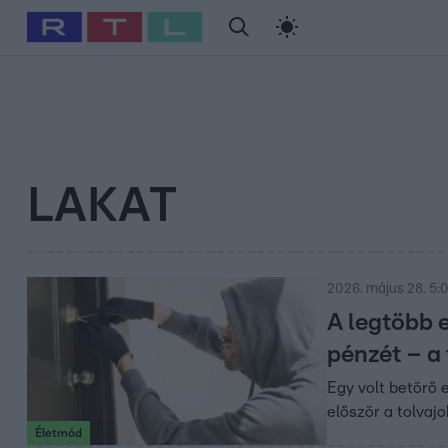
#
Babits Marcella
#
Szellő István
#
Most Wanted
#
Gallusz Ni
LAKAT
2026. május 28. 5:
A legtöbb 
pénzét – a 
Egy volt betörő 
először a tolvaj
Életmód