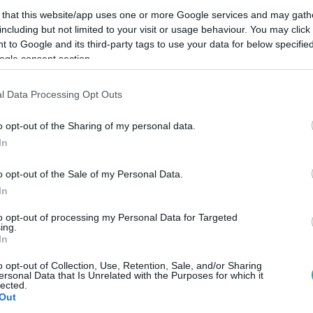
 that this website/app uses one or more Google services and may gath
9:26
including but not limited to your visit or usage behaviour. You may click 
ltak 50 százalék tulajdonrészt a cégükbő
 to Google and its third-party tags to use your data for below specifi
ogle consent section.
rök Gergő a SafeBeBaggel érkeztek a Cápákhoz, akiknek egy kül
s táskájuk alapanyagát, az ingyen megkapja cégük felét. A vide
l Data Processing Opt Outs
nyag.
o opt-out of the Sharing of my personal data.
In
:30
ját zsenialitásától a vállalkozó – design
o opt-out of the Sale of my Personal Data.
In
to opt-out of processing my Personal Data for Targeted
lyan találmánnyal állt a Cápák elé, amivel úgy érzi, világsiker
ing.
an eredményt elérni, mint amit a biciklik nyeregcsövébe rejtett
In
elért.
o opt-out of Collection, Use, Retention, Sale, and/or Sharing
ersonal Data that Is Unrelated with the Purposes for which it
lected.
Out
40