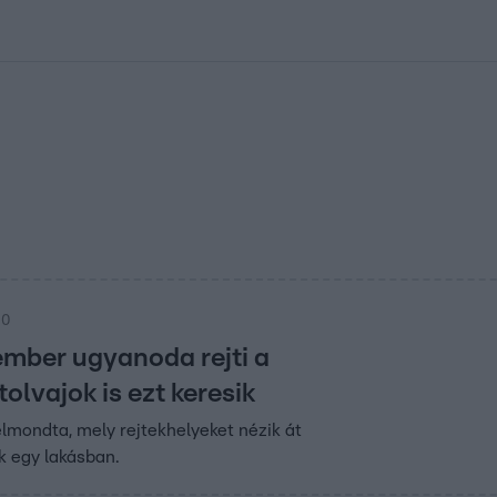
kolett
#
Időjárás
#
RTL műsor
#
Víz
#
Magyar Péter
#
Csillagjeg
00
ember ugyanoda rejti a
tolvajok is ezt keresik
elmondta, mely rejtekhelyeket nézik át
ok egy lakásban.