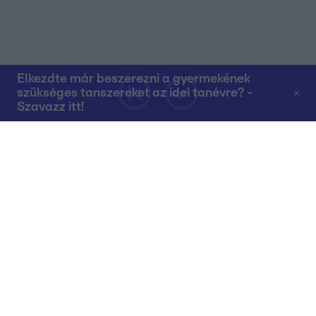
Elkezdte már beszerezni a gyermekének
szükséges tanszereket az idei tanévre? -
Szavazz itt!