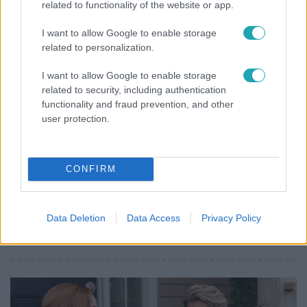
related to functionality of the website or app.
I want to allow Google to enable storage
related to personalization.
I want to allow Google to enable storage
related to security, including authentication
functionality and fraud prevention, and other
user protection.
A mi kis falunk
2026. február 19. 13:00
A mi kis falunk jubileumi mozifesztivál – Egy este,
CONFIRM
amikor az ország Pajkaszegre költözik
Tíz év. Tíz évnyi nevetés, szállóigévé vált mondatok,
Data Deletion
Data Access
Privacy Policy
szerethető karakterek és országos rajongás. A mi kis
falunk 2026-ban jubilál.