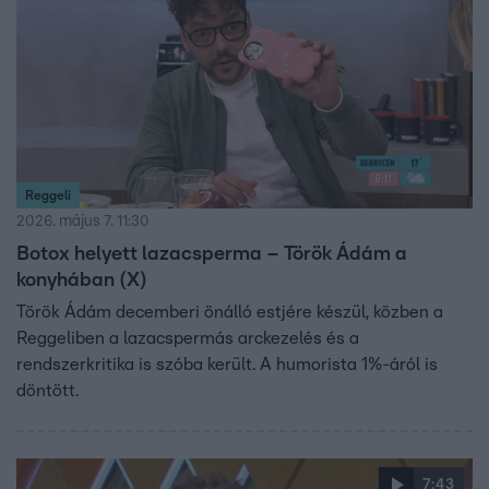
Reggeli
2026. május 7. 11:30
Botox helyett lazacsperma – Török Ádám a
konyhában (X)
Török Ádám decemberi önálló estjére készül, közben a
Reggeliben a lazacspermás arckezelés és a
rendszerkritika is szóba került. A humorista 1%-áról is
döntött.
7:43