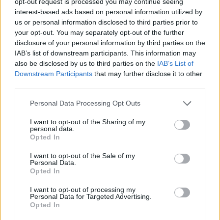
opt-out request is processed you may continue seeing
interest-based ads based on personal information utilized by
us or personal information disclosed to third parties prior to
your opt-out. You may separately opt-out of the further
disclosure of your personal information by third parties on the
IAB’s list of downstream participants. This information may
also be disclosed by us to third parties on the
IAB’s List of
Downstream Participants
that may further disclose it to other
third parties.
Bulvár
Please note that this website/app uses one or more Google
Personal Data Processing Opt Outs
2026. március 2. 19:00
services and may gather and store information including but
Molnár Áron bajba került, egy rajongó sietett a
not limited to your visit or usage behaviour. You may click to
I want to opt-out of the Sharing of my
personal data.
segítségére
grant or deny consent to Google and its third-party tags to
Opted In
use your data for below specified purposes in below Google
Molnár Áron különleges történetet osztott meg, hogyan
consent section.
I want to opt-out of the Sale of my
segített egy követője Veszprémben egy műszaki
Personal Data.
probléma megoldásában.
Opted In
I want to opt-out of processing my
Personal Data for Targeted Advertising.
Opted In