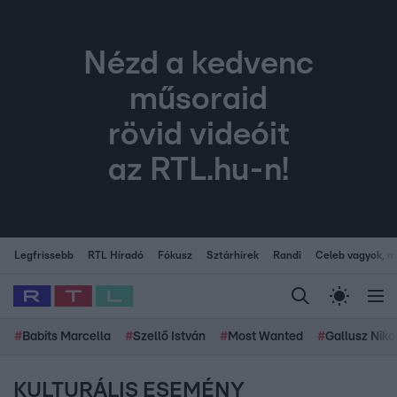
Nézd a kedvenc
műsoraid
rövid videóit
az RTL.hu-n!
Legfrissebb
RTL Híradó
Fókusz
Sztárhírek
Randi
Celeb vagyok, me
#
Babits Marcella
#
Szellő István
#
Most Wanted
#
Gallusz Niko
KULTURÁLIS ESEMÉNY