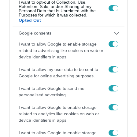
I want to opt-out of Collection, Use,
Retention, Sale, and/or Sharing of my
Personal Data that Is Unrelated with the
Purposes for which it was collected.
Opted Out
Google consents
I want to allow Google to enable storage
related to advertising like cookies on web or
A mi kis falunk
device identifiers in apps.
2026. február 19. 13:05
A mi kis falunk jubileumi mozifesztivál
I want to allow my user data to be sent to
Google for online advertising purposes.
programleírás
Tíz év. Tíz évnyi nevetés, szállóigévé vált mondatok,
I want to allow Google to send me
szerethető karakterek és országos rajongás. A mi kis
personalized advertising.
falunk 2026-ban jubilál. Mutatjuk a mozifesztivál
I want to allow Google to enable storage
programját.
related to analytics like cookies on web or
device identifiers in apps.
I want to allow Google to enable storage
1:00