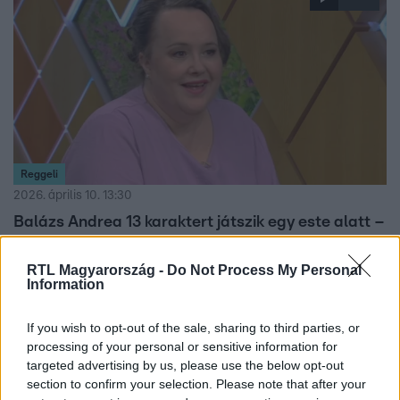
Reggeli
2026. április 10. 13:30
Balázs Andrea 13 karaktert játszik egy este alatt –
elképesztő kihívás a színpadon
RTL Magyarország -
Do Not Process My Personal
Balázs Andrea 13 szerepet formál meg a Leenane szépe
Information
című előadásban. A színésznő a színházi kihívásokról,
kulisszatitkokról is beszélt a Reggeliben.
If you wish to opt-out of the sale, sharing to third parties, or
processing of your personal or sensitive information for
targeted advertising by us, please use the below opt-out
section to confirm your selection. Please note that after your