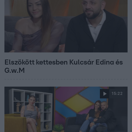
Elszökött kettesben Kulcsár Edina és
G.w.M
15:22