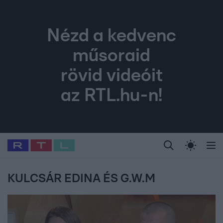
Nézd a kedvenc
műsoraid
rövid videóit
az RTL.hu-n!
Legfrissebb
RTL Híradó
Fókusz
Sztárhírek
Randi
Celeb vagyok, me
#
Babits Marcella
#
Szellő István
#
Most Wanted
#
Gallusz Niko
KULCSÁR EDINA ÉS G.W.M