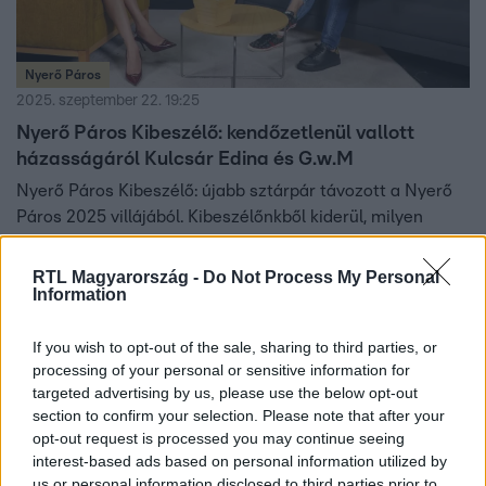
Nyerő Páros
2025. szeptember 22. 19:25
Nyerő Páros Kibeszélő: kendőzetlenül vallott
házasságáról Kulcsár Edina és G.w.M
Nyerő Páros Kibeszélő: újabb sztárpár távozott a Nyerő
Páros 2025 villájából. Kibeszélőnkből kiderül, milyen
élménnyel távoztak a realityből.
RTL Magyarország -
Do Not Process My Personal
Information
5:18
If you wish to opt-out of the sale, sharing to third parties, or
processing of your personal or sensitive information for
targeted advertising by us, please use the below opt-out
section to confirm your selection. Please note that after your
opt-out request is processed you may continue seeing
interest-based ads based on personal information utilized by
us or personal information disclosed to third parties prior to