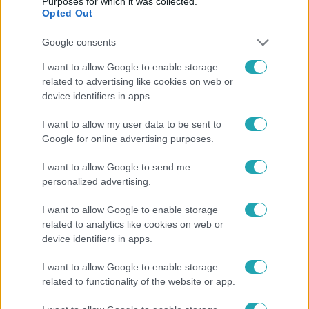
Purposes for which it was collected.
Opted Out
Google consents
Nyerő Páros
I want to allow Google to enable storage
2025. szeptember 5. 11:00
related to advertising like cookies on web or
Influenszer, szépségkirálynő, családanya –
device identifiers in apps.
Minden, ami érdekel Kulcsár Edina életéről
I want to allow my user data to be sent to
Több, mint egy évtizede ismerjük már, élete néha olyan,
Google for online advertising purposes.
mint egy nyitott könyv - ám mindig képes újat mutatni. Ő
Kulcsár Edina, aki a Nyerő Páros 2025-ben és a
I want to allow Google to send me
Sztárboxban is megmutatja, milyen is valójában.
personalized advertising.
I want to allow Google to enable storage
related to analytics like cookies on web or
1:50
device identifiers in apps.
I want to allow Google to enable storage
related to functionality of the website or app.