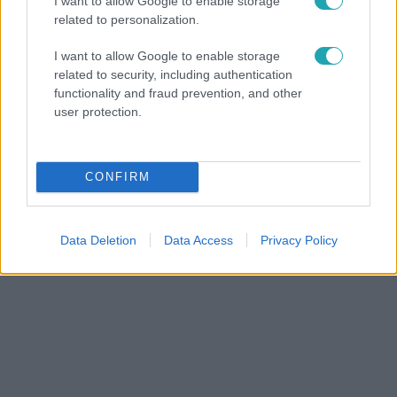
I want to allow Google to enable storage
related to personalization.
I want to allow Google to enable storage
related to security, including authentication
Nyerő Páros
functionality and fraud prevention, and other
2025. szeptember 5. 4:00
user protection.
Bárdosi-Bódi balhé, kiesés, baleset – feszült
pillanatok a Nyerő Párosban
Kulcsár Edináék autós balesete, Dietz Gusztáv
CONFIRM
békejobbja és az első szimpátiaszavazás: ez történt a
Nyerő Páros legújabb epizódjában.
Data Deletion
Data Access
Privacy Policy