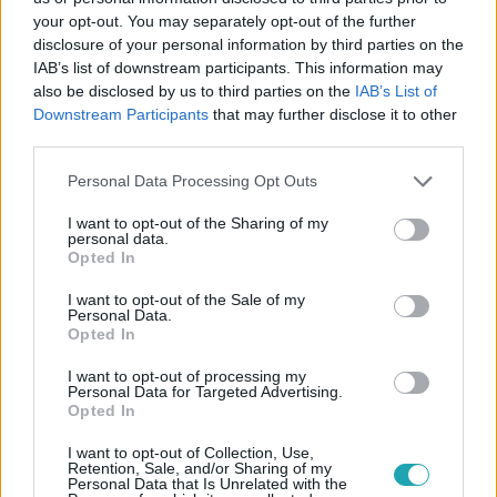
your opt-out. You may separately opt-out of the further
disclosure of your personal information by third parties on the
IAB’s list of downstream participants. This information may
Nyerő Páros
also be disclosed by us to third parties on the
IAB’s List of
2025. szeptember 17. 9:12
Downstream Participants
that may further disclose it to other
„Kulcsár Edina az ágyban egy állat” – G.w.M titkos
third parties.
fétiséről vallott az RTL.hu kamerái előtt
Please note that this website/app uses one or more Google
Personal Data Processing Opt Outs
A 2025-ös Nyerő Párosban Kulcsár Edina és férje, G.w.M
services and may gather and store information including but
még mindig versenyben vannak a trófeáért – a villába
not limited to your visit or usage behaviour. You may click to
I want to opt-out of the Sharing of my
personal data.
való beköltözésük előtt kendőzetlenül meséltek a
grant or deny consent to Google and its third-party tags to
Opted In
házasságukról.
use your data for below specified purposes in below Google
consent section.
I want to opt-out of the Sale of my
Personal Data.
Opted In
I want to opt-out of processing my
Personal Data for Targeted Advertising.
Opted In
I want to opt-out of Collection, Use,
Retention, Sale, and/or Sharing of my
Personal Data that Is Unrelated with the