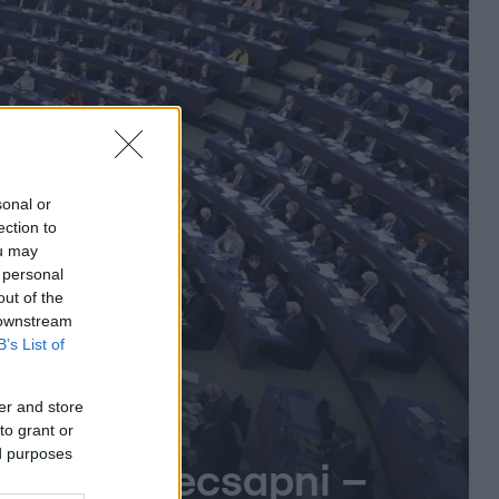
sonal or
ection to
ou may
 personal
out of the
 downstream
B’s List of
er and store
to grant or
ed purposes
óbálnak becsapni –