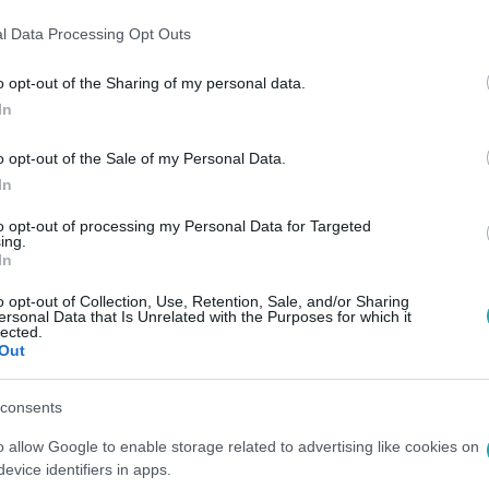
 álhírekkel szemben
l Data Processing Opt Outs
o opt-out of the Sharing of my personal data.
In
:27
o opt-out of the Sale of my Personal Data.
ágon az igazságon túli logika kezdett e
In
, hogy nem csak ez van
to opt-out of processing my Personal Data for Targeted
ny megmutatta, hogy mégiscsak számít, ha jól dokumentált hír
ing.
In
a.
o opt-out of Collection, Use, Retention, Sale, and/or Sharing
ersonal Data that Is Unrelated with the Purposes for which it
lected.
Out
28
elle: 2023 sorsdöntő Orbán
consents
mára
o allow Google to enable storage related to advertising like cookies on
evice identifiers in apps.
szakértők ugyanakkor arra számítanak, hogy a