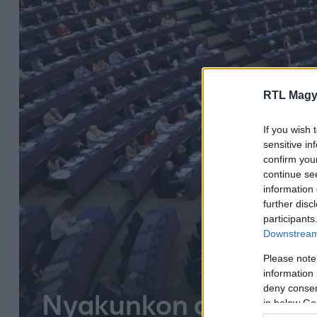
RTL Magy
If you wish 
sensitive in
confirm you
continue se
information 
further disc
participants
Downstream 
Please note
information 
deny consent
Nyakunkon az EP-vál
in below Go