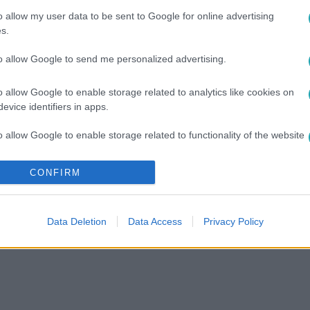
zt a válságot is kimozogja.
o allow my user data to be sent to Google for online advertising
s.
to allow Google to send me personalized advertising.
 23:50
o allow Google to enable storage related to analytics like cookies on
ett a hiteles média
evice identifiers in apps.
emző Műhely és a Medián Közvélemény-és Piackutató Intézet e
o allow Google to enable storage related to functionality of the website
ségi válságban van, illetve a közélet iránti érdeklődés általá
CONFIRM
o allow Google to enable storage related to personalization.
o allow Google to enable storage related to security, including
Data Deletion
Data Access
Privacy Policy
cation functionality and fraud prevention, and other user protection.