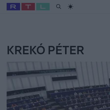
#
Babits Marcella
#
Szellő István
#
Most Wanted
#
Gallusz Ni
KREKÓ PÉTER