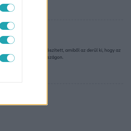
gy olyan kutatást készített, amiből az derül ki, hogy az
nosan csökkent Magyarországon.