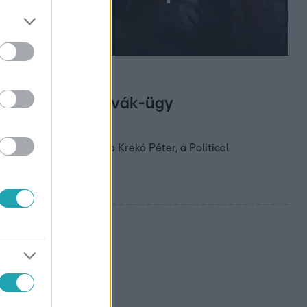
lharapózni, a Novák-ügy
 jelenik meg – mondta Krekó Péter, a Political