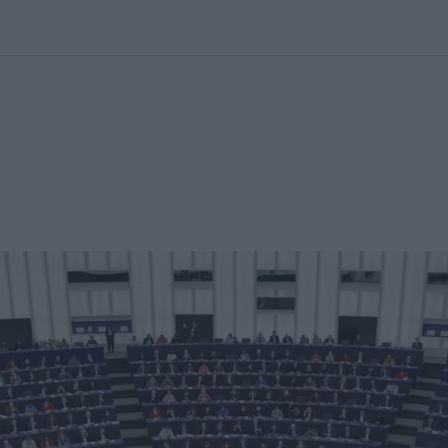
kolett
#
Időjárás
#
RTL műsor
#
Víz
#
Magyar Péter
#
Csillagjeg