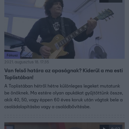
Fókusz
2021. augusztus 18. 17:35
Van felső határa az apaságnak? Kiderül a ma esti
Toplistában!
A Toplistában hétről hétre különleges legeket mutatunk
be önöknek. Ma estére olyan apukákat gyűjtöttünk össze,
akik 40, 50, vagy éppen 60 éves koruk után vágtak bele a
családalapításba vagy a családbővítésbe.