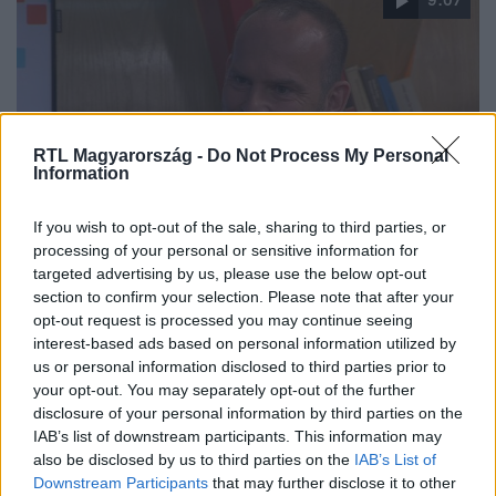
9:07
RTL Magyarország -
Do Not Process My Personal
Information
Reggeli
If you wish to opt-out of the sale, sharing to third parties, or
2020. július 9. 7:44
processing of your personal or sensitive information for
targeted advertising by us, please use the below opt-out
A függőség egy életre szól, de mit tehetünk a
section to confirm your selection. Please note that after your
visszaesés ellen?
opt-out request is processed you may continue seeing
A napokban lehetett olvasni a hírt, hogy az év végéig
interest-based ads based on personal information utilized by
us or personal information disclosed to third parties prior to
szünetet tart a Quimby együttes, mivel Kiss
your opt-out. You may separately opt-out of the further
Tibi frontember úgy döntött, hogy pihenésre van
disclosure of your personal information by third parties on the
szüksége, ezért terápiás céllal visszavonul. Ennek
IAB’s list of downstream participants. This information may
apropóján beszélgettünk a visszaesés veszélyeiről Dudits
also be disclosed by us to third parties on the
IAB’s List of
Dénessel.
Downstream Participants
that may further disclose it to other