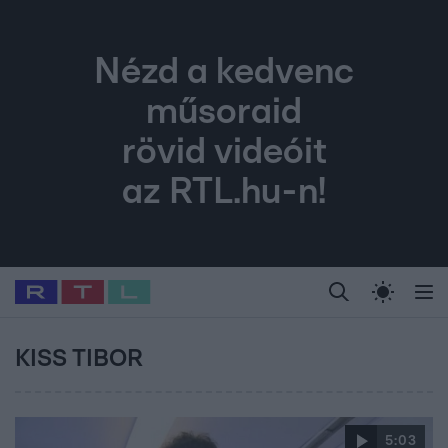
Nézd a kedvenc
műsoraid
rövid videóit
az RTL.hu-n!
Legfrissebb
RTL Híradó
Fókusz
Sztárhírek
Randi
Celeb vagyok, me
#
Sebestyén Balázs
#
RTL műsor
#
Dj Oti
#
Babits Marcella
#
KISS TIBOR
5:03