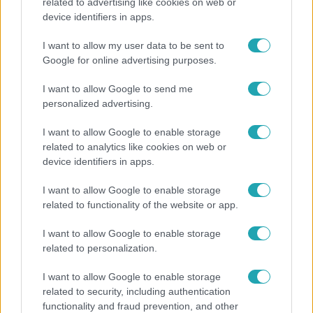
related to advertising like cookies on web or
device identifiers in apps.
I want to allow my user data to be sent to
Google for online advertising purposes.
I want to allow Google to send me
personalized advertising.
I want to allow Google to enable storage
related to analytics like cookies on web or
device identifiers in apps.
I want to allow Google to enable storage
Portré
related to functionality of the website or app.
2013. július 7. 22:35
Kiss Tibor ereiben lüktet a művészet
I want to allow Google to enable storage
related to personalization.
Gyermekkorában rendszeresen világgá ment, csillagász
szeretett volna lenni, később állandóan rajzolt, majd
I want to allow Google to enable storage
verseket írt. Aztán jött a zene, a nagy szerelem. Kiss Tibi,
related to security, including authentication
a Quimby frontembere szerint a muzsika egy izgalmas
functionality and fraud prevention, and other