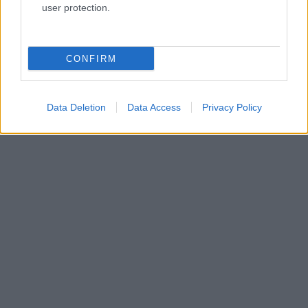
user protection.
szerető, akit nem hagyhat el a vászonért.
CONFIRM
Data Deletion
Data Access
Privacy Policy