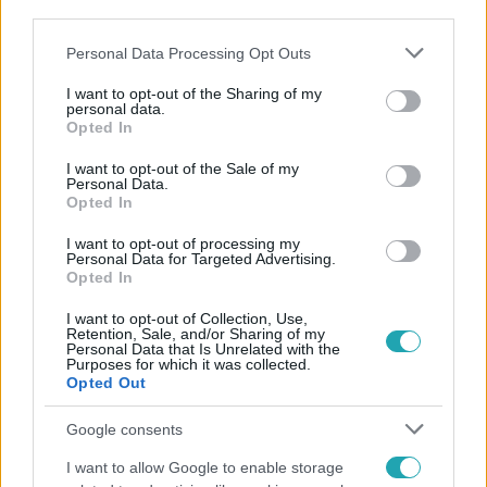
third parties.
Please note that this website/app uses one or more Google
Personal Data Processing Opt Outs
services and may gather and store information including but
not limited to your visit or usage behaviour. You may click to
I want to opt-out of the Sharing of my
personal data.
grant or deny consent to Google and its third-party tags to
Opted In
use your data for below specified purposes in below Google
consent section.
I want to opt-out of the Sale of my
Personal Data.
Opted In
I want to opt-out of processing my
Personal Data for Targeted Advertising.
Celebklub
Opted In
2016. szeptember 2. 12:00
I want to opt-out of Collection, Use,
EXKLUZÍV: Varázslatos interjú a szülinapos
Retention, Sale, and/or Sharing of my
Quimbyvel!
Personal Data that Is Unrelated with the
Purposes for which it was collected.
Negyed évszázad! Bizony, az egy ember életében is
Opted Out
rengeteg mindent felölel, nemhogy egy zenekaréban. 25
Google consents
éve indult újtára a banda, egy igazán hosszú múltra tekint
vissza. Erről mesélnek őszinte szívvel és lélekkel Kiss
I want to allow Google to enable storage
Tibiék.