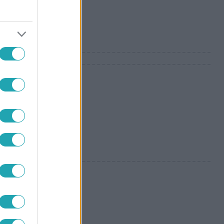
ssel”
sta