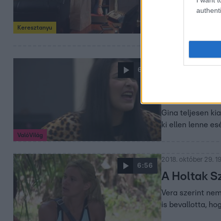
Gina kiszúrta, h
authenti
lányokat figyeli
Keresztanyu
2020. december 21.
6:33
Balhé a Vil
uralkodni 
Gina teljesen k
ki ellen lenne es
ValóVilág
2018. október 29. 1
6:56
A Holtak Sz
Vera szerint nem
is bevallotta, ho