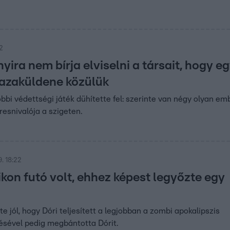
12
ira nem bírja elviselni a társait, hogy e
hazaküldene közülük
bbi védettségi játék dühítette fel: szerinte van négy olyan em
esnivalója a szigeten.
. 18:22
ikon futó volt, ehhez képest legyőzte egy
te jól, hogy Dóri teljesített a legjobban a zombi apokalipszis
désével pedig megbántotta Dórit.