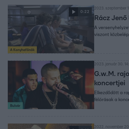
2023. szeptember 1
0:22
Rácz Jenő 
A versenyhelyzet
viszont közbelép
A Konyhafőnök
2023. január 30. 14
G.w.M. raj
koncertjei
Elkezdődött a ra
félórásak a konc
Bulvár
2022. november 20.