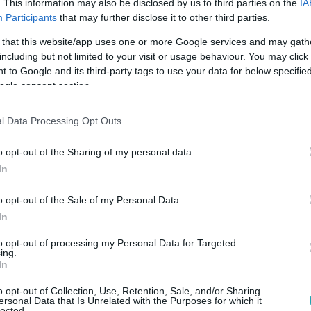
. This information may also be disclosed by us to third parties on the
IA
vetélytársa miatt (09.02.)
Participants
that may further disclose it to other third parties.
dvarlója a kerti munkákon kapott össze. További részletek a 
 that this website/app uses one or more Google services and may gath
ől az RTL Klubon.
including but not limited to your visit or usage behaviour. You may click 
 to Google and its third-party tags to use your data for below specifi
ogle consent section.
l Data Processing Opt Outs
. 20:25
mre, pakolj és menj!” – a férfi nem tudta
o opt-out of the Sharing of my personal data.
In
t rá, hogy ennyi férfivel kell majd versenybe szállnia, hogy el
o opt-out of the Sale of my Personal Data.
zik. A gazdasszony utánasietett, hogy tisztázzák a történteke
In
dést, amit ebben a szituációban lehetett: „Ki fogja nekem az 
to opt-out of processing my Personal Data for Targeted
ing.
In
. 8:10
o opt-out of Collection, Use, Retention, Sale, and/or Sharing
etesen gusztustalan” – Falusi Mariannak 
ersonal Data that Is Unrelated with the Purposes for which it
lected.