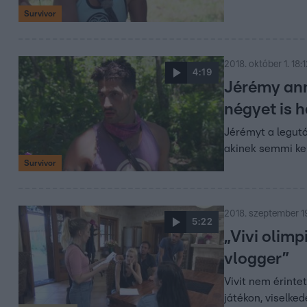
Survivor
2018. október 1. 18:
4:19
Jérémy anny
négyet is 
Jérémyt a legutó
akinek semmi ker
Survivor
2018. szeptember 19
5:22
„Vivi olimp
vlogger”
Vivit nem érintet
játékon, viselke