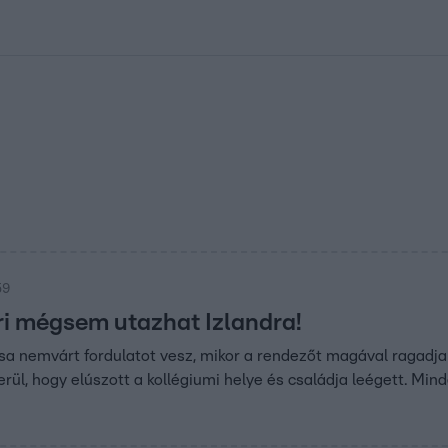
kolett
#
Időjárás
#
RTL műsor
#
Víz
#
Magyar Péter
#
Csillagjeg
59
i mégsem utazhat Izlandra!
sa nemvárt fordulatot vesz, mikor a rendezőt magával ragadj
derül, hogy elúszott a kollégiumi helye és családja leégett. Mi