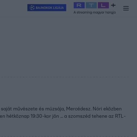
y
#
RTL+
#
Exek csatája 2026
#
Celeb vagyok, ments ki innen
#
H
a saját művészete és múzsája, Mercédesz. Nóri eközben
nden hétköznap 19:30-kor jön ... a szomszéd tehene az RTL-