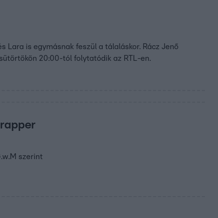
és Lara is egymásnak feszül a tálaláskor. Rácz Jenő
ütörtökön 20:00-tól folytatódik az RTL-en.
 rapper
G.w.M szerint