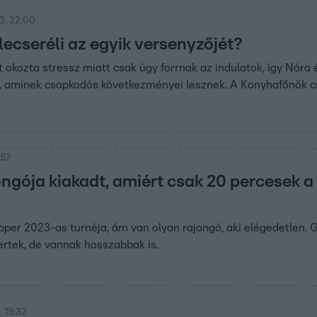
3. 22:00
lecseréli az egyik versenyzőjét?
 okozta stressz miatt csak úgy forrnak az indulatok, így Nóra 
, aminek csapkodós következményei lesznek. A Konyhafőnök cs
:57
ongója kiakadt, amiért csak 20 percesek a
pper 2023-as turnéja, ám van olyan rajongó, aki elégedetlen. 
ertek, de vannak hosszabbak is.
 19:32