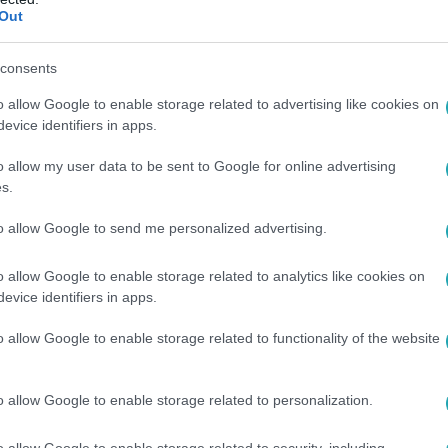
 okoz az új katatörvény
Out
t a törvénymódosítás csak azt segíti elő, hogy újra „ügyeskedé
consents
 végezni Magyarországon.
o allow Google to enable storage related to advertising like cookies on
evice identifiers in apps.
00
o allow my user data to be sent to Google for online advertising
dt a szobatársaira: „Miért kell ezt
s.
to allow Google to send me personalized advertising.
ni a tanyasi tempót, amit mi sem demonstrál jobban, mint Pi
ttjának második reggele.
o allow Google to enable storage related to analytics like cookies on
evice identifiers in apps.
o allow Google to enable storage related to functionality of the website
:57
dar csúnyán lebukott
o allow Google to enable storage related to personalization.
.
o allow Google to enable storage related to security, including