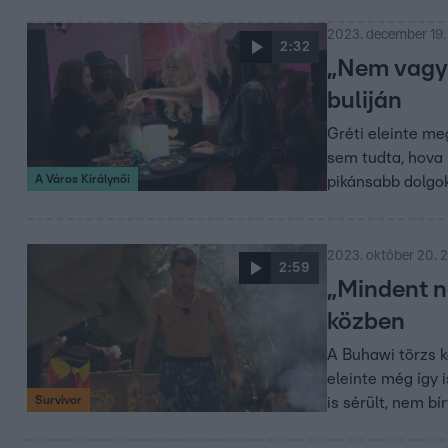
2023. december 19.
2:32
„Nem vagyok
buliján
Gréti eleinte me
sem tudta, hova k
A Város Királynői
pikánsabb dolgok 
2023. október 20. 
2:59
„Mindent ne
közben
A Buhawi törzs 
eleinte még így 
Survivor
is sérült, nem b