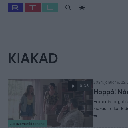
#
Babits Marcella
#
Szellő István
#
Most Wanted
#
Gallusz Ni
KIAKAD
2024. január 9. 22:
0:35
Hoppá! Nór
Francois forgatá
kiakad, mikor ki
en!
... a szomszéd tehene