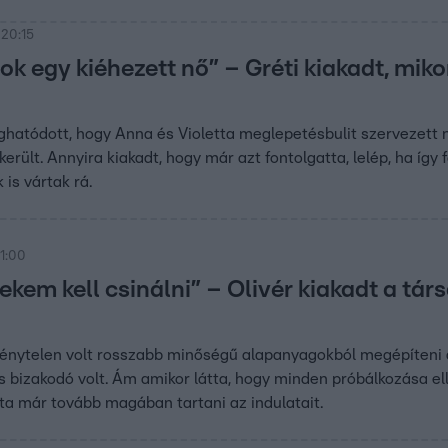
 20:15
 egy kiéhezett nő” – Gréti kiakadt, mikor
ghatódott, hogy Anna és Violetta meglepetésbulit szervezett n
erült. Annyira kiakadt, hogy már azt fontolgatta, lelép, ha így 
is vártak rá.
21:00
kem kell csinálni” – Olivér kiakadt a társ
kénytelen volt rosszabb minőségű alapanyagokból megépíteni 
is bizakodó volt. Ám amikor látta, hogy minden próbálkozása 
írta már tovább magában tartani az indulatait.