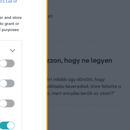
B’s List of
Házasodna a gazda ma esti
er and store
to grant or
ed purposes
, hogyan fogalmazzon, hogy ne legyen
nyerje Vera kegyeit, ezért inkább úgy döntött, hogy
t, azonban hangos szóváltásba keveredtek. Imre feltette a
550 eurómat megtéríteni, mert ennyibe került az utam?”
is