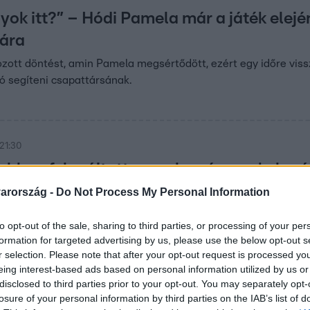
yok itt?” – Hódi Pamela már a játék elejé
ára
zott döntést, amin Pamela megsértődött, ezért egy időre viss
ó segíteni csapattársának.
 21:30
ebben felgyújtottam volna, és egy kalap
– Bogdányi Titanilla kiborult főzés közb
arország -
Do Not Process My Personal Information
on kiakadt, mert a rezsón nem úgy sikerültek az elemei, ahogy
to opt-out of the sale, sharing to third parties, or processing of your per
tanilla szörnyű haragra gerjedt.
formation for targeted advertising by us, please use the below opt-out s
r selection. Please note that after your opt-out request is processed y
eing interest-based ads based on personal information utilized by us or
. 7:00
disclosed to third parties prior to your opt-out. You may separately opt-
losure of your personal information by third parties on the IAB’s list of
„Nemcsak te vagy, hanem mi is vagyunk!”