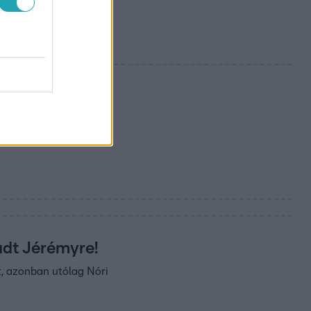
kadt Jérémyre!
t, azonban utólag Nóri