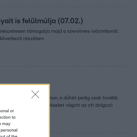
it is felülmúlja (07.02.)
ermészetesen támogatja majd a szerelmes ivócimborát.
 következő részében.
y”
 Archeológiai Központban, a dühét pedig csak tovább
agát, és válogatott sértéseket vágott az ott dolgozó
sonal or
ection to
ou may
 personal
out of the