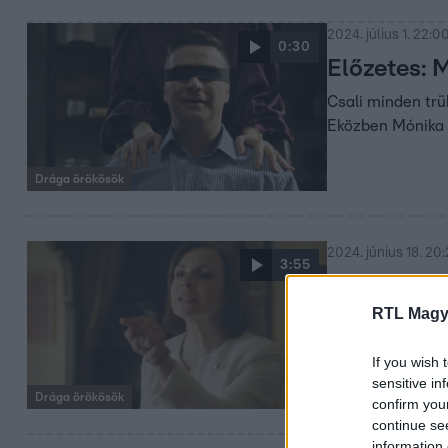
2024. július 1. 22:0
0:30
Előzetes: 
Csali minden trü
Eközben Mónika N
Drága örökösök
2024. június 18. 20
3:55
Idegbe jöt
RTL Magy
Szappanos Mónik
fokozta az, amit
If you wish 
fejéhez.
sensitive in
Drága örökösök
confirm you
continue se
information 