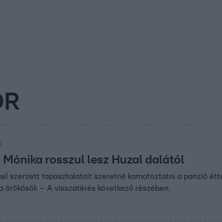
kolett
#
Időjárás
#
RTL műsor
#
Víz
#
Magyar Péter
#
Csillagjeg
OR
0
Mónika rosszul lesz Huzal dalától
el szerzett tapasztalatait szeretné kamatoztatni a panzió ét
a örökösök – A visszatérés következő részében.