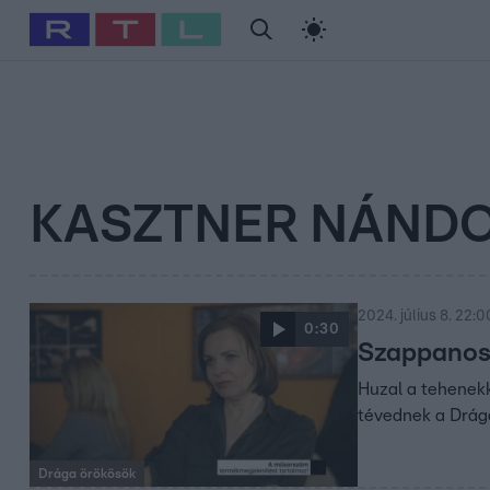
#
Babits Marcella
#
Szellő István
#
Most Wanted
#
Gallusz Ni
KASZTNER NÁND
2024. július 8. 22:0
0:30
Szappanos 
Huzal a tehenekk
tévednek a Drág
Drága örökösök