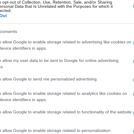
o opt-out of Collection, Use, Retention, Sale, and/or Sharing
vezett Tomika luxusrandit
ersonal Data that Is Unrelated with the Purposes for which it
lected.
nak?
Out
limuzinban ült Franciskával, amikor a jó
consents
ég egy örömhírt is kapott.
o allow Google to enable storage related to advertising like cookies on
evice identifiers in apps.
o allow my user data to be sent to Google for online advertising
0
s.
teni akart Mónikának, de lehet, hogy méh
to allow Google to send me personalized advertising.
eretné eltüntetni az DNS-vizsgálat eredményét és most már To
ossz módszert választott.
o allow Google to enable storage related to analytics like cookies on
evice identifiers in apps.
o allow Google to enable storage related to functionality of the website
9:10
énysértő dolgot kért az apjától,
o allow Google to enable storage related to personalization.