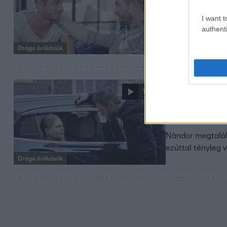
Franciskáé
I want t
Tomi és Francisk
authenti
volna. De mi kel
Drága örökösök
2020. február 28. 1
1:03
Olga komma
indult Bud
Nándor megtalál
ezúttal tényleg 
Drága örökösök