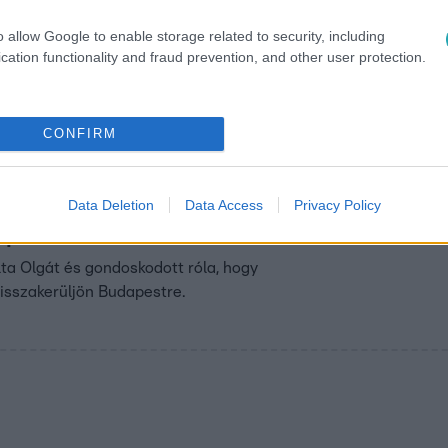
rt
o allow Google to enable storage related to security, including
a szerelme komolyabbra fordult, mint azt bárki gondolta
cation functionality and fraud prevention, and other user protection.
l ahhoz, hogy beteljesülhessen?
CONFIRM
9:10
ndós díszkísérettel
Data Deletion
Data Access
Privacy Policy
apestre
ta Olgát és gondoskodott róla, hogy
visszakerüljön Budapestre.