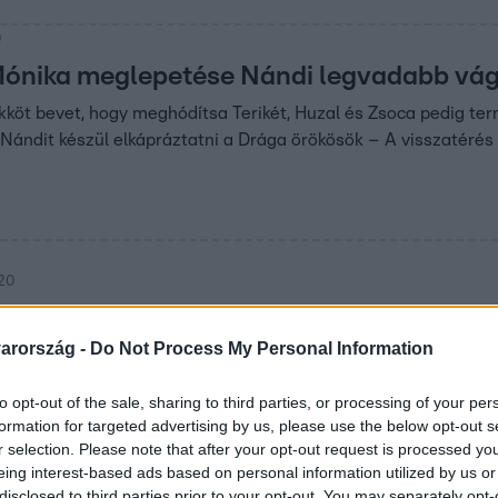
0
Mónika meglepetése Nándi legvadabb vágya
kköt bevet, hogy meghódítsa Terikét, Huzal és Zsoca pedig t
ándit készül elkápráztatni a Drága örökösök – A visszatérés
:20
t Mónika, a „bárdolatlan, bunkó, nőszemél
arország -
Do Not Process My Personal Information
a már azt is nehezen viselte, hogy hosszasan megváratták az
 a láda rejtegetett. Így egy ponton túl nem tudta visszafogni m
to opt-out of the sale, sharing to third parties, or processing of your per
formation for targeted advertising by us, please use the below opt-out s
r selection. Please note that after your opt-out request is processed y
eing interest-based ads based on personal information utilized by us or
disclosed to third parties prior to your opt-out. You may separately opt-