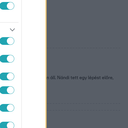
kasba nyúlt
mikának is érdekében áll. Nándi tett egy lépést előre,