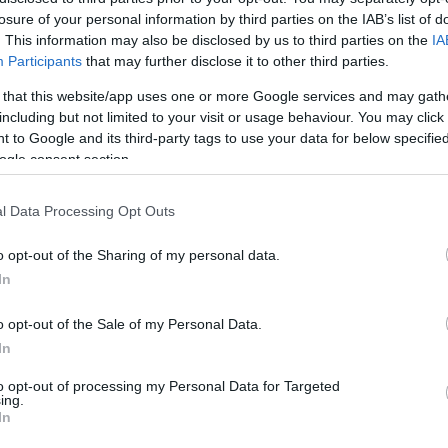
losure of your personal information by third parties on the IAB’s list of
:20
. This information may also be disclosed by us to third parties on the
IA
ónika csókolózás közben buknak le az ügy
Participants
that may further disclose it to other third parties.
ke az ökörapáti kocsmába mentek hódítani, miközben Nándi és
 that this website/app uses one or more Google services and may gath
felesége szakít félbe a Drága örökösök – A visszatérés követ
including but not limited to your visit or usage behaviour. You may click 
 to Google and its third-party tags to use your data for below specifi
ogle consent section.
l Data Processing Opt Outs
:38
ó nyomon van: Rebeka rejtegeti Jolikát
o opt-out of the Sharing of my personal data.
In
 sejti, hogy Tomika milyen hasznos tippet adott neki a nyom
át, és vele együtt a már-már felbecsülhetetlen értékű koronát
o opt-out of the Sale of my Personal Data.
In
to opt-out of processing my Personal Data for Targeted
ing.
In
0