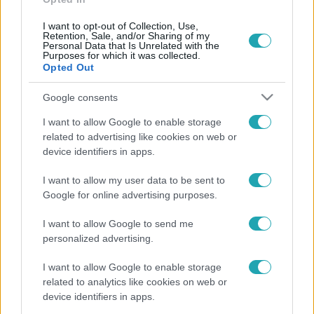
I want to opt-out of Collection, Use,
Retention, Sale, and/or Sharing of my
Personal Data that Is Unrelated with the
Purposes for which it was collected.
Opted Out
Belföld
2024. március 28. 14:36
Google consents
A Jólvanezígy műsorvezetője szerint megverte őt
I want to allow Google to enable storage
egy újpesti politikus
related to advertising like cookies on web or
A Jólvanezígy műsorvezetője azt állította, hogy megverte
device identifiers in apps.
őt Szabó Balázs újpesti önkormányzati képviselő a
I want to allow my user data to be sent to
válogatott meccse után. Az rtl.hu-nak a volt jobbikos
Google for online advertising purposes.
politikus azt mondta, „sajnos” nem került sor erőszakra. A
képviselő nem tervezi, hogy lemond mandátumáról.
I want to allow Google to send me
personalized advertising.
I want to allow Google to enable storage
related to analytics like cookies on web or
device identifiers in apps.