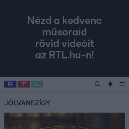
Nézd a kedvenc
műsoraid
rövid videóit
az RTL.hu-n!
Legfrissebb
RTL Híradó
Fókusz
Sztárhírek
Randi
Celeb vagyok, me
#
Babits Marcella
#
Szellő István
#
Most Wanted
#
Gallusz Niko
JÓLVANEZÍGY