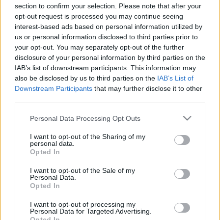
section to confirm your selection. Please note that after your
opt-out request is processed you may continue seeing
interest-based ads based on personal information utilized by
Reggeli
us or personal information disclosed to third parties prior to
2025. augusztus 12. 11:07
your opt-out. You may separately opt-out of the further
disclosure of your personal information by third parties on the
Csoki: Biztos, hogy nézni fogom a Jólvanezígy új
IAB’s list of downstream participants. This information may
évadát
also be disclosed by us to third parties on the
IAB’s List of
Szabó Márton, ismertebb nevén „Csoki”, búcsút int a
Downstream Participants
that may further disclose it to other
sikeres Jólvanezígy műsornak, hogy új irányba induljon. A
third parties.
döntés hátterében a Kétfarkú Kutya Párttal való
Please note that this website/app uses one or more Google
Personal Data Processing Opt Outs
együttműködés áll – bár párttag nem lesz, közös videókat
services and may gather and store information including but
terveznek készíteni. Csoki szerint elfogult lett a párttal
not limited to your visit or usage behaviour. You may click to
I want to opt-out of the Sharing of my
personal data.
kapcsolatban, míg alkotótársa, Nagy Ádám a műsor
grant or deny consent to Google and its third-party tags to
Opted In
függetlenségét szerette volna megőrizni, így útjaik
use your data for below specified purposes in below Google
consent section.
különválnak. YouTube-csatornája és stand-up fellépései
I want to opt-out of the Sale of my
Personal Data.
továbbra is folytatódnak.
Opted In
I want to opt-out of processing my
Personal Data for Targeted Advertising.
Opted In