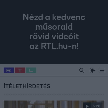
Nézd a kedvenc
műsoraid
rövid videóit
az RTL.hu-n!
Legfrissebb
RTL Híradó
Fókusz
Sztárhírek
Randi
Celeb vagyok, me
#
Babits Marcella
#
Szellő István
#
Most Wanted
#
Gallusz Niko
ÍTÉLETHÍRDETÉS
5:20