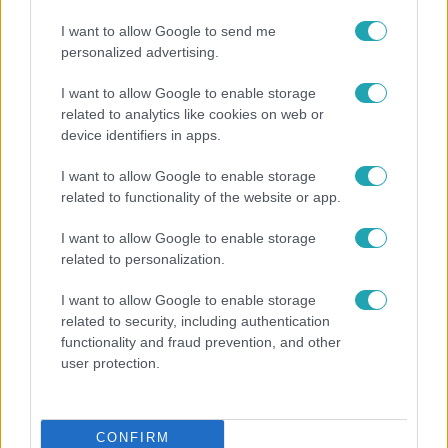
I want to allow Google to send me
personalized advertising.
Fókusz
I want to allow Google to enable storage
2018. szeptember 5. 15:30
related to analytics like cookies on web or
device identifiers in apps.
Rékasi Károly elsírta magát az ítélethirdetésen
Sokáig csak a könnyeit nyeldeste Rékasi Károly, miután a
I want to allow Google to enable storage
bíró hat hónap fogházbüntetésre ítélte azt az autóst,
related to functionality of the website or app.
akivel a színész több mint három éve a motorjával
I want to allow Google to enable storage
karambolozott. Az elmúlt évek feszültsége és fájdalma
related to personalization.
most nem otthon, a négy fal között, hanem itt, a
tárgyalóteremben tört ki belőle. A színésszel készült
I want to allow Google to enable storage
hosszabb interjú ITT.
related to security, including authentication
functionality and fraud prevention, and other
user protection.
CONFIRM