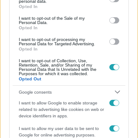
personal data.
grant or deny consent to Google and its third-party tags to
Opted In
use your data for below specified purposes in below Google
consent section.
I want to opt-out of the Sale of my
Personal Data.
Opted In
I want to opt-out of processing my
Personal Data for Targeted Advertising.
Opted In
Éjjel-Nappal Budapest
2019. március 13. 21:40
I want to opt-out of Collection, Use,
Retention, Sale, and/or Sharing of my
Hatalmas fordulattal zárult Joe tárgyalása
Personal Data that Is Unrelated with the
Purposes for which it was collected.
Végső ítéletet hirdettek Joe ügyében.
Opted Out
Google consents
I want to allow Google to enable storage
3:39
related to advertising like cookies on web or
device identifiers in apps.
I want to allow my user data to be sent to
Google for online advertising purposes.