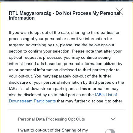
3:06
RTL Magyarország -
Do Not Process My Personal
Information
If you wish to opt-out of the sale, sharing to third parties, or
processing of your personal or sensitive information for
targeted advertising by us, please use the below opt-out
section to confirm your selection. Please note that after your
opt-out request is processed you may continue seeing
Éjjel-Nappal Budapest
interest-based ads based on personal information utilized by
2019. március 13. 21:40
us or personal information disclosed to third parties prior to
Kimondták a végső ítéletet Joe ügyében
your opt-out. You may separately opt-out of the further
disclosure of your personal information by third parties on the
Az új bizonyítékok fényében végső ítéletet mondtak Joe
IAB’s list of downstream participants. This information may
ügyében… Ha a teljes adásra vagy kíváncsi, akkor
also be disclosed by us to third parties on the
IAB’s List of
kattints ide!
Downstream Participants
that may further disclose it to other
third parties.
Please note that this website/app uses one or more Google
Personal Data Processing Opt Outs
services and may gather and store information including but
not limited to your visit or usage behaviour. You may click to
I want to opt-out of the Sharing of my