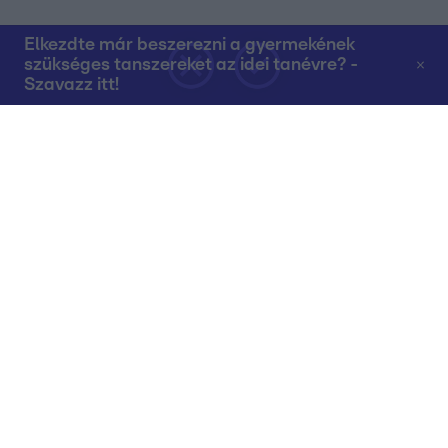
Elkezdte már beszerezni a gyermekének
szükséges tanszereket az idei tanévre? -
Szavazz itt!