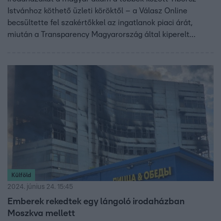
Istvánhoz köthető üzleti köröktől – a Válasz Online
becsültette fel szakértőkkel az ingatlanok piaci árát,
miután a Transparency Magyarország által kiperelt
iratokból kiderült a pontos vételár. Az viszont nem, hogy
mi alapján állapították meg az árat. Erre ma a kormánytól
sem kaptunk választ. Magyar Péter azt mondta az RTL
Híradónak, hogy feljelentést tesz az ügyben.
Külföld
2024. június 24. 15:45
Emberek rekedtek egy lángoló irodaházban
Moszkva mellett