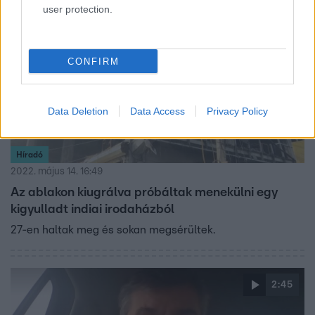
user protection.
1:39
CONFIRM
Data Deletion
Data Access
Privacy Policy
Híradó
2022. május 14. 16:49
Az ablakon kiugrálva próbáltak menekülni egy
kigyulladt indiai irodaházból
27-en haltak meg és sokan megsérültek.
2:45