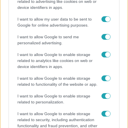
related to advertising like cookies on web or
device identifiers in apps.
I want to allow my user data to be sent to
1:24
Google for online advertising purposes.
I want to allow Google to send me
personalized advertising.
I want to allow Google to enable storage
related to analytics like cookies on web or
device identifiers in apps.
I want to allow Google to enable storage
Híradó
related to functionality of the website or app.
2022. június 9. 15:56
Egy elégedetlen ügyfél gyújthatta fel a dél-koreai
I want to allow Google to enable storage
irodaházat
related to personalization.
7-en meghaltak, 43-an megsérültek.
I want to allow Google to enable storage
related to security, including authentication
functionality and fraud prevention, and other