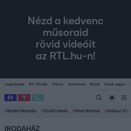
Nézd a kedvenc
műsoraid
rövid videóit
az RTL.hu-n!
Legfrissebb
RTL Híradó
Fókusz
Sztárhírek
Randi
Celeb vagyok, me
#
Babits Marcella
#
Szellő István
#
Most Wanted
#
Gallusz Niko
IRODAHÁZ