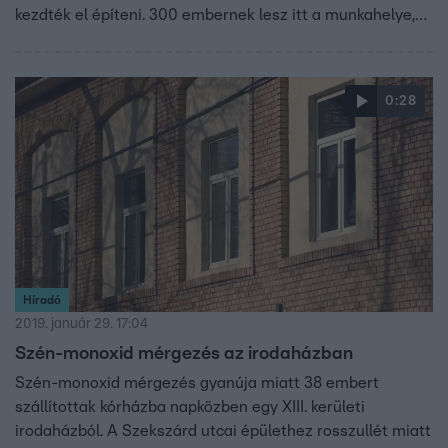
kezdték el építeni. 300 embernek lesz itt a munkahelye,
akik egy föld alatti alagúton is át tudnak majd menni a
parlamentbe.
0:28
Híradó
2019. január 29. 17:04
Szén-monoxid mérgezés az irodaházban
Szén-monoxid mérgezés gyanúja miatt 38 embert
szállítottak kórházba napközben egy XIII. kerületi
irodaházból. A Szekszárd utcai épülethez rosszullét miatt