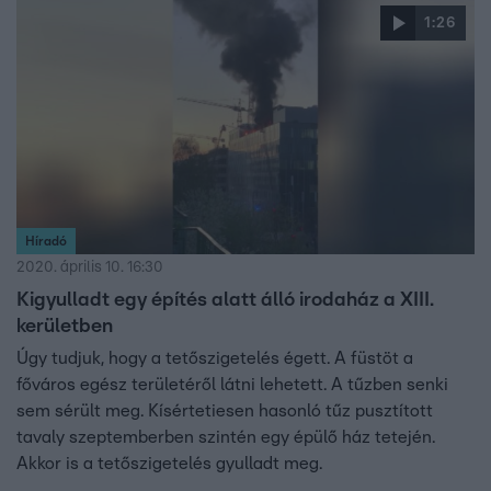
elnöke azt ígérte, hogy vasárnap reagál.
1:26
Híradó
2020. április 10. 16:30
Kigyulladt egy építés alatt álló irodaház a XIII.
kerületben
Úgy tudjuk, hogy a tetőszigetelés égett. A füstöt a
főváros egész területéről látni lehetett. A tűzben senki
sem sérült meg. Kísértetiesen hasonló tűz pusztított
tavaly szeptemberben szintén egy épülő ház tetején.
Akkor is a tetőszigetelés gyulladt meg.