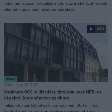
Több mint százan próbálják eloltani az irodaházat, videók
jelentek meg a bennrekedt emberekről.
2:51
Híradó
2024. május 29. 16:52
Csaknem 600 milliárdért, titokban vesz NER-es
cégektől irodaházakat az állam
Teljes titokban költ el az állam csaknem 600 milliárd
forintot irodaházakra, amelyeknek egy részét Tiborcz