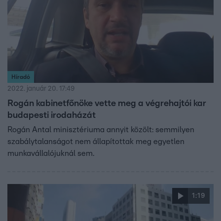
Híradó
2022. január 20. 17:49
Rogán kabinetfőnöke vette meg a végrehajtói kar
budapesti irodaházát
Rogán Antal minisztériuma annyit közölt: semmilyen
szabálytalanságot nem állapítottak meg egyetlen
munkavállalójuknál sem.
1:19