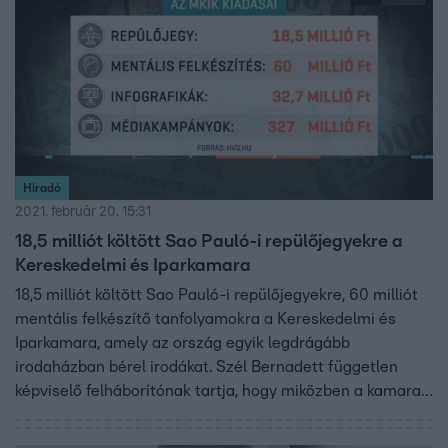
Híradó
2021. február 20. 15:31
18,5 milliót költött Sao Pauló-i repülőjegyekre a
Kereskedelmi és Iparkamara
18,5 milliót költött Sao Pauló-i repülőjegyekre, 60 milliót
mentális felkészítő tanfolyamokra a Kereskedelmi és
Iparkamara, amely az ország egyik legdrágább
irodaházban bérel irodákat. Szél Bernadett független
képviselő felháborítónak tartja, hogy miközben a kamara
a válság idején is ragaszkodik mindenfajta díj
beszedéséhez, ilyen célokra költik a pénzt. A kamara