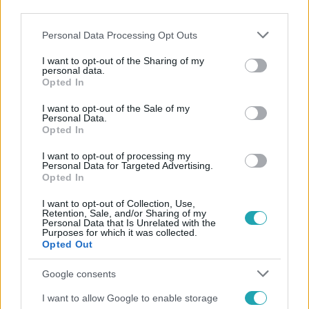
Sokan megsérültek csütörtökön, egy észak-kínai
third parties.
szénipari vállalatnál pusztító tűzben. A tűz az egyik
Please note that this website/app uses one or more Google
Personal Data Processing Opt Outs
dolgozói zuhanyzóban keletkezhetett.
services and may gather and store information including but
not limited to your visit or usage behaviour. You may click to
I want to opt-out of the Sharing of my
personal data.
grant or deny consent to Google and its third-party tags to
Opted In
use your data for below specified purposes in below Google
consent section.
I want to opt-out of the Sale of my
Personal Data.
Opted In
I want to opt-out of processing my
Personal Data for Targeted Advertising.
Opted In
I want to opt-out of Collection, Use,
Retention, Sale, and/or Sharing of my
Personal Data that Is Unrelated with the
Külföld
Purposes for which it was collected.
Opted Out
2022. augusztus 14. 16:59
Erdoğan török elnök fia golyóálló autóban
Google consents
látogatta meg Gattyán György cégét Budapesten
I want to allow Google to enable storage
Teljes titokban látogatott Magyarországra.