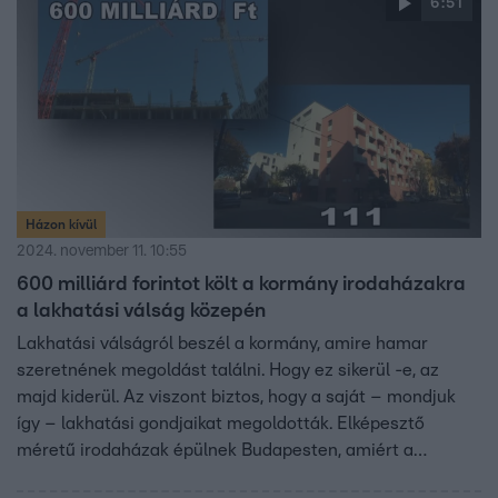
6:51
Házon kívül
2024. november 11. 10:55
600 milliárd forintot költ a kormány irodaházakra
a lakhatási válság közepén
Lakhatási válságról beszél a kormány, amire hamar
szeretnének megoldást találni. Hogy ez sikerül -e, az
majd kiderül. Az viszont biztos, hogy a saját – mondjuk
így – lakhatási gondjaikat megoldották. Elképesztő
méretű irodaházak épülnek Budapesten, amiért a
kormányzat legalább 600 milliárd forintot fizet ki. Annyit,