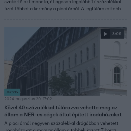
szakértő azt mondta, átlagosan legalább 17 százalékkal
fizet többet a kormány a piaci árnál. A legtúlárazottabb
irodaház a szakértő szerint a Dürer Park, ott 34
százalékkal fizethet többet a kormány az indokoltnál az
irodákért. A kormány nem árulta el, jelenleg hány állami
3:09
alkalmazott dolgozik bérelt, és hány állami irodában.
Híradó
2024. augusztus 20. 17:02
Közel 40 százalékkal túlárazva vehette meg az
állam a NER-es cégek által épített irodaházakat
A piaci árnál negyven százalékkal drágábban vehetett
irodaházakat a magyar állam a többek között Tiborcz