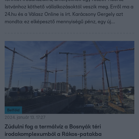
Istvánhoz köthető vállalkozásoktól veszik meg. Erről ma a
24.hu és a Válasz Online is írt. Karácsony Gergely azt
mondta: ez elképesztő mennyiségű pénz, egy új
metróvonal ára, amit a miniszterelnök közvetlen
családtagjai és legközvetlenebb barátai kapnak meg. A
kormány arra hivatkozik, hogy az új épületek
energiatakarékosak, és ezzel sokat spórolnak majd.
Belföld
2024. január 13. 17:27
Zúdulni fog a termálvíz a Bosnyák téri
irodakomplexumból a Rákos-patakba