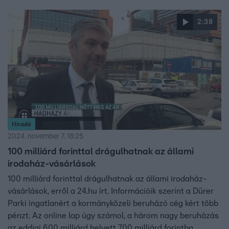
amennyiből rengeteg ember lakhatási gondjain lehetne
segíteni. De mégsem ezt teszi, hanem biztos, jól
2:38
jövedelmező üzlete biztosít Tiborcz Istvánnak és más
kormányközeli vállalkozóknak adófizetői pénzből.
Híradó
2024. november 7. 18:25
100 milliárd forinttal drágulhatnak az állami
irodaház-vásárlások
100 milliárd forinttal drágulhatnak az állami irodaház-
vásárlások, erről a 24.hu írt. Információik szerint a Dürer
Parki ingatlanért a kormányközeli beruházó cég kért több
pénzt. Az online lap úgy számol, a három nagy beruházás
az eddigi 600 milliárd helyett 700 milliárd forintba