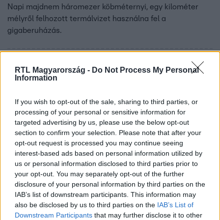
Napi majdnem háromezer köbméternyi, egy kilométer
mélyről felhozott termálvizet használna fel a
gigaberuházás.
RTL Magyarország -
Do Not Process My Personal
Information
If you wish to opt-out of the sale, sharing to third parties, or
processing of your personal or sensitive information for
targeted advertising by us, please use the below opt-out
section to confirm your selection. Please note that after your
opt-out request is processed you may continue seeing
interest-based ads based on personal information utilized by
us or personal information disclosed to third parties prior to
Külföld
your opt-out. You may separately opt-out of the further
2023. november 16. 11:04
disclosure of your personal information by third parties on the
IAB’s list of downstream participants. This information may
Tűzvész pusztított egy kínai bányavállalat
also be disclosed by us to third parties on the
IAB’s List of
irodaházában, 26 ember meghalt
Downstream Participants
that may further disclose it to other