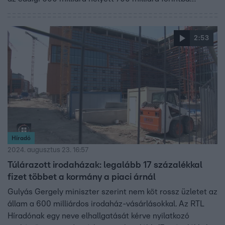
kerülhet. A Tisza Párt elnöke szerint elfogadhatatlan,
hogy az állam titkos kormányhatározattal vásárol a
miniszterelnök vejétől túlárazott irodákat. A
2:53
Nemzetgazdasági minisztérium szerint híresztelésről van
szó, amire nem reagálnak.
Híradó
2024. augusztus 23. 16:57
Túlárazott irodaházak: legalább 17 százalékkal
fizet többet a kormány a piaci árnál
Gulyás Gergely miniszter szerint nem köt rossz üzletet az
állam a 600 milliárdos irodaház-vásárlásokkal. Az RTL
Híradónak egy neve elhallgatását kérve nyilatkozó