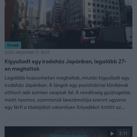
Híradó
2021. december 17. 16:31
Kigyulladt egy irodaház Japánban, legalább 27-
en meghaltak
Legalább huszonheten meghaltak, miután kigyulladt egy
irodaház Japánban. A lángok egy pszichiátriai klinikának
otthont adó szinten csaptak fel. A rendőrség gyújtogatás
miatt nyomoz, szemtanúk beszámolója szerint ugyanis
egy férfi a táskájából valamilyen folyadékot öntött az
egyik hősugárzóra.
2:11