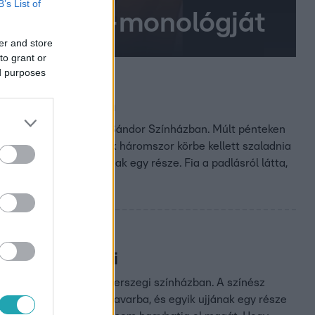
B’s List of
 Bendegúz-monológját
er and store
to grant or
ed purposes
ta, hogy baj van
a zalaegerszegi Hevesi Sándor Színházban. Múlt pénteken
ító színész-igazgatónak háromszor körbe kellett szaladnia
dt a jobb gyűrűsujjának egy része. Fia a padlásról látta,
lehet összeesni
Besenczi Árpád a zalaegerszegi színházban. A színész
űrűje beleakadt egy csavarba, és egyik ujjának egy része