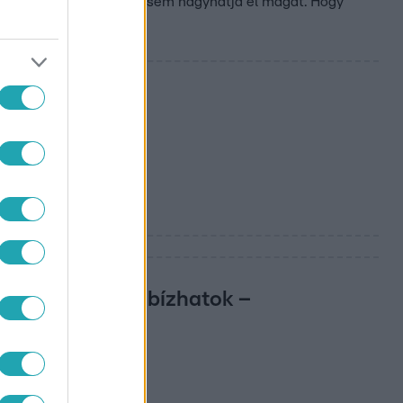
eke és a színház miatt sem hagyhatja el magát. Hogy
 lássam, kiben bízhatok –
r miatt.