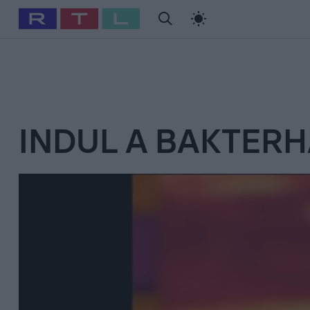
#
Babits Marcella
#
Szellő István
#
Most Wanted
#
Gallusz Ni
INDUL A BAKTER