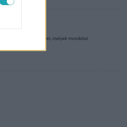
ll!
tunk néhány magyar filmet, melyek mondatai