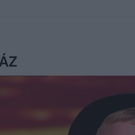
kolett
#
Időjárás
#
RTL műsor
#
Víz
#
Magyar Péter
#
Csillagjeg
HÁZ