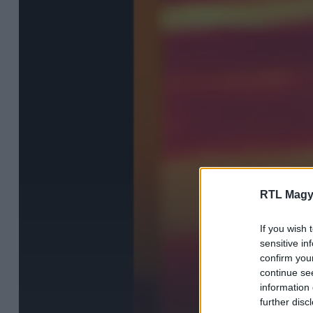
RTL Magy
If you wish 
sensitive in
confirm you
continue se
information 
further disc