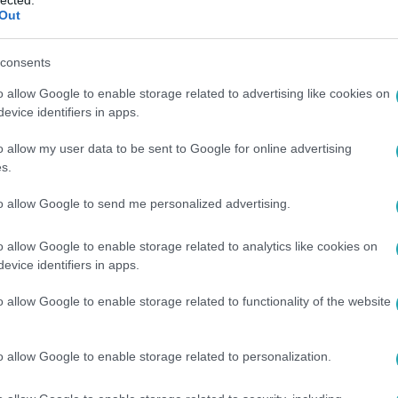
lected.
nész-igazgató kedden azt mondta az RTL Híradónak, négy gyer
Out
k át a darabot a történtek miatt, kiderül a videóból.
consents
o allow Google to enable storage related to advertising like cookies on
:50
evice identifiers in apps.
d: Bendegúz monológja
kterház)
o allow my user data to be sent to Google for online advertising
s.
rpád produkcióját, amit a Csillag születik
ásodik adásában adott elő!
to allow Google to send me personalized advertising.
o allow Google to enable storage related to analytics like cookies on
evice identifiers in apps.
14
ter: Én engedtem be a közönséget, hogy
o allow Google to enable storage related to functionality of the website
nterjú a színésszel
ókuszpók dalt, mikor a Vígszínház előtt leszólították a karakte
o allow Google to enable storage related to personalization.