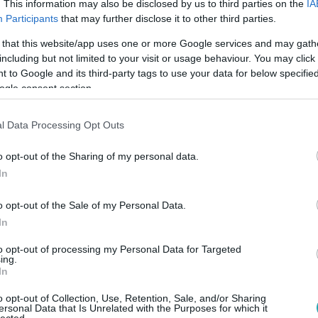
. This information may also be disclosed by us to third parties on the
IA
 Árpád előadja legendás
Participants
that may further disclose it to other third parties.
 that this website/app uses one or more Google services and may gath
including but not limited to your visit or usage behaviour. You may click 
 to Google and its third-party tags to use your data for below specifi
 17:48
ogle consent section.
pád ujja leszakadt a színpadon, fia is lát
l Data Processing Opt Outs
róbálta közös jelenetét kedden kora délután Besenczi Árpád 
ttak az Indul a bakterház című darabban, amikor a baktert alak
o opt-out of the Sharing of my personal data.
e a második körben a gyűrűje beleakadt egy csavarba és leszaka
In
y mi történt ezután, kiderül a fenti videóból.
o opt-out of the Sale of my Personal Data.
In
 15:53
to opt-out of processing my Personal Data for Targeted
rpád: Megpróbálom tartani magam, nem 
ing.
In
gy nappal már próbál, és két darabot is végigjátszik kedden 
o opt-out of Collection, Use, Retention, Sale, and/or Sharing
meg súlyosan az Indul a bakterház előadása közben, amikor gy
ersonal Data that Is Unrelated with the Purposes for which it