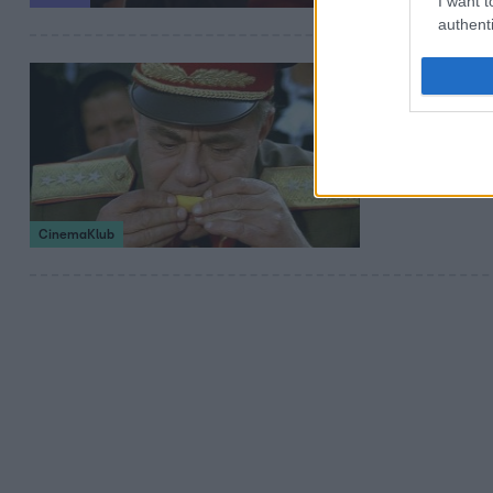
I want t
authenti
2016. május 20. 10
Sírva nevet
Pofátlan irónia,
szállóigévé válta
CinemaKlub