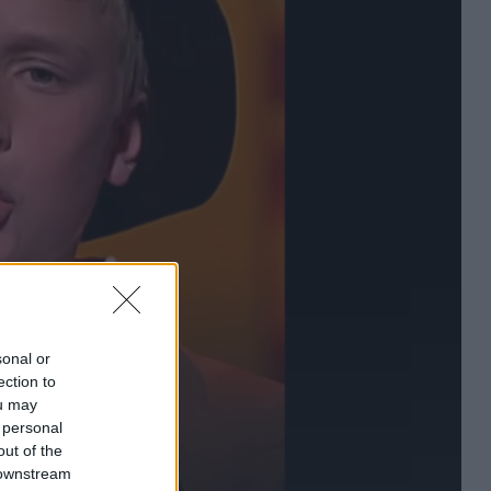
sonal or
ection to
ou may
 personal
out of the
 downstream