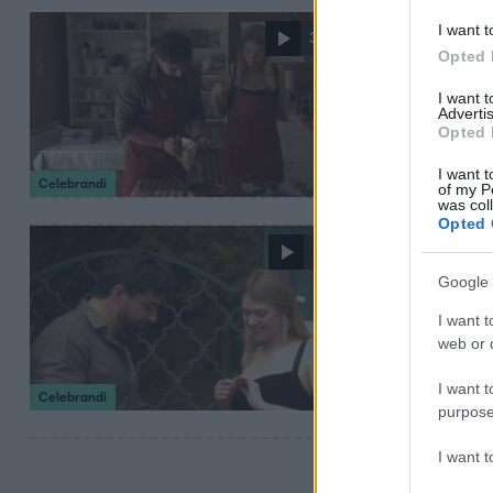
2023. augusztus 4.
I want t
3:47
Opted 
Schumacher
I want 
Schumacher Vanda
Advertis
jobban megismern
Opted 
I want t
Celebrandi
of my P
was col
Opted 
2023. augusztus 4.
2:11
Schumache
Google 
Schumacher Vand
I want t
annyira meglepőd
web or d
I want t
Celebrandi
purpose
I want 