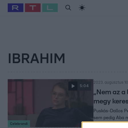
#
Babits Marcella
#
Szellő István
#
Most Wanted
#
Gallusz Ni
IBRAHIM
2023. augusztus 10
5:04
„Nem az a 
megy keres
Puskás-Dallos Pe
sem pedig Aba me
Celebrandi