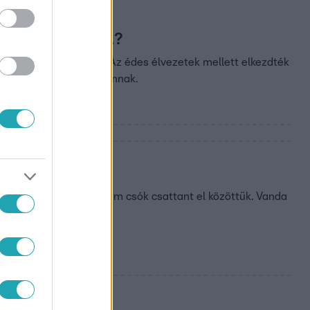
azik Ibrahimmal?
zítettek bonbonokat. Az édes élvezetek mellett elkezdték
n belül repülőre pattannak.
?
uszinak induló majdnem csók csattant el közöttük. Vanda