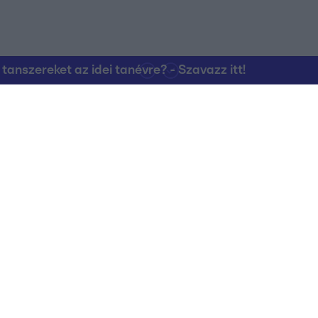
nszereket az idei tanévre? - Szavazz itt!
Kapcsolat
RTL Group Beszál
Magatartási Kó
az RTL+-on
Vállalati hírek
RTL Magyarorszá
Partneri Alapelv
Kvíz Adatvédelem
Kommentelési s
RTL Group Magatartási Kódex