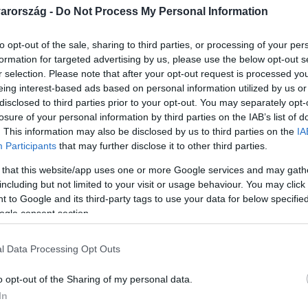
arország -
Do Not Process My Personal Information
. 19:25
 Vanda fantáziáját Aba karjai, Jázminét 
to opt-out of the sale, sharing to third parties, or processing of your per
formation for targeted advertising by us, please use the below opt-out s
közben meséltek randi élményeikről. Míg Schumacher Vanda ne
r selection. Please note that after your opt-out request is processed y
ott érdemben nyilatkozni.
eing interest-based ads based on personal information utilized by us or
disclosed to third parties prior to your opt-out. You may separately opt-
losure of your personal information by third parties on the IAB’s list of
. This information may also be disclosed by us to third parties on the
IA
Participants
that may further disclose it to other third parties.
 that this website/app uses one or more Google services and may gath
 10:47
including but not limited to your visit or usage behaviour. You may click 
nagybetűs férfi, de Abával önfeledt vagyo
 to Google and its third-party tags to use your data for below specifi
ogle consent section.
app Gergő ezt tanácsolta neki
 szívre hallgassak?” – kérdezte Schumacher Vanda a Reggeli 
l Data Processing Opt Outs
ogy mit tanácsolt neki Papp Gergő, kiderül a videóból.
o opt-out of the Sharing of my personal data.
In