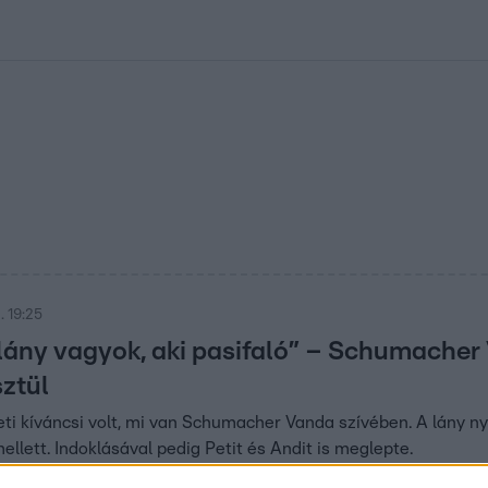
kolett
#
Időjárás
#
RTL műsor
#
Víz
#
Magyar Péter
#
Csillagjeg
. 19:25
lány vagyok, aki pasifaló” – Schumacher
ztül
ti kíváncsi volt, mi van Schumacher Vanda szívében. A lány nyí
llett. Indoklásával pedig Petit és Andit is meglepte.