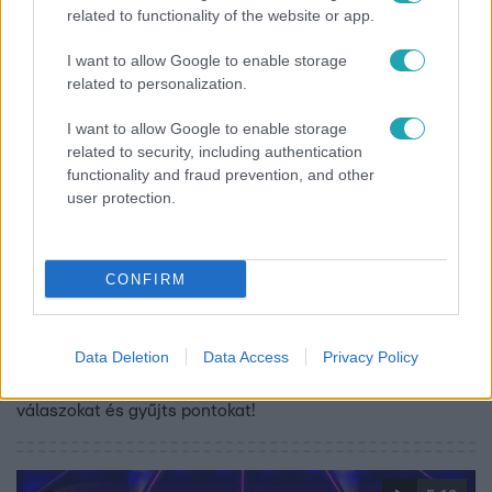
related to functionality of the website or app.
I want to allow Google to enable storage
related to personalization.
I want to allow Google to enable storage
related to security, including authentication
functionality and fraud prevention, and other
user protection.
5 Arany Gyűrű
2025. március 25. 20:00
CONFIRM
Gundel Takács Gábor kvízkérdései még a profikon
is kifog – rajtad is?
Data Deletion
Data Access
Privacy Policy
Neked menne az 5 Arany Gyűrű feladványa? Most otthon
is kipróbálhatod az online kvízjátékot! Jelöld be a helyes
válaszokat és gyűjts pontokat!