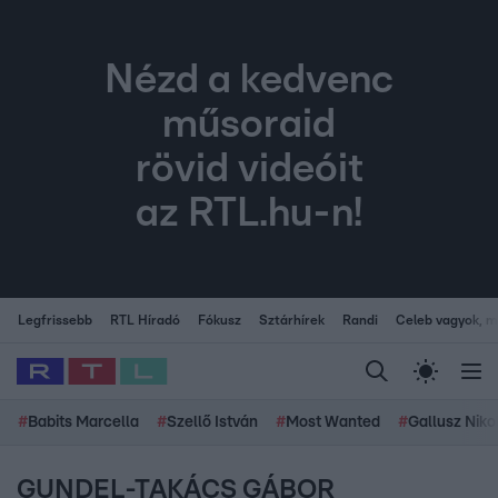
Nézd a kedvenc
műsoraid
rövid videóit
az RTL.hu-n!
Legfrissebb
RTL Híradó
Fókusz
Sztárhírek
Randi
Celeb vagyok, me
#
Babits Marcella
#
Szellő István
#
Most Wanted
#
Gallusz Niko
GUNDEL-TAKÁCS GÁBOR