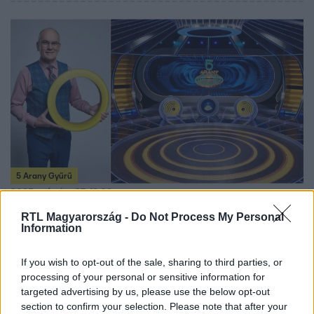
5 Arany Gyűrű
2025. március 27. 19:00
Pontos kvízjátékosnak tartod magad? Ezzel a 10
RTL Magyarország -
Do Not Process My Personal
Information
feladvánnyal biztosan kifogunk rajtad
Tedd próbára a pontosságod és gyorsaságod az 5 Arany
If you wish to opt-out of the sale, sharing to third parties, or
Gyűrű online kvízével! Vajon Te is nyernél a stúdióban?
processing of your personal or sensitive information for
Játssz most!
targeted advertising by us, please use the below opt-out
section to confirm your selection. Please note that after your