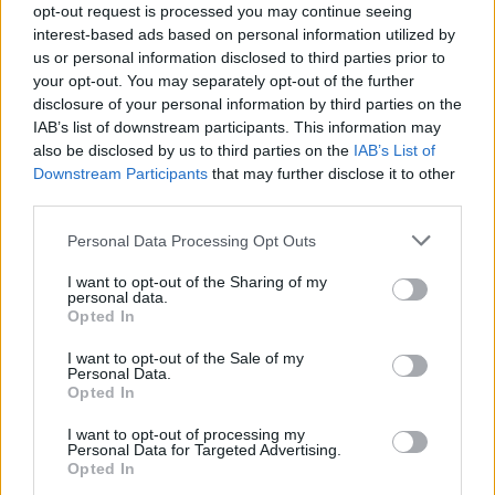
opt-out request is processed you may continue seeing
interest-based ads based on personal information utilized by
4:15
us or personal information disclosed to third parties prior to
your opt-out. You may separately opt-out of the further
disclosure of your personal information by third parties on the
IAB’s list of downstream participants. This information may
also be disclosed by us to third parties on the
IAB’s List of
Downstream Participants
that may further disclose it to other
third parties.
Please note that this website/app uses one or more Google
Personal Data Processing Opt Outs
services and may gather and store information including but
5 Arany Gyűrű
not limited to your visit or usage behaviour. You may click to
I want to opt-out of the Sharing of my
2025. március 26. 21:03
personal data.
grant or deny consent to Google and its third-party tags to
Opted In
Az 5 Arany Gyűrű memóriafeladványa 1,7 milliót
use your data for below specified purposes in below Google
ért – te tudnád a választ?
consent section.
I want to opt-out of the Sale of my
Personal Data.
Az 5 Arany Gyűrű döntőjében memóriajáték döntött a
Opted In
győztesek sorsáról! Kik vihették haza a nyereményt?
Nézd meg a videónkat és kiderül!
I want to opt-out of processing my
Personal Data for Targeted Advertising.
Opted In