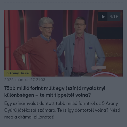
4:19
5 Arany Gyűrű
2025. március 27. 21:03
Több millió forint múlt egy (szín)árnyalatnyi
különbségen – te mit tippeltél volna?
Egy színárnyalat döntött több millió forintról az 5 Arany
Gyűrű játékosai számára. Te is így döntöttél volna? Nézd
meg a drámai pillanatot!