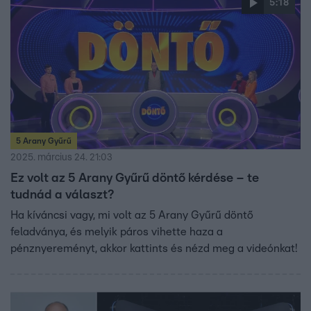
5:18
5 Arany Gyűrű
2025. március 24. 21:03
Ez volt az 5 Arany Gyűrű döntő kérdése – te
tudnád a választ?
Ha kíváncsi vagy, mi volt az 5 Arany Gyűrű döntő
feladványa, és melyik páros vihette haza a
pénznyereményt, akkor kattints és nézd meg a videónkat!