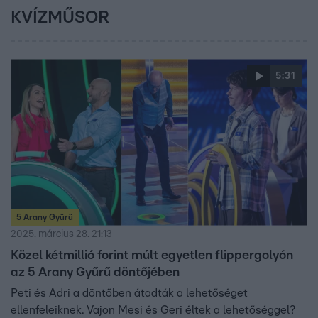
KVÍZMŰSOR
5:31
5 Arany Gyűrű
2025. március 28. 21:13
Közel kétmillió forint múlt egyetlen flippergolyón
az 5 Arany Gyűrű döntőjében
Peti és Adri a döntőben átadták a lehetőséget
ellenfeleiknek. Vajon Mesi és Geri éltek a lehetőséggel?