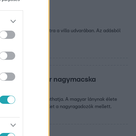
kodtak
égedetten dőlhettek hátra a villa udvarában. Az adásból
nácsok egy magyar nagymacska
abb nagymacskáit simogathatja. A magyar lánynak élete
te nekünk, milyen az élet a nagyragadozók mellett.