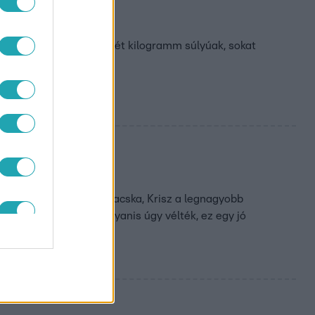
már kért hónaposak és két kilogramm súlyúak, sokat
kutya, Remus és a vadmacska, Krisz a legnagyobb
 gepárdok gondozói ugyanis úgy vélték, ez egy jó
edésmintákat.