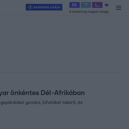
y
#
RTL+
#
Exek csatája 2026
#
Celeb vagyok, ments ki innen
#
H
yar önkéntes Dél-Afrikában
epárdokat gondoz, kifutókat takarít, és