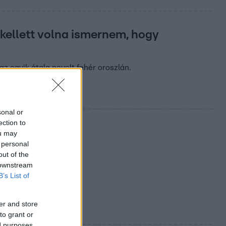
kellett volna ismernem, hogy
z egyik átala nevelt fehér oroszlán.
sonal or
ection to
ou may
 personal
out of the
 downstream
B’s List of
er and store
to grant or
ed purposes