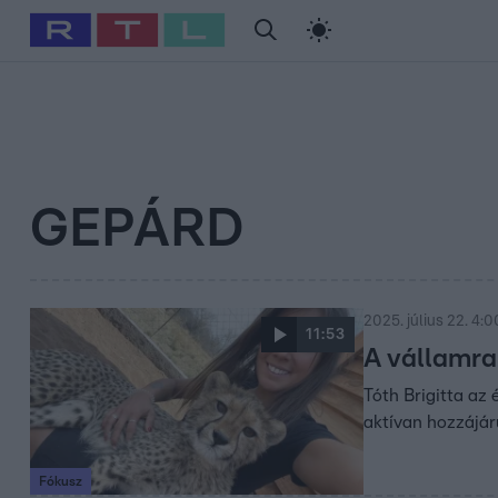
#
Babits Marcella
#
Szellő István
#
Most Wanted
#
Gallusz Ni
GEPÁRD
2025. július 22. 4:0
11:53
A vállamra
Tóth Brigitta az
aktívan hozzájár
Fókusz