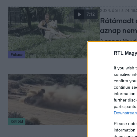
2024. április 24. 18
7:12
Rátámadt a
aznap nem 
A magyar Mauglik
RTL Magy
Fókusz
If you wish 
sensitive in
2023. március 8. 2
confirm you
Látványos 
continue se
information 
gepárd lev
further disc
zsákmány
participants
Downstream 
A felvételen egy
Külföld
Please note
nagymacska végü
information 
deny consent