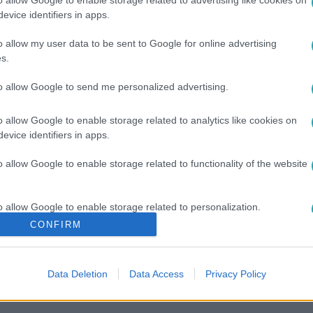
evice identifiers in apps.
tak a bécsi állatkert gepárd kölykei
o allow my user data to be sent to Google for online advertising
k is bemutatkoztak a bécsi állatkert gepárd kölykei. A kicsik 
s.
ár majdnem készen állnak a húsevésre.
to allow Google to send me personalized advertising.
o allow Google to enable storage related to analytics like cookies on
evice identifiers in apps.
:35
o allow Google to enable storage related to functionality of the website
erelem gepárd és kutya között?
 gepárd és kutya között. Ezt tanúsítja ez a videó, melyben a 
o allow Google to enable storage related to personalization.
zanak együtt. Egy amerikai állatkertben barátkoztak össze – a
CONFIRM
nek abban segít a kutyus, hogy megtanulja a szükséges viselk
o allow Google to enable storage related to security, including
cation functionality and fraud prevention, and other user protection.
Data Deletion
Data Access
Privacy Policy