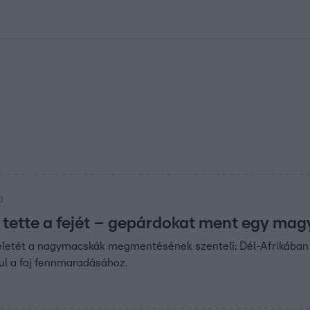
kolett
#
Időjárás
#
RTL műsor
#
Víz
#
Magyar Péter
#
Csillagjeg
0
 tette a fejét – gepárdokat ment egy mag
 életét a nagymacskák megmentésének szenteli: Dél-Afrikában g
ul a faj fennmaradásához.