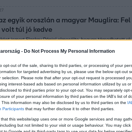
:27
z egyik oroszlán a magyar Mauglira: Fel 
volt túl jó kedve
ént ismert Flaskay Dániel elmesélte, hogyan támadhatott rá a
arország -
Do Not Process My Personal Information
to opt-out of the sale, sharing to third parties, or processing of your per
formation for targeted advertising by us, please use the below opt-out s
0:50
r selection. Please note that after your opt-out request is processed y
videón, ahogy a
eing interest-based ads based on personal information utilized by us or
disclosed to third parties prior to your opt-out. You may separately opt-
adássza a
losure of your personal information by third parties on the IAB’s list of
át
. This information may also be disclosed by us to third parties on the
IA
Participants
that may further disclose it to other third parties.
 hüllő menekül előle, de a
 that this website/app uses one or more Google services and may gath
l utoléri.
including but not limited to your visit or usage behaviour. You may click 
 to Google and its third-party tags to use your data for below specifi