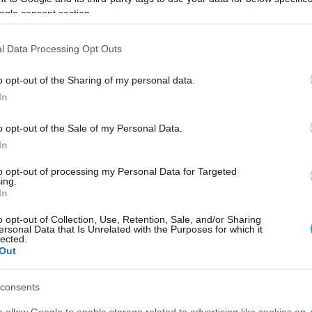
ogle consent section.
:48
” – Hódi Pameláék a kamerák előtt cukis
l Data Processing Opt Outs
talmas kő esett le a szívéről az előző nap után, ezért most el
o opt-out of the Sharing of my personal data.
n megnézhetitek a romantikus pillanataikat.
In
o opt-out of the Sale of my Personal Data.
In
3
to opt-out of processing my Personal Data for Targeted
ss, ha gepárd van a közeledben! - jóta
ing.
In
l
o opt-out of Collection, Use, Retention, Sale, and/or Sharing
 gepárd van a közeledben! Mondja Brigi, aki a világ leggyors
ersonal Data that Is Unrelated with the Purposes for which it
lected.
, amikor munkát kapott egy Dél-afrikai rezervátumban. Elmesél
Out
consents
 17:37
o allow Google to enable storage related to advertising like cookies on