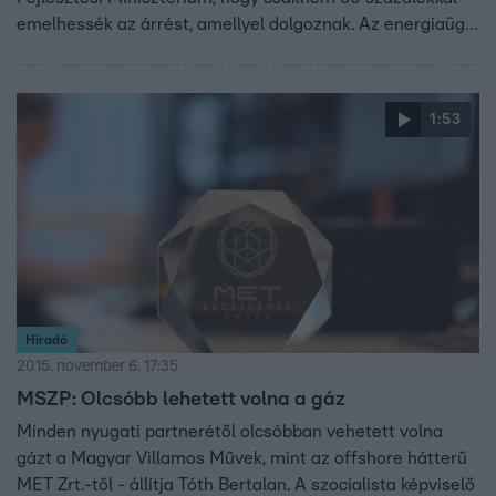
emelhessék az árrést, amellyel dolgoznak. Az energiaügyi
államtitkár szerint erre a fenntartható rezsicsökkentés
miatt van szükség. Az MSZP szerint azonban egy átlagos
ügyfélnek 20 százalékkal kellett volna, hogy csökkenjen a
1:53
számlája a világpiaci árak zuhanása miatt.
Híradó
2015. november 6. 17:35
MSZP: Olcsóbb lehetett volna a gáz
Minden nyugati partnerétől olcsóbban vehetett volna
gázt a Magyar Villamos Művek, mint az offshore hátterű
MET Zrt.-től - állítja Tóth Bertalan. A szocialista képviselő