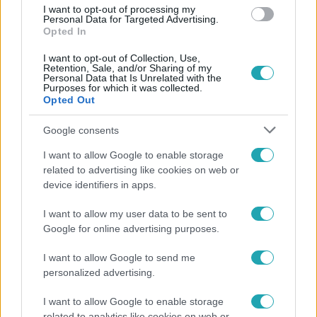
I want to opt-out of processing my
Personal Data for Targeted Advertising.
Opted In
4:50
I want to opt-out of Collection, Use,
Retention, Sale, and/or Sharing of my
Personal Data that Is Unrelated with the
Purposes for which it was collected.
Opted Out
Google consents
I want to allow Google to enable storage
related to advertising like cookies on web or
Fókusz
device identifiers in apps.
2020. augusztus 18. 16:45
I want to allow my user data to be sent to
Bika: az új dizájner drogtól zombiként viselkednek
Google for online advertising purposes.
a használók
Az új dizájner drog, a Bika annyira erős, hogy nehéz
I want to allow Google to send me
titokban tartani, ha valaki ebből fogyasztott. Már a
personalized advertising.
főváros utcáin is feltűnnek tántorgó, őrjöngő, vagy
I want to allow Google to enable storage
magáról semmit nem tudó fogyasztók. A pár napja
related to analytics like cookies on web or