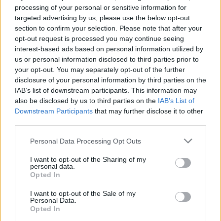
processing of your personal or sensitive information for
targeted advertising by us, please use the below opt-out
section to confirm your selection. Please note that after your
2:59
opt-out request is processed you may continue seeing
interest-based ads based on personal information utilized by
us or personal information disclosed to third parties prior to
your opt-out. You may separately opt-out of the further
disclosure of your personal information by third parties on the
IAB’s list of downstream participants. This information may
also be disclosed by us to third parties on the
IAB’s List of
Downstream Participants
that may further disclose it to other
third parties.
Híradó
Please note that this website/app uses one or more Google
Personal Data Processing Opt Outs
2022. május 27. 17:12
services and may gather and store information including but
Több elemző is arra számít, hogy a különadót a
not limited to your visit or usage behaviour. You may click to
I want to opt-out of the Sharing of my
personal data.
fogyasztók fogják megfizetni
grant or deny consent to Google and its third-party tags to
Opted In
use your data for below specified purposes in below Google
Több elemző is arra számít, hogy a különadóval sújtott
consent section.
I want to opt-out of the Sale of my
cégek be fogják építeni a plusz költséget az áraikba, azaz
Personal Data.
az adókat végső soron a fogyasztók fogják megfizetni.
Opted In