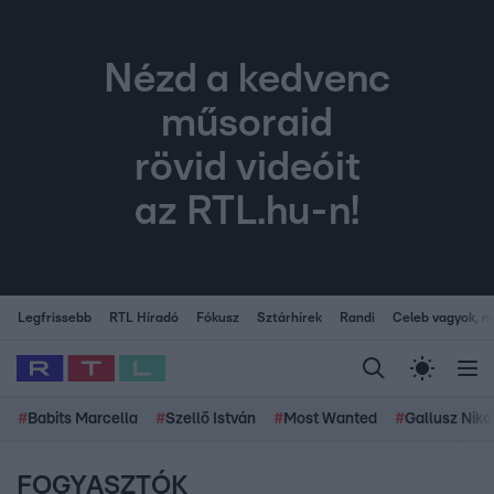
Nézd a kedvenc
műsoraid
rövid videóit
az RTL.hu-n!
Legfrissebb
RTL Híradó
Fókusz
Sztárhírek
Randi
Celeb vagyok, me
#
Babits Marcella
#
Szellő István
#
Most Wanted
#
Gallusz Niko
FOGYASZTÓK