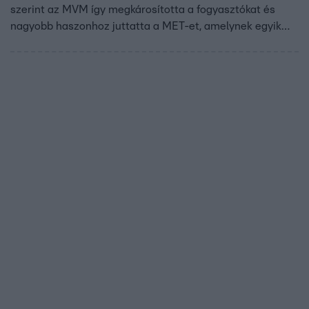
szerint az MVM így megkárosította a fogyasztókat és
nagyobb haszonhoz juttatta a MET-et, amelynek egyik
tulajdonosa cégein keresztül a miniszterelnök barátja,
Garancsi István.