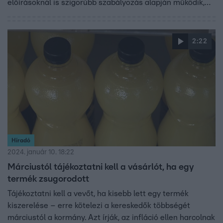
előírásoknál is szigorúbb szabályozás alapján működik,
így valódi értéket képvisel. Mit jelent pontosan a KMÉ-
védjegy? Hogyan segíti a fogyasztókat a tudatos
vásárlásban? Ezekről a kérdésekről beszélgettünk Dr.
2:22
Felkai Beáta Olgával, a Kiváló Minőségű Élelmiszer
védjegy Bírálóbizottságának elnökével.
Híradó
2024. január 10. 18:22
Márciustól tájékoztatni kell a vásárlót, ha egy
termék zsugorodott
Tájékoztatni kell a vevőt, ha kisebb lett egy termék
kiszerelése – erre kötelezi a kereskedők többségét
márciustól a kormány. Azt írják, az infláció ellen harcolnak