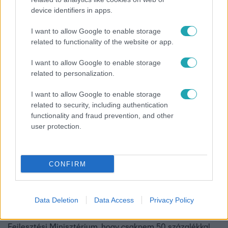
felbukkant anyag már 11 életet követelt.
device identifiers in apps.
I want to allow Google to enable storage
related to functionality of the website or app.
2:28
I want to allow Google to enable storage
related to personalization.
I want to allow Google to enable storage
related to security, including authentication
functionality and fraud prevention, and other
user protection.
Híradó
2016. április 1. 16:40
CONFIRM
Olcsóbb a gáz, de nem a fogyasztóknak
Legalább 5 százalékkal olcsóbban kapják 1-jétől a
Data Deletion
Data Access
Privacy Policy
földgázt a szolgáltatók, a fogyasztóknak viszont továbbra
is ugyanannyiba kerül. Inkább a cégeknek kedvezett a
Fejlesztési Minisztérium, hogy csaknem 50 százalékkal