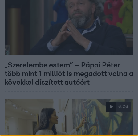
„Szerelembe estem” – Pápai Péter
több mint 1 milliót is megadott volna a
kövekkel díszített autóért
6:26