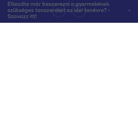
Elkezdte már beszerezni a gyermekének
szükséges tanszereket az idei tanévre? -
Szavazz itt!