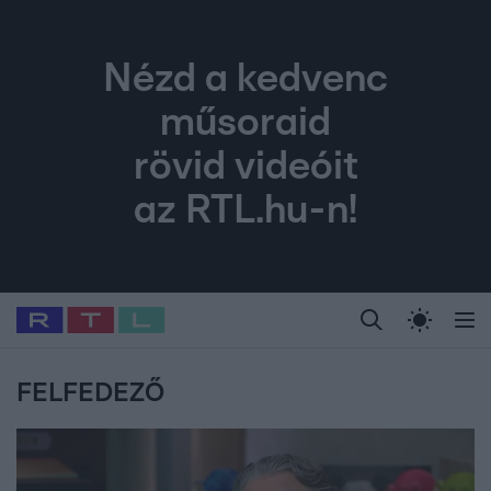
Nézd a kedvenc
műsoraid
rövid videóit
az RTL.hu-n!
Legfrissebb
RTL Híradó
Fókusz
Sztárhírek
Randi
Celeb vagyok, me
#
Babits Marcella
#
Szellő István
#
Most Wanted
#
Gallusz Niko
FELFEDEZŐ