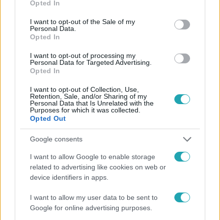
Opted In
use your data for below specified purposes in below Google
consent section.
I want to opt-out of the Sale of my
Personal Data.
Opted In
A LEGJOBB AJÁNLAT
I want to opt-out of processing my
2026. március 17. 7:00
Personal Data for Targeted Advertising.
„Az óvodás rajzaimat árultam apám boltjában” –
Opted In
Kováts Dávid ma a műkereskedelem meghatározó
I want to opt-out of Collection, Use,
alakja
Retention, Sale, and/or Sharing of my
Personal Data that Is Unrelated with the
Ismerd meg Kováts Dávidot, A legjobb ajánlat
Purposes for which it was collected.
Opted Out
Felfedezőjét, aki az rtl.hu interjújában a tárgyak értékéről
és a gyűjtés szenvedélyéről beszél.
Google consents
I want to allow Google to enable storage
related to advertising like cookies on web or
4:38
device identifiers in apps.
I want to allow my user data to be sent to
Google for online advertising purposes.