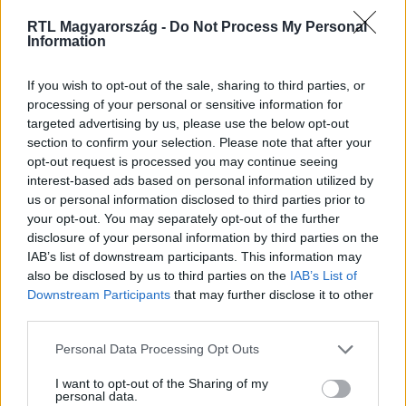
RTL Magyarország -
Do Not Process My Personal
Information
If you wish to opt-out of the sale, sharing to third parties, or
Fókusz
processing of your personal or sensitive information for
2026. március 20. 5:30
targeted advertising by us, please use the below opt-out
Alföldi Róbert mellett ők is licitálnak – ismerd meg
section to confirm your selection. Please note that after your
A legjobb ajánlat két új Felfedezőjét!
opt-out request is processed you may continue seeing
interest-based ads based on personal information utilized by
Eleni Korani kézilabdázóból lett műkereskedő, míg
us or personal information disclosed to third parties prior to
Szendrő Péter már gyerekkora óta rajong az egyedi
your opt-out. You may separately opt-out of the further
darabokért.
disclosure of your personal information by third parties on the
IAB’s list of downstream participants. This information may
also be disclosed by us to third parties on the
IAB’s List of
Downstream Participants
that may further disclose it to other
1:41
third parties.
Please note that this website/app uses one or more Google
Personal Data Processing Opt Outs
services and may gather and store information including but
not limited to your visit or usage behaviour. You may click to
I want to opt-out of the Sharing of my
personal data.
grant or deny consent to Google and its third-party tags to