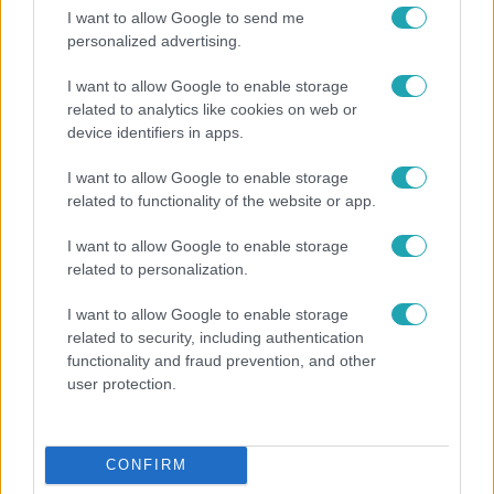
I want to allow Google to send me
personalized advertising.
I want to allow Google to enable storage
related to analytics like cookies on web or
Fókusz
device identifiers in apps.
2016. március 18. 18:20
Két hátizsákjával páratlan kalandokba keveredett
I want to allow Google to enable storage
related to functionality of the website or app.
Lengyel Nagy Anna rádiós újságíró és hátizsákos utazó.
Most 73 éves, és az ő példája is mutatja, hogy a világ
I want to allow Google to enable storage
felfedezését sohasem késő elkezdeni.
related to personalization.
I want to allow Google to enable storage
related to security, including authentication
functionality and fraud prevention, and other
user protection.
CONFIRM