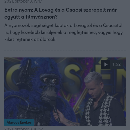
2021. október 3. 19:17
Extra nyom: A Lovag és a Csacsi szerepelt már
együtt a filmvásznon?
A nyomozók segítséget kaptak a Lovagtól és a Csacsitól
is, hogy közelebb kerüljenek a megfejtéshez, vagyis hogy
kiket rejtenek az álarcok!
1:52
Álarcos Énekes
2021. október 3. 18:52