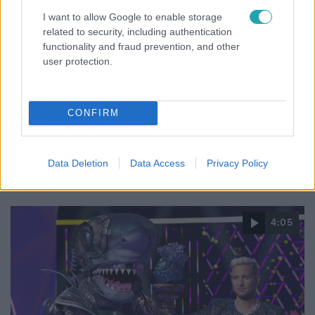
I want to allow Google to enable storage
related to security, including authentication
Álarcos Énekes
functionality and fraud prevention, and other
2021. október 17. 19:20
user protection.
Extra nyom: A Szarvas vakvágányra vezette a
Nyomozókat?
Állva tapsolt a közönség a Szarvasnak, ráadásul ezzel az
CONFIRM
énekléssel igencsak megnehezítette a nyomozók
feladatát. Szinte mindannyian elbizonytalanodtak eddigi
tippjeikben, kivéve Fluor Tomit.
Data Deletion
Data Access
Privacy Policy
4:05