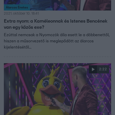
Álarcos Énekes
2021. október 10. 18:41
Extra nyom: a Kaméleonnak és Istenes Bencének
van egy közös exe?
Ezúttal nemcsak a Nyomozók álla esett le a döbbenettől,
hiszen a műsorvezető is meglepődött az álarcos
kijelentésétől...
2:22