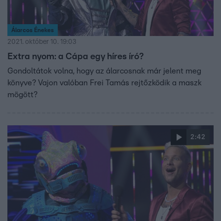
Álarcos Énekes
2021. október 10. 19:03
Extra nyom: a Cápa egy híres író?
Gondoltátok volna, hogy az álarcosnak már jelent meg
könyve? Vajon valóban Frei Tamás rejtőzködik a maszk
mögött?
2:42