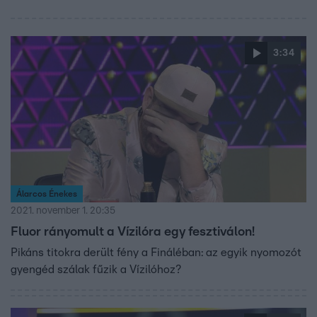
3:34
Álarcos Énekes
2021. november 1. 20:35
Fluor rányomult a Vízilóra egy fesztiválon!
Pikáns titokra derült fény a Fináléban: az egyik nyomozót
gyengéd szálak fűzik a Vízilóhoz?