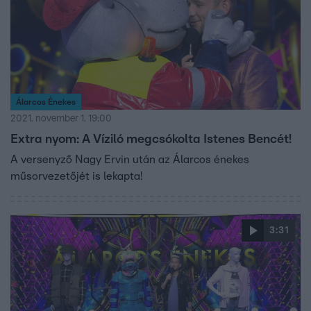
Álarcos Énekes
2021. november 1. 19:00
Extra nyom: A Víziló megcsókolta Istenes Bencét!
A versenyző Nagy Ervin után az Álarcos énekes
műsorvezetőjét is lekapta!
3:31