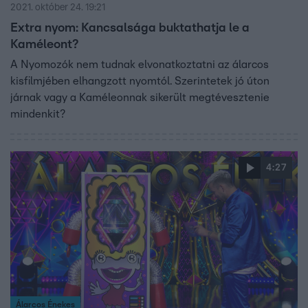
2021. október 24. 19:21
Extra nyom: Kancsalsága buktathatja le a
Kaméleont?
A Nyomozók nem tudnak elvonatkoztatni az álarcos
kisfilmjében elhangzott nyomtól. Szerintetek jó úton
járnak vagy a Kaméleonnak sikerült megtévesztenie
mindenkit?
4:27
Álarcos Énekes