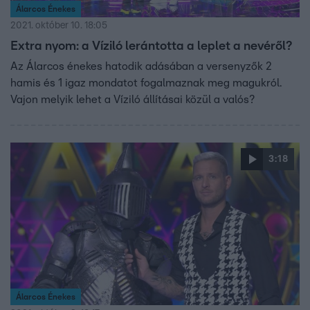
Álarcos Énekes
2021. október 10. 18:05
Extra nyom: a Víziló lerántotta a leplet a nevéről?
Az Álarcos énekes hatodik adásában a versenyzők 2
hamis és 1 igaz mondatot fogalmaznak meg magukról.
Vajon melyik lehet a Víziló állításai közül a valós?
3:18
Álarcos Énekes