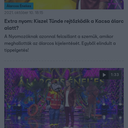
Álarcos Énekes
2021. október 10. 18:15
Extra nyom: Kiszel Tünde rejtőzködik a Kacsa álarc
alatt?
A Nyomozóknak azonnal felcsillant a szemük, amikor
meghallották az álarcos kijelentését. Egyből elindult a
tippelgetés!
1:33