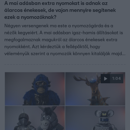
A mai adásban extra nyomokat is adnak az
álarcos énekesek, de vajon mennyire segítenek
ezek a nyomozóknak?
Négyen versengenek ma este a nyomozógárda és a
nézők kegyeiért. A mai adásban igaz-hamis állításokat is
megfogalmaznak magukról az álarcos énekesek extra
nyomokként. Azt kérdeztük a fellépőktől, hogy
véleményük szerint a nyomozók könnyen kitalálják majd,
hogy melyik állítás az igaz? Mennyire lesznek csalafinták
az állítások? És mivel lehet a leginkább megtéveszteni a
nyomozókat?
1:04