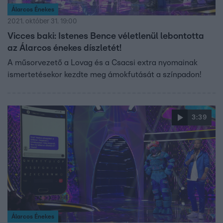
Álarcos Énekes
2021. október 31. 19:00
Vicces baki: Istenes Bence véletlenül lebontotta
az Álarcos énekes díszletét!
A műsorvezető a Lovag és a Csacsi extra nyomainak
ismertetésekor kezdte meg ámokfutását a színpadon!
3:39
Álarcos Énekes