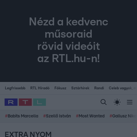
Nézd a kedvenc
műsoraid
rövid videóit
az RTL.hu-n!
Legfrissebb
RTL Híradó
Fókusz
Sztárhírek
Randi
Celeb vagyok, me
#
Babits Marcella
#
Szellő István
#
Most Wanted
#
Gallusz Niko
EXTRA NYOM