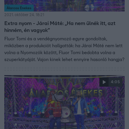
Álarcos Énekes
2021. október 24. 18:21
Extra nyom - Járai Máté: „Ha nem ülnék itt, azt
hinném, én vagyok”
Fluor Tomi és a vendégnyomozó egyre gondoltak,
miközben a produkciót hallgatták: ha Járai Máté nem lett
volna a Nyomozók között, Fluor Tomi bedobta volna a
szuperkátyáját. Vajon kinek lehet ennyire hasonló hangja?
4:05