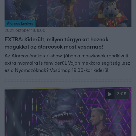
Álarcos Énekes
2021. október 16. 6:00
EXTRA: Kiderült, milyen tárgyakat hoznak
magukkal az álarcosok most vasárnap!
Az Álarcos énekes 7. show-jában a maszkosok rendkívüli
extra nyomaira is fény derül. Vajon mekkora segítség lesz
ez a Nyomozóknak? Vasárnap 19:00-kor kiderül!
2:05