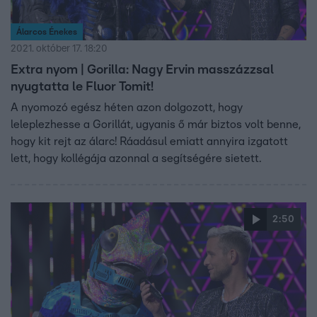
Álarcos Énekes
2021. október 17. 18:20
Extra nyom | Gorilla: Nagy Ervin masszázzsal
nyugtatta le Fluor Tomit!
A nyomozó egész héten azon dolgozott, hogy
leleplezhesse a Gorillát, ugyanis ő már biztos volt benne,
hogy kit rejt az álarc! Ráadásul emiatt annyira izgatott
lett, hogy kollégája azonnal a segítségére sietett.
2:50