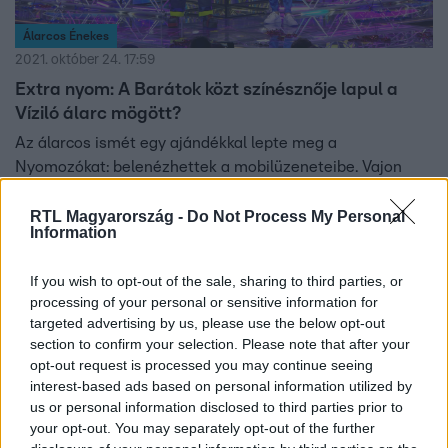
Álarcos Énekes
2021. október 24. 17:59
Extra nyom: A Barátok közt színésznője lapul a
Víziló álarc mögött?
Az álarcos ismét egy ajándékkal lepte meg a
Nyomozókat: belenézhettek a mobilüzeneteibe. Vajon
sikerül kibogozniuk a szálakat és igazuk lesz?
RTL Magyarország -
Do Not Process My Personal
Information
2:16
If you wish to opt-out of the sale, sharing to third parties, or
processing of your personal or sensitive information for
targeted advertising by us, please use the below opt-out
section to confirm your selection. Please note that after your
opt-out request is processed you may continue seeing
interest-based ads based on personal information utilized by
us or personal information disclosed to third parties prior to
your opt-out. You may separately opt-out of the further