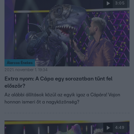
3:05
Álarcos Énekes
2021. november 1. 19:34
Extra nyom: A Cápa egy sorozatban tűnt fel
először?
Az alábbi állítások közül az egyik igaz a Cápára! Vajon
honnan ismeri őt a nagyközönség?
4:49