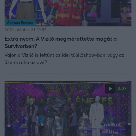
Álarcos Énekes
2021. október 31. 19:57
Extra nyom: A Víziló megmérettette magát a
Survivorben?
Vajon a Víziló is feltűnt az idei túlélőshow-ban, vagy az
üzemi ruha az övé?
3:07