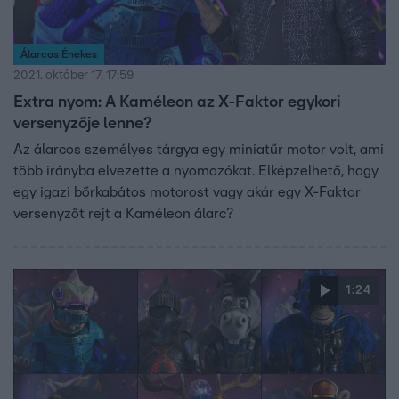
Álarcos Énekes
2021. október 17. 17:59
Extra nyom: A Kaméleon az X-Faktor egykori
versenyzője lenne?
Az álarcos személyes tárgya egy miniatűr motor volt, ami
több irányba elvezette a nyomozókat. Elképzelhető, hogy
egy igazi bőrkabátos motorost vagy akár egy X-Faktor
versenyzőt rejt a Kaméleon álarc?
1:24