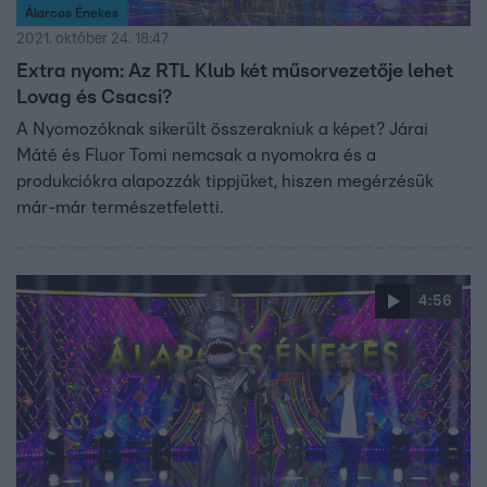
Álarcos Énekes
2021. október 24. 18:47
Extra nyom: Az RTL Klub két műsorvezetője lehet
Lovag és Csacsi?
A Nyomozóknak sikerült összerakniuk a képet? Járai
Máté és Fluor Tomi nemcsak a nyomokra és a
produkciókra alapozzák tippjüket, hiszen megérzésük
már-már természetfeletti.
4:56