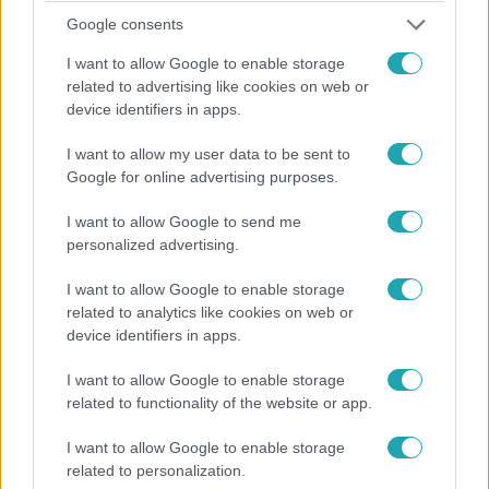
Google consents
Álarcos Énekes
I want to allow Google to enable storage
2021. október 17. 19:49
related to advertising like cookies on web or
Extra nyom: Ez a szerelmespár lehet Lovag és
device identifiers in apps.
Csacsi?
I want to allow my user data to be sent to
A Nyomozók új irányba terelték tippjeiket és több olyan
Google for online advertising purposes.
sztárpár neve is terítékre került, akikre passzolhatnak a
rejtélyes nyomok. Ha igazuk van, talán már el is
I want to allow Google to send me
hangozott az álarcosok valódi kiléte.
personalized advertising.
I want to allow Google to enable storage
related to analytics like cookies on web or
4:56
device identifiers in apps.
I want to allow Google to enable storage
related to functionality of the website or app.
I want to allow Google to enable storage
related to personalization.