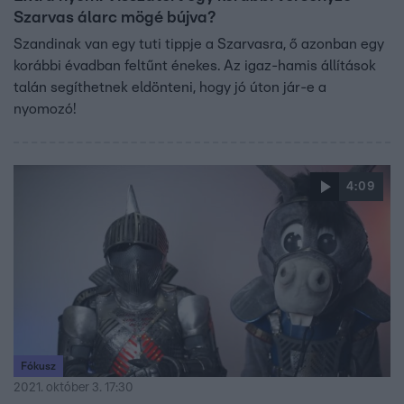
Szarvas álarc mögé bújva?
Szandinak van egy tuti tippje a Szarvasra, ő azonban egy
korábbi évadban feltűnt énekes. Az igaz-hamis állítások
talán segíthetnek eldönteni, hogy jó úton jár-e a
nyomozó!
4:09
Fókusz
2021. október 3. 17:30