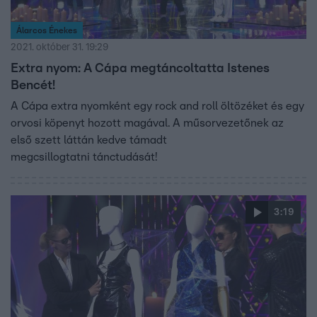
Álarcos Énekes
2021. október 31. 19:29
Extra nyom: A Cápa megtáncoltatta Istenes
Bencét!
A Cápa extra nyomként egy rock and roll öltözéket és egy
orvosi köpenyt hozott magával. A műsorvezetőnek az
első szett láttán kedve támadt
megcsillogtatni tánctudását!
3:19