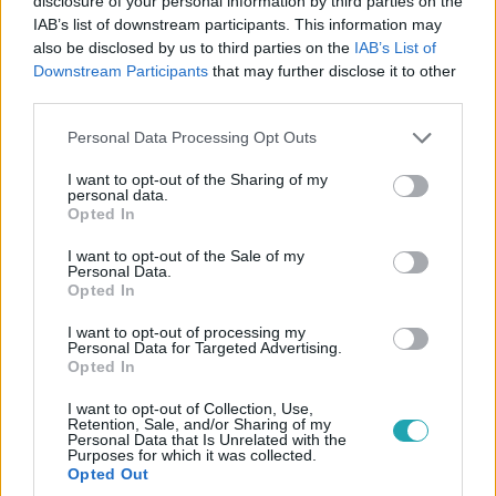
disclosure of your personal information by third parties on the
IAB’s list of downstream participants. This information may
Álarcos Énekes
also be disclosed by us to third parties on the
IAB’s List of
2021. október 17. 20:10
Downstream Participants
that may further disclose it to other
Extra nyom: Nagy Ervin biztos benne, együtt
third parties.
forgatott a Vízilóval! Vagy mégsem?
Please note that this website/app uses one or more Google
Personal Data Processing Opt Outs
Nagy Ervin eddig biztos volt benne, hogy ki van a maszk
services and may gather and store information including but
alatt, de nyomozótársai találgatása őt is meggyőzte,
not limited to your visit or usage behaviour. You may click to
I want to opt-out of the Sharing of my
personal data.
grant or deny consent to Google and its third-party tags to
hogy változtasson végső tippjén. Szerinted kit rejt az
Opted In
use your data for below specified purposes in below Google
álarc?
consent section.
I want to opt-out of the Sale of my
Personal Data.
Opted In
4:32
I want to opt-out of processing my
Personal Data for Targeted Advertising.
Opted In
I want to opt-out of Collection, Use,
Retention, Sale, and/or Sharing of my
Personal Data that Is Unrelated with the
Purposes for which it was collected.
Opted Out