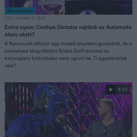
Álarcos Énekes
2021. október 17. 18:42
Extra nyom: Cinthya Dictator rejtőzik az Automata
álarc alatt?
A Nyomozók először egy modell anyukára gondoltak, de a
személyes tárgy láttára Szabó Zsófi azonnal az
extavagáns fotóművész neve ugrott be. Ti egyetértetek
vele?
4:34