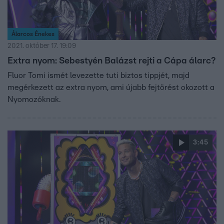
Álarcos Énekes
2021. október 17. 19:09
Extra nyom: Sebestyén Balázst rejti a Cápa álarc?
Fluor Tomi ismét levezette tuti biztos tippjét, majd
megérkezett az extra nyom, ami újabb fejtörést okozott a
Nyomozóknak.
3:45