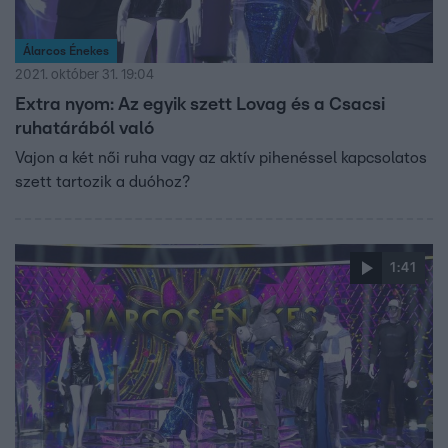
Álarcos Énekes
2021. október 31. 19:04
Extra nyom: Az egyik szett Lovag és a Csacsi
ruhatárából való
Vajon a két női ruha vagy az aktív pihenéssel kapcsolatos
szett tartozik a duóhoz?
1:41