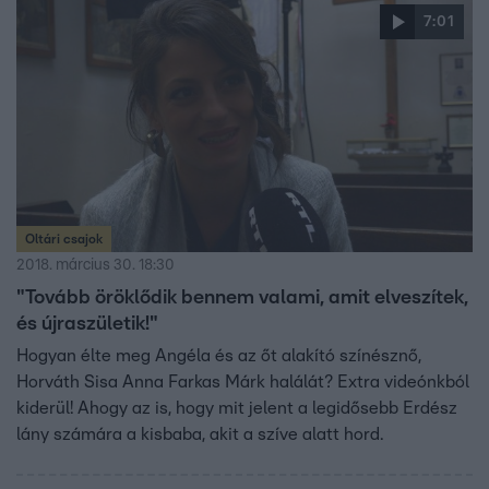
7:01
Oltári csajok
2018. március 30. 18:30
"Tovább öröklődik bennem valami, amit elveszítek,
és újraszületik!"
Hogyan élte meg Angéla és az őt alakító színésznő,
Horváth Sisa Anna Farkas Márk halálát? Extra videónkból
kiderül! Ahogy az is, hogy mit jelent a legidősebb Erdész
lány számára a kisbaba, akit a szíve alatt hord.