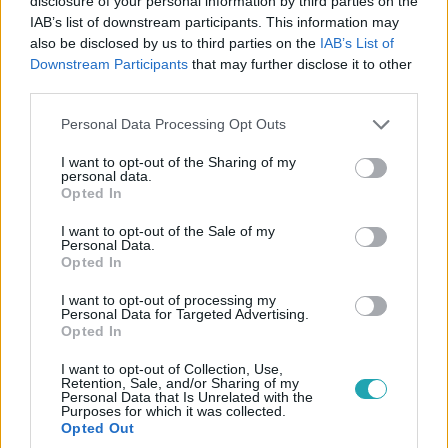
disclosure of your personal information by third parties on the
IAB’s list of downstream participants. This information may
also be disclosed by us to third parties on the
IAB’s List of
Downstream Participants
that may further disclose it to other
third parties.
Please note that this website/app uses one or more Google
Personal Data Processing Opt Outs
Oltári csajok
services and may gather and store information including but
2018. március 19. 19:30
not limited to your visit or usage behaviour. You may click to
I want to opt-out of the Sharing of my
personal data.
Márk nekiment a vadásznak, aki rálőtt Dundira
grant or deny consent to Google and its third-party tags to
Opted In
use your data for below specified purposes in below Google
Nem elég, hogy nagy volt az ijedtség, amikor nem találták
consent section.
I want to opt-out of the Sale of my
Noémit, még egy lövés is eldörrent. Majd egy vadász
Personal Data.
került elő, aki elég bunkón viselkedett a kis családdal,
Opted In
amit Márk nem tűrhetett szó nélkül. A teljes adásért
I want to opt-out of processing my
kattints IDE!
Personal Data for Targeted Advertising.
Opted In
I want to opt-out of Collection, Use,
Retention, Sale, and/or Sharing of my
2:13
Personal Data that Is Unrelated with the
Purposes for which it was collected.
Opted Out