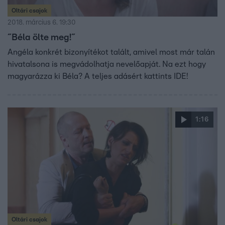
Oltári csajok
2018. március 6. 19:30
˝Béla ölte meg!˝
Angéla konkrét bizonyítékot talált, amivel most már talán
hivatalsona is megvádolhatja nevelőapját. Na ezt hogy
magyarázza ki Béla? A teljes adásért kattints IDE!
1:16
Oltári csajok