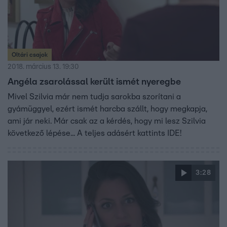
Oltári csajok
2018. március 13. 19:30
Angéla zsarolással került ismét nyeregbe
Mivel Szilvia már nem tudja sarokba szorítani a
gyámüggyel, ezért ismét harcba szállt, hogy megkapja,
ami jár neki. Már csak az a kérdés, hogy mi lesz Szilvia
következő lépése... A teljes adásért kattints IDE!
3:28