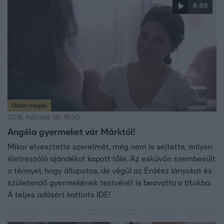
4:40
Oltári csajok
2018. március 30. 18:30
Angéla gyermeket vár Márktól!
Mikor elvesztette szerelmét, még nem is sejtette, milyen
életreszóló ajándékot kapott tőle. Az esküvőn szembesült
a ténnyel, hogy állapotos, de végül az Erdész lányokat és
születendő gyermekének testvérét is beavatta a titokba.
A teljes adásért kattints IDE!