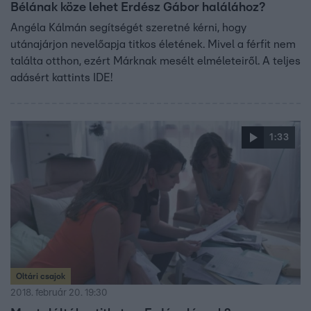
Bélának köze lehet Erdész Gábor halálához?
Angéla Kálmán segítségét szeretné kérni, hogy
utánajárjon nevelőapja titkos életének. Mivel a férfit nem
találta otthon, ezért Márknak mesélt elméleteiről. A teljes
adásért kattints IDE!
1:33
Oltári csajok
2018. február 20. 19:30