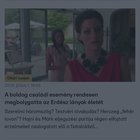
Oltári csajok
2019. július 1. 19:45
A boldog családi esemény rendesen
megbolygatta az Erdész lányok életét
Szerelmi háromszög? Testvéri civakodás? Herczeg „fehér
lovon”? Hajni és Márk eljegyzési partija régen elfojtott
érzelmeket csalogatott elő a fiatalokból…