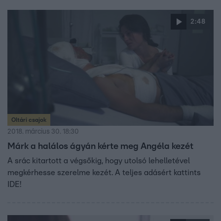
2:48
Oltári csajok
2018. március 30. 18:30
Márk a halálos ágyán kérte meg Angéla kezét
A srác kitartott a végsőkig, hogy utolsó lehelletével
megkérhesse szerelme kezét. A teljes adásért kattints
IDE!