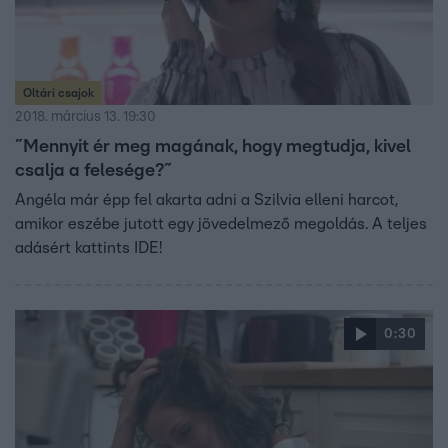
Oltári csajok
2018. március 13. 19:30
˝Mennyit ér meg magának, hogy megtudja, kivel
csalja a felesége?˝
Angéla már épp fel akarta adni a Szilvia elleni harcot,
amikor eszébe jutott egy jövedelmező megoldás. A teljes
adásért kattints IDE!
0:30