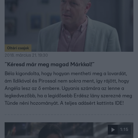
Oltári csajok
2018. március 21. 19:30
˝Kéresd már meg magad Márkkal!˝
Béla kigondolta, hogy hogyan mentheti meg a lovardát,
ám Ildikóval és Pirossal nem sokra ment, így rájött, hogy
Angéla lesz az ő embere. Ugyanis számára az lenne a
legkedvezőbb, ha a legidősebb Erdész lány szerezné meg
Tünde néni hozományát. A teljes adásért kattints IDE!
1:15