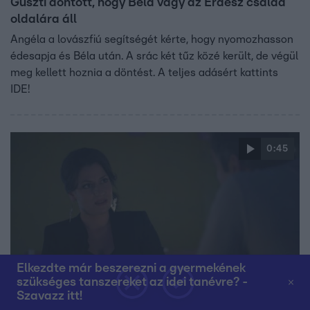
Guszti döntött, hogy Béla vagy az Erdész család
oldalára áll
Angéla a lovászfiú segítségét kérte, hogy nyomozhasson
édesapja és Béla után. A srác két tűz közé került, de végül
meg kellett hoznia a döntést. A teljes adásért kattints
IDE!
0:45
Elkezdte már beszerezni a gyermekének
szükséges tanszereket az idei tanévre? -
Oltári csajok
Szavazz itt!
2018. február 13. 19:30