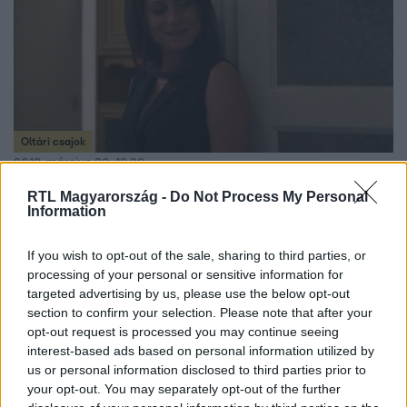
Oltári csajok
2018. március 20. 19:30
Márk: ˝Én akkor is szeretni foglak!˝
RTL Magyarország -
Do Not Process My Personal
Information
Hajni haragja még mindig nem hagyja nyugodni Angélát,
de Márknak mégis sikerült mosolyt csalnia a lány arcára.
If you wish to opt-out of the sale, sharing to third parties, or
A teljes adásért kattints IDE!
processing of your personal or sensitive information for
targeted advertising by us, please use the below opt-out
section to confirm your selection. Please note that after your
opt-out request is processed you may continue seeing
1:26
interest-based ads based on personal information utilized by
us or personal information disclosed to third parties prior to
your opt-out. You may separately opt-out of the further