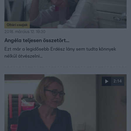
Oltári csajok
2018. március 12. 19:30
Angéla teljesen összetört...
Ezt már a legidősebb Erdész lány sem tudta könnyek
nélkül átvészelni...
2:14