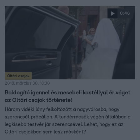
0:46
Oltári csajok
2018. március 30. 18:30
Boldogító igennel és mesebeli kastéllyal ér véget
az Oltári csajok története!
Három vidéki lány felköltözött a nagyvárosba, hogy
szerencsét próbáljon. A tündérmesék végén általában a
legkisebb testvér jár szerencsével. Lehet, hogy ez az
Oltári csajokban sem lesz másként?