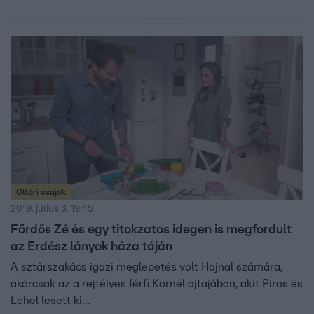
Oltári csajok
2019. július 3. 19:45
Fördős Zé és egy titokzatos idegen is megfordult
az Erdész lányok háza táján
A sztárszakács igazi meglepetés volt Hajnal számára,
akárcsak az a rejtélyes férfi Kornél ajtajában, akit Piros és
Lehel lesett ki…