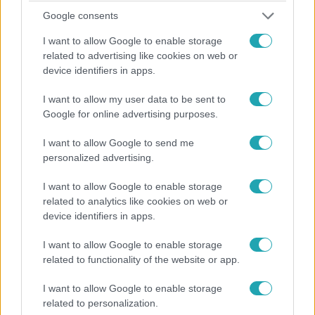
Google consents
I want to allow Google to enable storage
related to advertising like cookies on web or
device identifiers in apps.
I want to allow my user data to be sent to
Oltári csajok
Google for online advertising purposes.
2018. március 19. 19:30
Hajni: ˝Mióta hazudoztok a pofámba?˝
I want to allow Google to send me
Angéla már épp készült bevallani, hogy mi van közte és
personalized advertising.
Márk között, amikor váratlan csomag érkezett otthonába
I want to allow Google to enable storage
Hajninak címezve. A teljes adásért kattints IDE!
related to analytics like cookies on web or
device identifiers in apps.
I want to allow Google to enable storage
1:23
related to functionality of the website or app.
I want to allow Google to enable storage
related to personalization.