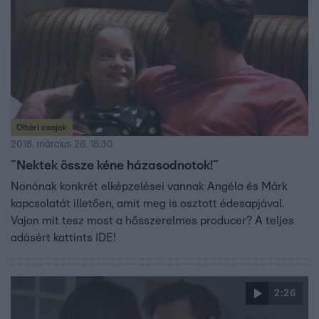
Oltári csajok
2018. március 26. 18:30
˝Nektek össze kéne házasodnotok!˝
Nonónak konkrét elképzelései vannak Angéla és Márk
kapcsolatát illetően, amit meg is osztott édesapjával.
Vajon mit tesz most a hősszerelmes producer? A teljes
adásért kattints IDE!
2:26