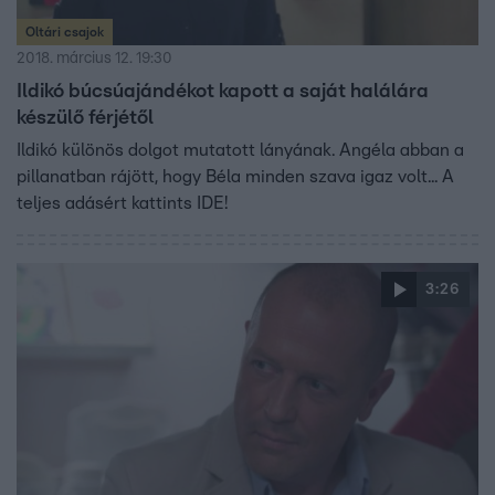
Oltári csajok
2018. március 12. 19:30
Ildikó búcsúajándékot kapott a saját halálára
készülő férjétől
Ildikó különös dolgot mutatott lányának. Angéla abban a
pillanatban rájött, hogy Béla minden szava igaz volt... A
teljes adásért kattints IDE!
3:26