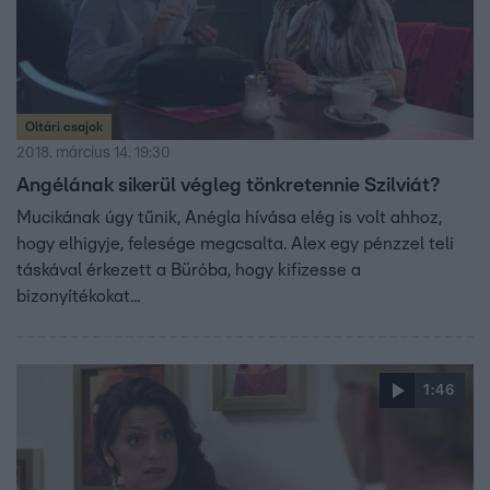
Oltári csajok
2018. március 14. 19:30
Angélának sikerül végleg tönkretennie Szilviát?
Mucikának úgy tűnik, Anégla hívása elég is volt ahhoz,
hogy elhigyje, felesége megcsalta. Alex egy pénzzel teli
táskával érkezett a Büróba, hogy kifizesse a
bizonyítékokat...
1:46