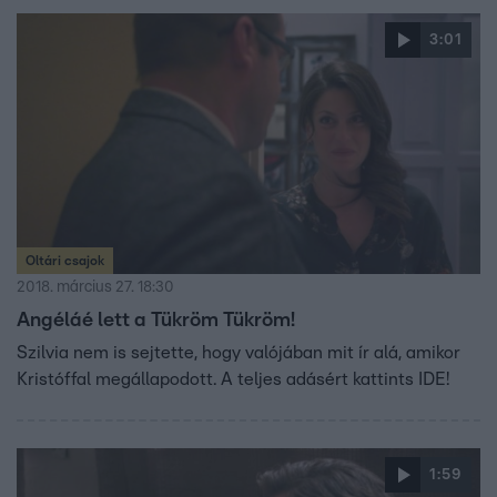
3:01
Oltári csajok
2018. március 27. 18:30
Angéláé lett a Tükröm Tükröm!
Szilvia nem is sejtette, hogy valójában mit ír alá, amikor
Kristóffal megállapodott. A teljes adásért kattints IDE!
1:59