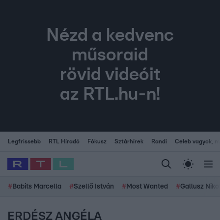
Nézd a kedvenc
műsoraid
rövid videóit
az RTL.hu-n!
Legfrissebb
RTL Híradó
Fókusz
Sztárhírek
Randi
Celeb vagyok, me
#
Babits Marcella
#
Szellő István
#
Most Wanted
#
Gallusz Niko
ERDÉSZ ANGÉLA