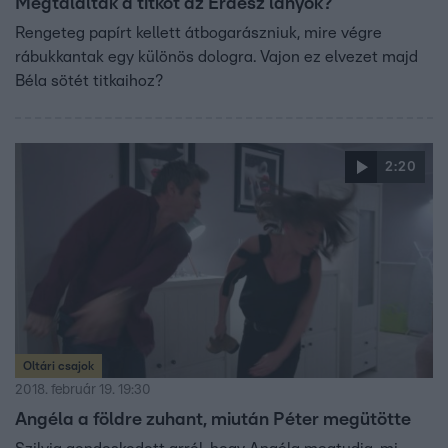
Megtalálták a titkot az Erdész lányok?
Rengeteg papírt kellett átbogarászniuk, mire végre
rábukkantak egy különös dologra. Vajon ez elvezet majd
Béla sötét titkaihoz?
2:20
Oltári csajok
2018. február 19. 19:30
Angéla a földre zuhant, miután Péter megütötte