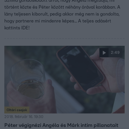
Szilvia gondoskodott arról, hogy Angéla megtudja, mi
történt közte és Péter között néhány órával korábban. A
lány teljesen kiborult, pedig akkor még nem is gondolta,
hogy partnere mi mindenre képes... A teljes adásért
kattints IDE!
2:49
Oltári csajok
2018. február 16. 19:30
Péter végignézi Angéla és Márk intim pillanatait