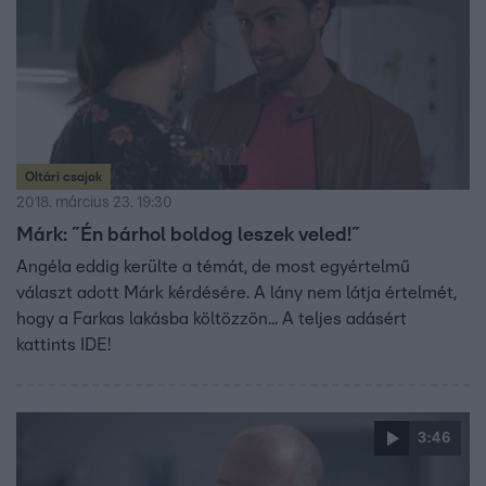
Oltári csajok
2018. március 23. 19:30
Márk: ˝Én bárhol boldog leszek veled!˝
Angéla eddig kerülte a témát, de most egyértelmű
választ adott Márk kérdésére. A lány nem látja értelmét,
hogy a Farkas lakásba költözzön... A teljes adásért
kattints IDE!
3:46