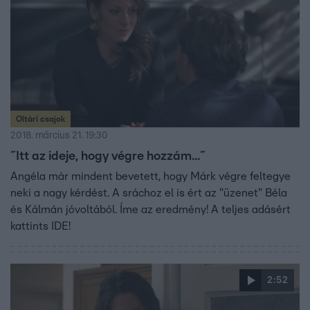
Oltári csajok
2018. március 21. 19:30
˝Itt az ideje, hogy végre hozzám...˝
Angéla már mindent bevetett, hogy Márk végre feltegye
neki a nagy kérdést. A sráchoz el is ért az "üzenet" Béla
és Kálmán jóvoltából. Íme az eredmény! A teljes adásért
kattints IDE!
2:52